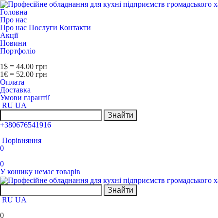
Головна
Про нас
Про нас
Послуги
Контакти
Акції
Новини
Портфоліо
1$ = 44.00 грн
1€ = 52.00 грн
Оплата
Доставка
Умови гарантії
RU
UA
Знайти
+380676541916
Порівняння
0
0
У кошику немає товарів
Знайти
RU
UA
0