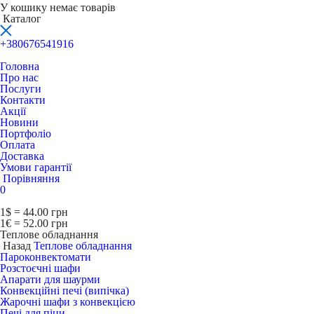
У кошику немає товарів
Каталог
+380676541916
Головна
Про нас
Послуги
Контакти
Акції
Новини
Портфоліо
Оплата
Доставка
Умови гарантії
Порівняння
0
1$ = 44.00 грн
1€ = 52.00 грн
Теплове обладнання
Назад
Теплове обладнання
Пароконвектомати
Розстоєчні шафи
Апарати для шаурми
Конвекційні печі (випічка)
Жарочні шафи з конвекцією
Печі для піци