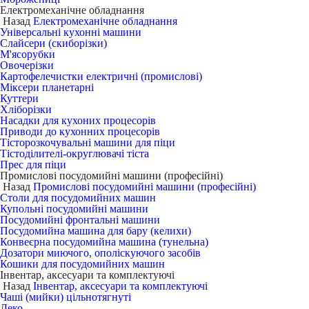
Електромеханічне обладнання
Назад
Електромеханічне обладнання
Універсальні кухонні машини
Слайсери (скиборізки)
М'ясорубки
Овочерізки
Картофелечистки електричні (промислові)
Міксери планетарні
Куттери
Хліборізки
Насадки для кухоних процесорів
Приводи до кухонних процесорів
Тісторозкочувальні машини для піци
Тістоділителі-округлювачі тіста
Прес для піци
Промислові посудомийні машини (професійні)
Назад
Промислові посудомийні машини (професійні)
Столи для посудомийних машин
Купольні посудомийні машини
Посудомийні фронтальні машини
Посудомийна машина для бару (келихи)
Конвеєрна посудомийна машина (тунельна)
Дозатори миючого, ополіскуючого засобів
Кошики для посудомийних машин
Інвентар, аксесуари та комплектуючі
Назад
Інвентар, аксесуари та комплектуючі
Чаші (мийки) цільнотягнуті
Деко