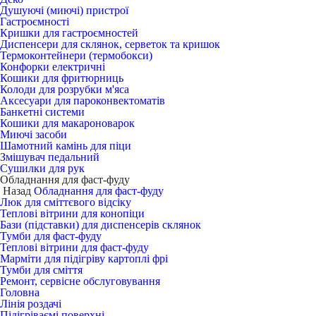
Душуючі (миючі) пристрої
Гастроємності
Кришки для гастроємностей
Диспенсери для склянок, серветок та кришок
Термоконтейнери (термобокси)
Конфорки електричні
Кошики для фритюрниць
Колоди для розрубки м'яса
Аксесуари для пароконвектоматів
Банкетні системи
Кошики для макароноварок
Миючі засоби
Шамотний камінь для піци
Змішувач педальний
Сушилки для рук
Обладнання для фаст-фуду
Назад
Обладнання для фаст-фуду
Люк для сміттєвого відсіку
Теплові вітрини для конопіци
Бази (підставки) для диспенсерів склянок
Тумби для фаст-фуду
Теплові вітрини для фаст-фуду
Марміти для підігріву картоплі фрі
Тумби для сміття
Ремонт, сервісне обслуговування
Головна
Лінія роздачі
Підігріваємі поверхні