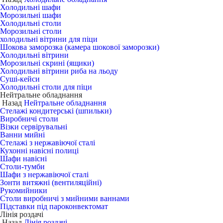
Холодильні шафи
Морозильні шафи
Холодильні столи
Морозильні столи
холодильні вітрини для піци
Шокова заморозка (камера шокової заморозки)
Холодильні вітрини
Морозильні скрині (ящики)
Холодильні вітрини риба на льоду
Суші-кейси
Холодильні столи для піци
Нейтральне обладнання
Назад
Нейтральне обладнання
Стелажі кондитерські (шпильки)
Виробничі столи
Візки сервірувальні
Ванни мийні
Стелажі з нержавіючої сталі
Кухонні навісні полиці
Шафи навісні
Столи-тумби
Шафи з нержавіючої сталі
Зонти витяжні (вентиляційні)
Рукомийники
Столи виробничі з мийними ваннами
Підставки під пароконвектомат
Лінія роздачі
Назад
Лінія роздачі