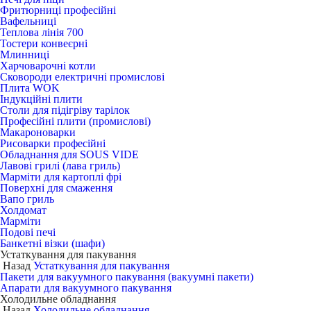
Фритюрниці професійні
Вафельниці
Теплова лінія 700
Тостери конвеєрні
Млинниці
Харчоварочні котли
Сковороди електричні промислові
Плита WOK
Індукційні плити
Столи для підігріву тарілок
Професійні плити (промислові)
Макароноварки
Рисоварки професійні
Обладнання для SOUS VIDE
Лавові грилі (лава гриль)
Марміти для картоплі фрі
Поверхні для смаження
Вапо гриль
Холдомат
Марміти
Подові печі
Банкетні візки (шафи)
Устаткування для пакування
Назад
Устаткування для пакування
Пакети для вакуумного пакування (вакуумні пакети)
Апарати для вакуумного пакування
Холодильне обладнання
Назад
Холодильне обладнання