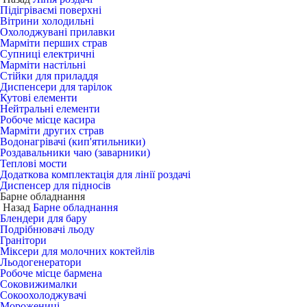
Підігріваємі поверхні
Вітрини холодильні
Охолоджувані прилавки
Марміти перших страв
Супниці електричні
Марміти настільні
Стійки для приладдя
Диспенсери для тарілок
Кутові елементи
Нейтральні елементи
Робоче місце касира
Марміти других страв
Водонагрівачі (кип'ятильники)
Роздавальники чаю (заварники)
Теплові мости
Додаткова комплектація для лінії роздачі
Диспенсер для підносів
Барне обладнання
Назад
Барне обладнання
Блендери для бару
Подрібнювачі льоду
Гранітори
Міксери для молочних коктейлів
Льодогенератори
Робоче місце бармена
Соковижималки
Сокоохолоджувачі
Морожениці