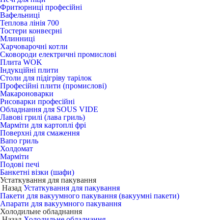
Фритюрниці професійні
Вафельниці
Теплова лінія 700
Тостери конвеєрні
Млинниці
Харчоварочні котли
Сковороди електричні промислові
Плита WOK
Індукційні плити
Столи для підігріву тарілок
Професійні плити (промислові)
Макароноварки
Рисоварки професійні
Обладнання для SOUS VIDE
Лавові грилі (лава гриль)
Марміти для картоплі фрі
Поверхні для смаження
Вапо гриль
Холдомат
Марміти
Подові печі
Банкетні візки (шафи)
Устаткування для пакування
Назад
Устаткування для пакування
Пакети для вакуумного пакування (вакуумні пакети)
Апарати для вакуумного пакування
Холодильне обладнання
Назад
Холодильне обладнання