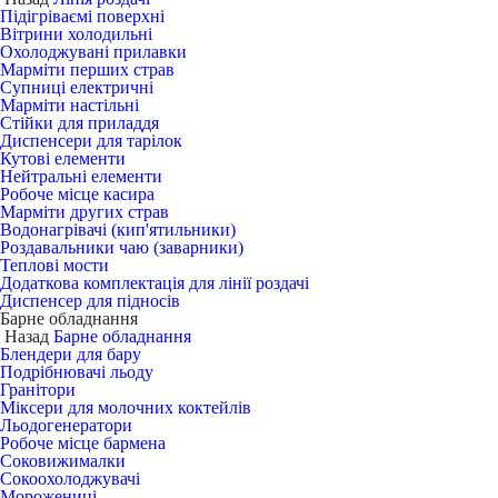
Підігріваємі поверхні
Вітрини холодильні
Охолоджувані прилавки
Марміти перших страв
Супниці електричні
Марміти настільні
Стійки для приладдя
Диспенсери для тарілок
Кутові елементи
Нейтральні елементи
Робоче місце касира
Марміти других страв
Водонагрівачі (кип'ятильники)
Роздавальники чаю (заварники)
Теплові мости
Додаткова комплектація для лінії роздачі
Диспенсер для підносів
Барне обладнання
Назад
Барне обладнання
Блендери для бару
Подрібнювачі льоду
Гранітори
Міксери для молочних коктейлів
Льодогенератори
Робоче місце бармена
Соковижималки
Сокоохолоджувачі
Морожениці