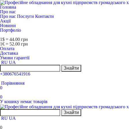
Головна
Про нас
Про нас
Послуги
Контакти
Акції
Новини
Портфоліо
1$ = 44.00 грн
1€ = 52.00 грн
Оплата
Доставка
Умови гарантії
RU
UA
Знайти
+380676541916
Порівняння
0
0
У кошику немає товарів
Знайти
RU
UA
0