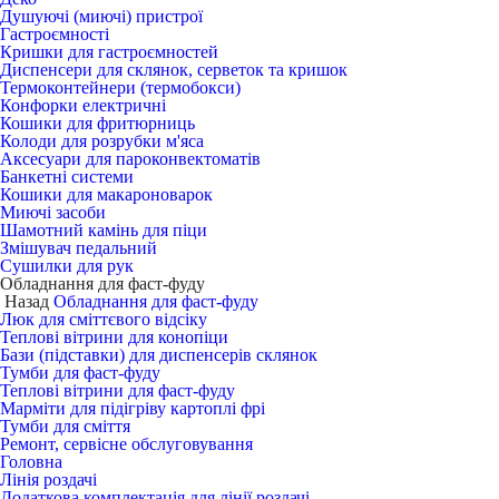
Душуючі (миючі) пристрої
Гастроємності
Кришки для гастроємностей
Диспенсери для склянок, серветок та кришок
Термоконтейнери (термобокси)
Конфорки електричні
Кошики для фритюрниць
Колоди для розрубки м'яса
Аксесуари для пароконвектоматів
Банкетні системи
Кошики для макароноварок
Миючі засоби
Шамотний камінь для піци
Змішувач педальний
Сушилки для рук
Обладнання для фаст-фуду
Назад
Обладнання для фаст-фуду
Люк для сміттєвого відсіку
Теплові вітрини для конопіци
Бази (підставки) для диспенсерів склянок
Тумби для фаст-фуду
Теплові вітрини для фаст-фуду
Марміти для підігріву картоплі фрі
Тумби для сміття
Ремонт, сервісне обслуговування
Головна
Лінія роздачі
Додаткова комплектація для лінії роздачі