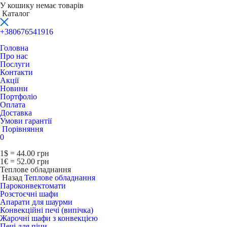
У кошику немає товарів
Каталог
+380676541916
Головна
Про нас
Послуги
Контакти
Акції
Новини
Портфоліо
Оплата
Доставка
Умови гарантії
Порівняння
0
1$ = 44.00 грн
1€ = 52.00 грн
Теплове обладнання
Назад
Теплове обладнання
Пароконвектомати
Розстоєчні шафи
Апарати для шаурми
Конвекційні печі (випічка)
Жарочні шафи з конвекцією
Печі для піци