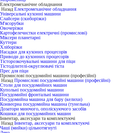
Електромеханічне обладнання
Назад
Електромеханічне обладнання
Універсальні кухонні машини
Слайсери (скиборізки)
М'ясорубки
Овочерізки
Картофелечистки електричні (промислові)
Міксери планетарні
Куттери
Хліборізки
Насадки для кухоних процесорів
Приводи до кухонних процесорів
Тісторозкочувальні машини для піци
Тістоділителі-округлювачі тіста
Прес для піци
Промислові посудомийні машини (професійні)
Назад
Промислові посудомийні машини (професійні)
Столи для посудомийних машин
Купольні посудомийні машини
Посудомийні фронтальні машини
Посудомийна машина для бару (келихи)
Конвеєрна посудомийна машина (тунельна)
Дозатори миючого, ополіскуючого засобів
Кошики для посудомийних машин
Інвентар, аксесуари та комплектуючі
Назад
Інвентар, аксесуари та комплектуючі
Чаші (мийки) цільнотягнуті
Деко