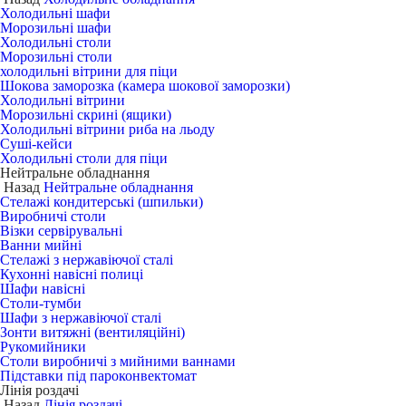
Холодильні шафи
Морозильні шафи
Холодильні столи
Морозильні столи
холодильні вітрини для піци
Шокова заморозка (камера шокової заморозки)
Холодильні вітрини
Морозильні скрині (ящики)
Холодильні вітрини риба на льоду
Суші-кейси
Холодильні столи для піци
Нейтральне обладнання
Назад
Нейтральне обладнання
Стелажі кондитерські (шпильки)
Виробничі столи
Візки сервірувальні
Ванни мийні
Стелажі з нержавіючої сталі
Кухонні навісні полиці
Шафи навісні
Столи-тумби
Шафи з нержавіючої сталі
Зонти витяжні (вентиляційні)
Рукомийники
Столи виробничі з мийними ваннами
Підставки під пароконвектомат
Лінія роздачі
Назад
Лінія роздачі