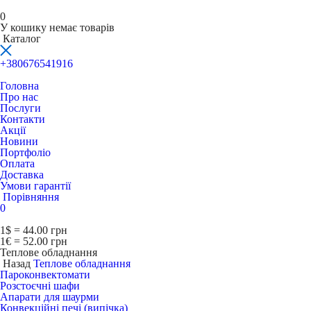
0
У кошику немає товарів
Каталог
+380676541916
Головна
Про нас
Послуги
Контакти
Акції
Новини
Портфоліо
Оплата
Доставка
Умови гарантії
Порівняння
0
1$ = 44.00 грн
1€ = 52.00 грн
Теплове обладнання
Назад
Теплове обладнання
Пароконвектомати
Розстоєчні шафи
Апарати для шаурми
Конвекційні печі (випічка)