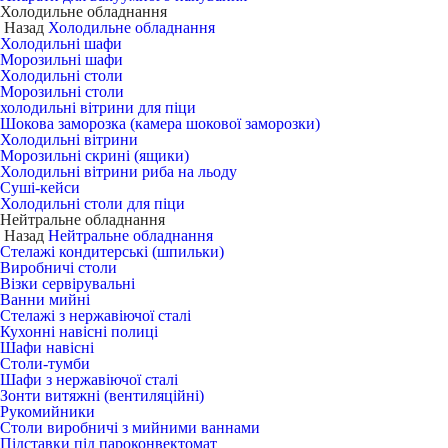
Холодильне обладнання
Назад
Холодильне обладнання
Холодильні шафи
Морозильні шафи
Холодильні столи
Морозильні столи
холодильні вітрини для піци
Шокова заморозка (камера шокової заморозки)
Холодильні вітрини
Морозильні скрині (ящики)
Холодильні вітрини риба на льоду
Суші-кейси
Холодильні столи для піци
Нейтральне обладнання
Назад
Нейтральне обладнання
Стелажі кондитерські (шпильки)
Виробничі столи
Візки сервірувальні
Ванни мийні
Стелажі з нержавіючої сталі
Кухонні навісні полиці
Шафи навісні
Столи-тумби
Шафи з нержавіючої сталі
Зонти витяжні (вентиляційні)
Рукомийники
Столи виробничі з мийними ваннами
Підставки під пароконвектомат