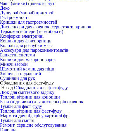
Чаші (мийки) цільнотягнуті
Деко
Душуючі (миючі) пристрої
Гастроємності
Кришки для гастроємностей
Диспенсери для склянок, серветок та кришок
Термоконтейнери (термобокси)
Конфорки електричні
Кошики для фритюрниць
Колоди для розрубки м'яса
Аксесуари для пароконвектоматів
Банкетні системи
Кошики для макароноварок
Миючі засоби
Шамотний камінь для піци
Змішувач педальний
Сушилки для рук
Обладнання для фаст-фуду
Назад
Обладнання для фаст-фуду
Люк для сміттєвого відсіку
Теплові вітрини для конопіци
Бази (підставки) для диспенсерів склянок
Тумби для фаст-фуду
Теплові вітрини для фаст-фуду
Марміти для підігріву картоплі фрі
Тумби для сміття
Ремонт, сервісне обслуговування
Головна