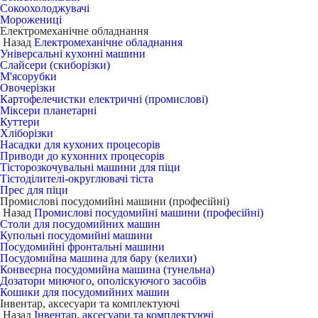
Сокоохолоджувачі
Морожениці
Електромеханічне обладнання
Назад
Електромеханічне обладнання
Універсальні кухонні машини
Слайсери (скиборізки)
М'ясорубки
Овочерізки
Картофелечистки електричні (промислові)
Міксери планетарні
Куттери
Хліборізки
Насадки для кухоних процесорів
Приводи до кухонних процесорів
Тісторозкочувальні машини для піци
Тістоділителі-округлювачі тіста
Прес для піци
Промислові посудомийні машини (професійні)
Назад
Промислові посудомийні машини (професійні)
Столи для посудомийних машин
Купольні посудомийні машини
Посудомийні фронтальні машини
Посудомийна машина для бару (келихи)
Конвеєрна посудомийна машина (тунельна)
Дозатори миючого, ополіскуючого засобів
Кошики для посудомийних машин
Інвентар, аксесуари та комплектуючі
Назад
Інвентар, аксесуари та комплектуючі