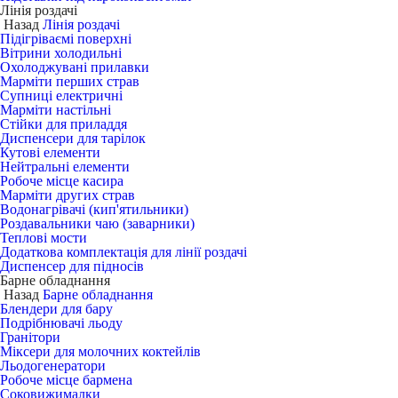
Лінія роздачі
Назад
Лінія роздачі
Підігріваємі поверхні
Вітрини холодильні
Охолоджувані прилавки
Марміти перших страв
Супниці електричні
Марміти настільні
Стійки для приладдя
Диспенсери для тарілок
Кутові елементи
Нейтральні елементи
Робоче місце касира
Марміти других страв
Водонагрівачі (кип'ятильники)
Роздавальники чаю (заварники)
Теплові мости
Додаткова комплектація для лінії роздачі
Диспенсер для підносів
Барне обладнання
Назад
Барне обладнання
Блендери для бару
Подрібнювачі льоду
Гранітори
Міксери для молочних коктейлів
Льодогенератори
Робоче місце бармена
Соковижималки