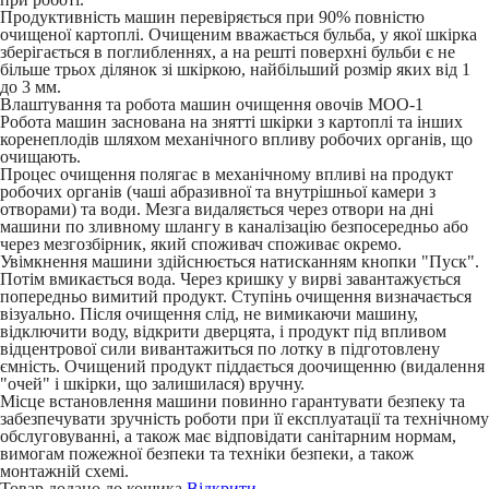
Продуктивність машин перевіряється при 90% повністю
очищеної картоплі. Очищеним вважається бульба, у якої шкірка
зберігається в поглибленнях, а на решті поверхні бульби є не
більше трьох ділянок зі шкіркою, найбільший розмір яких від 1
до 3 мм.
Влаштування та робота машин очищення овочів МОО-1
Робота машин заснована на знятті шкірки з картоплі та інших
коренеплодів шляхом механічного впливу робочих органів, що
очищають.
Процес очищення полягає в механічному впливі на продукт
робочих органів (чаші абразивної та внутрішньої камери з
отворами) та води. Мезга видаляється через отвори на дні
машини по зливному шлангу в каналізацію безпосередньо або
через мезгозбірник, який споживач споживає окремо.
Увімкнення машини здійснюється натисканням кнопки "Пуск".
Потім вмикається вода. Через кришку у вирві завантажується
попередньо вимитий продукт. Ступінь очищення визначається
візуально. Після очищення слід, не вимикаючи машину,
відключити воду, відкрити дверцята, і продукт під впливом
відцентрової сили вивантажиться по лотку в підготовлену
ємність. Очищений продукт піддається доочищенню (видалення
"очей" і шкірки, що залишилася) вручну.
Місце встановлення машини повинно гарантувати безпеку та
забезпечувати зручність роботи при її експлуатації та технічному
обслуговуванні, а також має відповідати санітарним нормам,
вимогам пожежної безпеки та техніки безпеки, а також
монтажній схемі.
Товар додано до кошика
Відкрити