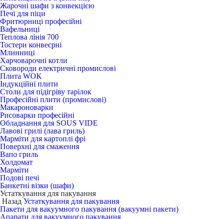
Жарочні шафи з конвекцією
Печі для піци
Фритюрниці професійні
Вафельниці
Теплова лінія 700
Тостери конвеєрні
Млинниці
Харчоварочні котли
Сковороди електричні промислові
Плита WOK
Індукційні плити
Столи для підігріву тарілок
Професійні плити (промислові)
Макароноварки
Рисоварки професійні
Обладнання для SOUS VIDE
Лавові грилі (лава гриль)
Марміти для картоплі фрі
Поверхні для смаження
Вапо гриль
Холдомат
Марміти
Подові печі
Банкетні візки (шафи)
Устаткування для пакування
Назад
Устаткування для пакування
Пакети для вакуумного пакування (вакуумні пакети)
Апарати для вакуумного пакування