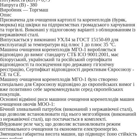
Напруга (В) -
380
Виробник — Торгмаш
Опис
Призначена для очищення картоплі та коренеплодів (буряк,
морква) від шкірки на підприємствах громадського харчування
та торгівлі. Виконані у підлоговому варіанті з облицюванням із
нержавіючої сталі.
Випускається у виконанні УХЛ4 за ГОСТ 15150-69 для
експлуатації за температури від плюс 1 до плюс 35 °С.
Машина очищення коренеплодів МГО-1 виробляється
відповідно до вимог стандарту СТБ ІСО 9001:2001, має
білоруський, український та російський сертифікати
відповідності та посвідчення про державну гігієнічну
реєстрацію, Сертифікат відповідності директивам Євросоюзу -
CE та CE.
Машину очищення коренеплодів МГО-1 було створено
спеціально для Євросоюзу відповідно до європейських вимог і
вже позитивно себе зарекомендували серед європейських
покупців.
Основні відмінні риси машини очищення коренеплодів машин
очищення овочів МОО-1:
Бічний зливальний патрубок (виконаний з нержавіючої сталі),
що дозволяє встановлювати під нього мезгозбірник (виконаний
з нержавіючої сталі), що постачається в комплекті.
Вбудоване реле часу, що дозволяє встановлювати режим
оптимального очищення та економити електроенергію.
Зменшена габаритна висота машин, що підвищує їхню стійкість
при роботі.