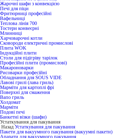
Жарочні шафи з конвекцією
Печі для піци
Фритюрниці професійні
Вафельниці
Теплова лінія 700
Тостери конвеєрні
Млинниці
Харчоварочні котли
Сковороди електричні промислові
Плита WOK
Індукційні плити
Столи для підігріву тарілок
Професійні плити (промислові)
Макароноварки
Рисоварки професійні
Обладнання для SOUS VIDE
Лавові грилі (лава гриль)
Марміти для картоплі фрі
Поверхні для смаження
Вапо гриль
Холдомат
Марміти
Подові печі
Банкетні візки (шафи)
Устаткування для пакування
Назад
Устаткування для пакування
Пакети для вакуумного пакування (вакуумні пакети)
Апарати для вакуумного пакування