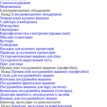
Сокоохолоджувачі
Морожениці
Електромеханічне обладнання
Назад
Електромеханічне обладнання
Універсальні кухонні машини
Слайсери (скиборізки)
М'ясорубки
Овочерізки
Картофелечистки електричні (промислові)
Міксери планетарні
Куттери
Хліборізки
Насадки для кухоних процесорів
Приводи до кухонних процесорів
Тісторозкочувальні машини для піци
Тістоділителі-округлювачі тіста
Прес для піци
Промислові посудомийні машини (професійні)
Назад
Промислові посудомийні машини (професійні)
Столи для посудомийних машин
Купольні посудомийні машини
Посудомийні фронтальні машини
Посудомийна машина для бару (келихи)
Конвеєрна посудомийна машина (тунельна)
Дозатори миючого, ополіскуючого засобів
Кошики для посудомийних машин
Інвентар, аксесуари та комплектуючі
Назад
Інвентар, аксесуари та комплектуючі