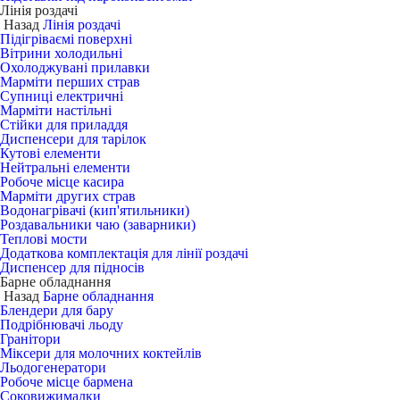
Лінія роздачі
Назад
Лінія роздачі
Підігріваємі поверхні
Вітрини холодильні
Охолоджувані прилавки
Марміти перших страв
Супниці електричні
Марміти настільні
Стійки для приладдя
Диспенсери для тарілок
Кутові елементи
Нейтральні елементи
Робоче місце касира
Марміти других страв
Водонагрівачі (кип'ятильники)
Роздавальники чаю (заварники)
Теплові мости
Додаткова комплектація для лінії роздачі
Диспенсер для підносів
Барне обладнання
Назад
Барне обладнання
Блендери для бару
Подрібнювачі льоду
Гранітори
Міксери для молочних коктейлів
Льодогенератори
Робоче місце бармена
Соковижималки