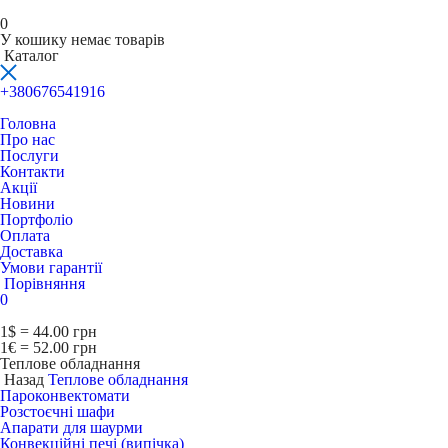
0
У кошику немає товарів
Каталог
+380676541916
Головна
Про нас
Послуги
Контакти
Акції
Новини
Портфоліо
Оплата
Доставка
Умови гарантії
Порівняння
0
1$ = 44.00 грн
1€ = 52.00 грн
Теплове обладнання
Назад
Теплове обладнання
Пароконвектомати
Розстоєчні шафи
Апарати для шаурми
Конвекційні печі (випічка)