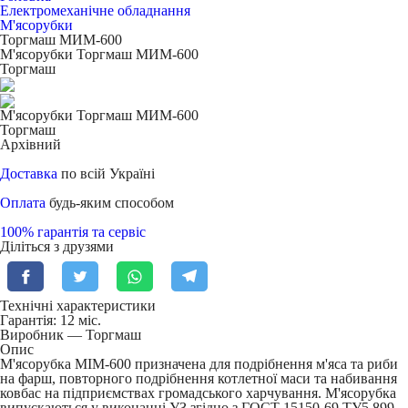
Електромеханічне обладнання
М'ясорубки
Торгмаш МИМ-600
М'ясорубки Торгмаш МИМ-600
Торгмаш
М'ясорубки Торгмаш МИМ-600
Торгмаш
Архівний
Доставка
по всій Україні
Оплата
будь-яким способом
100% гарантія та сервіс
Діліться з друзями
Технічні характеристики
Гарантія: 12 міс.
Виробник — Торгмаш
Опис
М'ясорубка МІМ-600 призначена для подрібнення м'яса та риби
на фарш, повторного подрібнення котлетної маси та набивання
ковбас на підприємствах громадського харчування. М'ясорубка
випускаються у виконанні УЗ згідно з ГОСТ 15150-69 ТУ5.899-