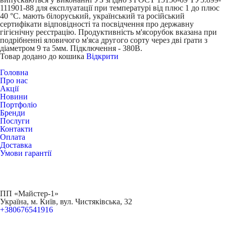
111901-88 для експлуатації при температурі від плюс 1 до плюс
40 °С. мають білоруський, український та російський
сертифікати відповідності та посвідчення про державну
гігієнічну реєстрацію. Продуктивність м'ясорубок вказана при
подрібненні яловичого м'яса другого сорту через дві ґрати з
діаметром 9 та 5мм. Підключення - 380В.
Товар додано до кошика
Відкрити
Головна
Про нас
Акції
Новини
Портфоліо
Бренди
Послуги
Контакти
Оплата
Доставка
Умови гарантії
ПП «Майстер-1»
Українa, м. Київ, вул. Чистяківська, 32
+380676541916