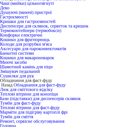
Чаші (мийки) цільнотягнуті
Деко
Душуючі (миючі) пристрої
Гастроємності
Кришки для гастроємностей
Диспенсери для склянок, серветок та кришок
Термоконтейнери (термобокси)
Конфорки електричні
Кошики для фритюрниць
Колоди для розрубки м'яса
Аксесуари для пароконвектоматів
Банкетні системи
Кошики для макароноварок
Миючі засоби
Шамотний камінь для піци
Змішувач педальний
Сушилки для рук
Обладнання для фаст-фуду
Назад
Обладнання для фаст-фуду
Люк для сміттєвого відсіку
Теплові вітрини для конопіци
Бази (підставки) для диспенсерів склянок
Тумби для фаст-фуду
Теплові вітрини для фаст-фуду
Марміти для підігріву картоплі фрі
Тумби для сміття
Ремонт, сервісне обслуговування
Головна