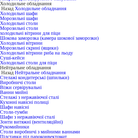
Холодильне обладнання
Назад
Холодильне обладнання
Холодильні шафи
Морозильні шафи
Холодильні столи
Морозильні столи
холодильні вітрини для піци
Шокова заморозка (камера шокової заморозки)
Холодильні вітрини
Морозильні скрині (ящики)
Холодильні вітрини риба на льоду
Суші-кейси
Холодильні столи для піци
Нейтральне обладнання
Назад
Нейтральне обладнання
Стелажі кондитерські (шпильки)
Виробничі столи
Візки сервірувальні
Ванни мийні
Стелажі з нержавіючої сталі
Кухонні навісні полиці
Шафи навісні
Столи-тумби
Шафи з нержавіючої сталі
Зонти витяжні (вентиляційні)
Рукомийники
Столи виробничі з мийними ваннами
Підставки під пароконвектомат