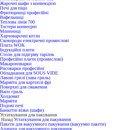
Жарочні шафи з конвекцією
Печі для піци
Фритюрниці професійні
Вафельниці
Теплова лінія 700
Тостери конвеєрні
Млинниці
Харчоварочні котли
Сковороди електричні промислові
Плита WOK
Індукційні плити
Столи для підігріву тарілок
Професійні плити (промислові)
Макароноварки
Рисоварки професійні
Обладнання для SOUS VIDE
Лавові грилі (лава гриль)
Марміти для картоплі фрі
Поверхні для смаження
Вапо гриль
Холдомат
Марміти
Подові печі
Банкетні візки (шафи)
Устаткування для пакування
Назад
Устаткування для пакування
Пакети для вакуумного пакування (вакуумні пакети)
Апарати для вакуумного пакування