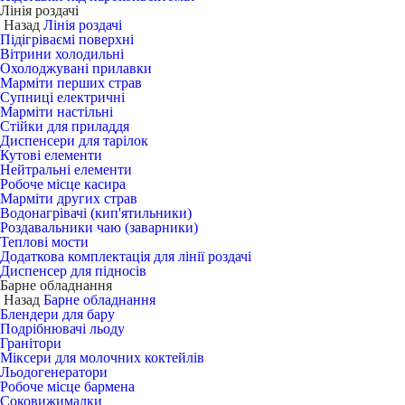
Лінія роздачі
Назад
Лінія роздачі
Підігріваємі поверхні
Вітрини холодильні
Охолоджувані прилавки
Марміти перших страв
Супниці електричні
Марміти настільні
Стійки для приладдя
Диспенсери для тарілок
Кутові елементи
Нейтральні елементи
Робоче місце касира
Марміти других страв
Водонагрівачі (кип'ятильники)
Роздавальники чаю (заварники)
Теплові мости
Додаткова комплектація для лінії роздачі
Диспенсер для підносів
Барне обладнання
Назад
Барне обладнання
Блендери для бару
Подрібнювачі льоду
Гранітори
Міксери для молочних коктейлів
Льодогенератори
Робоче місце бармена
Соковижималки