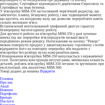
реєстрацію, Сертифікат відповідності директивам Євросоюзу та
Сертифікат на знак безпеки.
У м'ясорубці МІМ-350 застосований черв'ячний редуктор, що
забезпечує плавну, безшумну роботу, і має підвищений момент,
що крутить, на вихідному валу, що дозволяє переробляти навіть
сильно жиловане м'ясо.
Встановлений вентильований трифазний двигун гарантує
безперервну багатогодинну роботу.
Для зручності роботи на м'ясорубці МІМ-350 у разі зупинки
шнека під час переробки м'ясопродуктів низької якості
передбачено режим реверсу. Натисканням на кнопку "Реверс"
можна повернути продукт у завантажувальну горловину і потім
відправити його на повторну переробку або видалити з
м'ясорубки без розбору вузла ножі-решітки-шнек.
Облицювання м'ясорубки МІМ-350 випускається з нержавіючої
сталі. Полегшена конструкція несучої рами, мінімальна кількість
деталей, роблять м'ясорубку МІМ-350 легшою та зручнішою при
експлуатації, ніж аналогічна МІМ-300.
Товар додано до кошика
Відкрити
Головна
Про нас
Акції
Новини
Портфоліо
Бренди
Послуги
Контакти