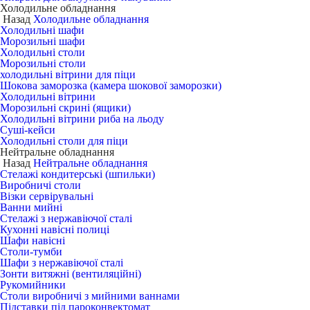
Холодильне обладнання
Назад
Холодильне обладнання
Холодильні шафи
Морозильні шафи
Холодильні столи
Морозильні столи
холодильні вітрини для піци
Шокова заморозка (камера шокової заморозки)
Холодильні вітрини
Морозильні скрині (ящики)
Холодильні вітрини риба на льоду
Суші-кейси
Холодильні столи для піци
Нейтральне обладнання
Назад
Нейтральне обладнання
Стелажі кондитерські (шпильки)
Виробничі столи
Візки сервірувальні
Ванни мийні
Стелажі з нержавіючої сталі
Кухонні навісні полиці
Шафи навісні
Столи-тумби
Шафи з нержавіючої сталі
Зонти витяжні (вентиляційні)
Рукомийники
Столи виробничі з мийними ваннами
Підставки під пароконвектомат