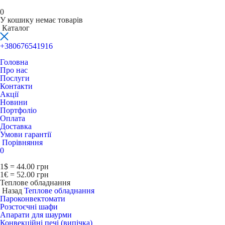
0
У кошику немає товарів
Каталог
+380676541916
Головна
Про нас
Послуги
Контакти
Акції
Новини
Портфоліо
Оплата
Доставка
Умови гарантії
Порівняння
0
1$ = 44.00 грн
1€ = 52.00 грн
Теплове обладнання
Назад
Теплове обладнання
Пароконвектомати
Розстоєчні шафи
Апарати для шаурми
Конвекційні печі (випічка)