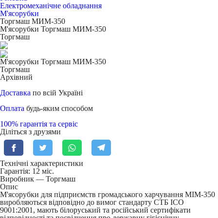
Електромеханічне обладнання
М'ясорубки
Торгмаш МИМ-350
М'ясорубки Торгмаш МИМ-350
Торгмаш
М'ясорубки Торгмаш МИМ-350
Торгмаш
Архівний
Доставка
по всій Україні
Оплата
будь-яким способом
100% гарантія та сервіс
Діліться з друзями
Технічні характеристики
Гарантія: 12 міс.
Виробник — Торгмаш
Опис
М'ясорубки для підприємств громадського харчування МІМ-350
виробляються відповідно до вимог стандарту СТБ ІСО
9001:2001, мають білоруський та російський сертифікати
відповідності та посвідчення про державну гігієнічну