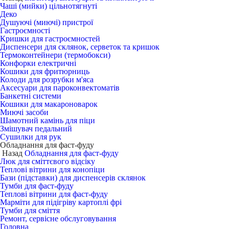
Чаші (мийки) цільнотягнуті
Деко
Душуючі (миючі) пристрої
Гастроємності
Кришки для гастроємностей
Диспенсери для склянок, серветок та кришок
Термоконтейнери (термобокси)
Конфорки електричні
Кошики для фритюрниць
Колоди для розрубки м'яса
Аксесуари для пароконвектоматів
Банкетні системи
Кошики для макароноварок
Миючі засоби
Шамотний камінь для піци
Змішувач педальний
Сушилки для рук
Обладнання для фаст-фуду
Назад
Обладнання для фаст-фуду
Люк для сміттєвого відсіку
Теплові вітрини для конопіци
Бази (підставки) для диспенсерів склянок
Тумби для фаст-фуду
Теплові вітрини для фаст-фуду
Марміти для підігріву картоплі фрі
Тумби для сміття
Ремонт, сервісне обслуговування
Головна