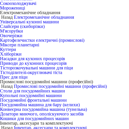
Сокоохолоджувачі
Морожениці
Електромеханічне обладнання
Назад
Електромеханічне обладнання
Універсальні кухонні машини
Слайсери (скиборізки)
М'ясорубки
Овочерізки
Картофелечистки електричні (промислові)
Міксери планетарні
Куттери
Хліборізки
Насадки для кухоних процесорів
Приводи до кухонних процесорів
Тісторозкочувальні машини для піци
Тістоділителі-округлювачі тіста
Прес для піци
Промислові посудомийні машини (професійні)
Назад
Промислові посудомийні машини (професійні)
Столи для посудомийних машин
Купольні посудомийні машини
Посудомийні фронтальні машини
Посудомийна машина для бару (келихи)
Конвеєрна посудомийна машина (тунельна)
Дозатори миючого, ополіскуючого засобів
Кошики для посудомийних машин
Інвентар, аксесуари та комплектуючі
Назад
Інвентар, аксесуари та комплектуючі