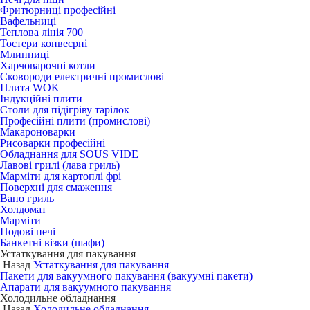
Фритюрниці професійні
Вафельниці
Теплова лінія 700
Тостери конвеєрні
Млинниці
Харчоварочні котли
Сковороди електричні промислові
Плита WOK
Індукційні плити
Столи для підігріву тарілок
Професійні плити (промислові)
Макароноварки
Рисоварки професійні
Обладнання для SOUS VIDE
Лавові грилі (лава гриль)
Марміти для картоплі фрі
Поверхні для смаження
Вапо гриль
Холдомат
Марміти
Подові печі
Банкетні візки (шафи)
Устаткування для пакування
Назад
Устаткування для пакування
Пакети для вакуумного пакування (вакуумні пакети)
Апарати для вакуумного пакування
Холодильне обладнання
Назад
Холодильне обладнання