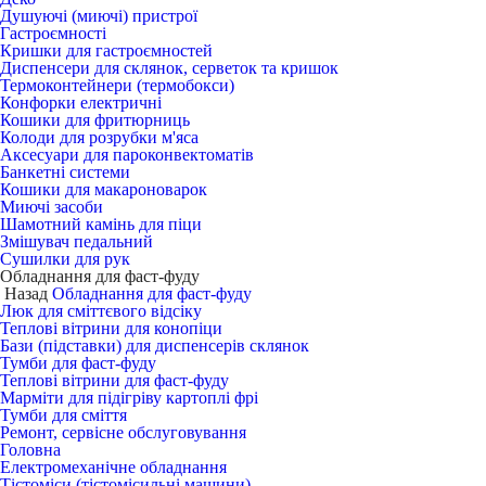
Душуючі (миючі) пристрої
Гастроємності
Кришки для гастроємностей
Диспенсери для склянок, серветок та кришок
Термоконтейнери (термобокси)
Конфорки електричні
Кошики для фритюрниць
Колоди для розрубки м'яса
Аксесуари для пароконвектоматів
Банкетні системи
Кошики для макароноварок
Миючі засоби
Шамотний камінь для піци
Змішувач педальний
Сушилки для рук
Обладнання для фаст-фуду
Назад
Обладнання для фаст-фуду
Люк для сміттєвого відсіку
Теплові вітрини для конопіци
Бази (підставки) для диспенсерів склянок
Тумби для фаст-фуду
Теплові вітрини для фаст-фуду
Марміти для підігріву картоплі фрі
Тумби для сміття
Ремонт, сервісне обслуговування
Головна
Електромеханічне обладнання
Тістоміси (тістомісильні машини)