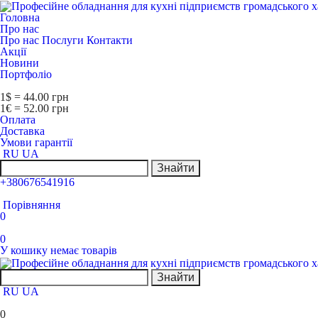
Головна
Про нас
Про нас
Послуги
Контакти
Акції
Новини
Портфоліо
1$ = 44.00 грн
1€ = 52.00 грн
Оплата
Доставка
Умови гарантії
RU
UA
Знайти
+380676541916
Порівняння
0
0
У кошику немає товарів
Знайти
RU
UA
0