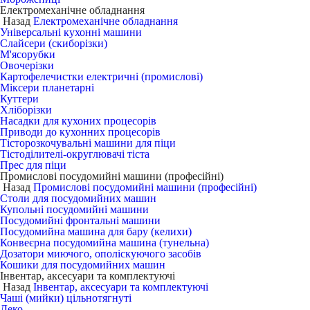
Електромеханічне обладнання
Назад
Електромеханічне обладнання
Універсальні кухонні машини
Слайсери (скиборізки)
М'ясорубки
Овочерізки
Картофелечистки електричні (промислові)
Міксери планетарні
Куттери
Хліборізки
Насадки для кухоних процесорів
Приводи до кухонних процесорів
Тісторозкочувальні машини для піци
Тістоділителі-округлювачі тіста
Прес для піци
Промислові посудомийні машини (професійні)
Назад
Промислові посудомийні машини (професійні)
Столи для посудомийних машин
Купольні посудомийні машини
Посудомийні фронтальні машини
Посудомийна машина для бару (келихи)
Конвеєрна посудомийна машина (тунельна)
Дозатори миючого, ополіскуючого засобів
Кошики для посудомийних машин
Інвентар, аксесуари та комплектуючі
Назад
Інвентар, аксесуари та комплектуючі
Чаші (мийки) цільнотягнуті
Деко