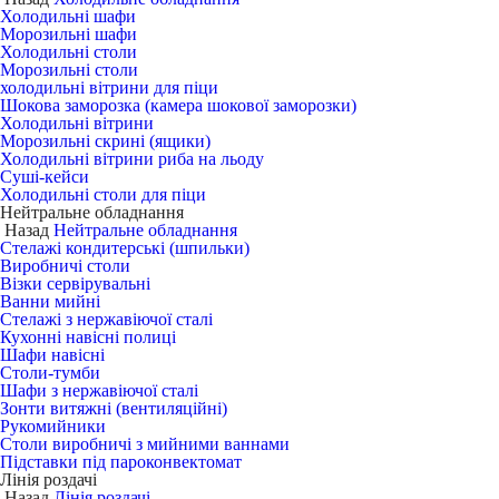
Холодильні шафи
Морозильні шафи
Холодильні столи
Морозильні столи
холодильні вітрини для піци
Шокова заморозка (камера шокової заморозки)
Холодильні вітрини
Морозильні скрині (ящики)
Холодильні вітрини риба на льоду
Суші-кейси
Холодильні столи для піци
Нейтральне обладнання
Назад
Нейтральне обладнання
Стелажі кондитерські (шпильки)
Виробничі столи
Візки сервірувальні
Ванни мийні
Стелажі з нержавіючої сталі
Кухонні навісні полиці
Шафи навісні
Столи-тумби
Шафи з нержавіючої сталі
Зонти витяжні (вентиляційні)
Рукомийники
Столи виробничі з мийними ваннами
Підставки під пароконвектомат
Лінія роздачі
Назад
Лінія роздачі