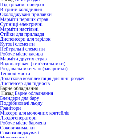
Підігріваємі поверхні
Вітрини холодильні
Охолоджувані прилавки
Марміти перших страв
Супниці електричні
Марміти настільні
Стійки для приладдя
Диспенсери для тарілок
Кутові елементи
Нейтральні елементи
Робоче місце касира
Марміти других страв
Водонагрівачі (кип'ятильники)
Роздавальники чаю (заварники)
Теплові мости
Додаткова комплектація для лінії роздачі
Диспенсер для підносів
Барне обладнання
Назад
Барне обладнання
Блендери для бару
Подрібнювачі льоду
Гранітори
Міксери для молочних коктейлів
Льодогенератори
Робоче місце бармена
Соковижималки
Сокоохолоджувачі
Морожениці