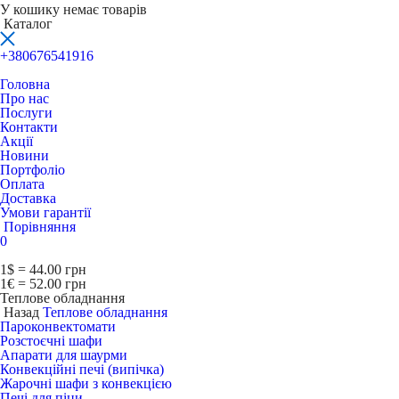
У кошику немає товарів
Каталог
+380676541916
Головна
Про нас
Послуги
Контакти
Акції
Новини
Портфоліо
Оплата
Доставка
Умови гарантії
Порівняння
0
1$ = 44.00 грн
1€ = 52.00 грн
Теплове обладнання
Назад
Теплове обладнання
Пароконвектомати
Розстоєчні шафи
Апарати для шаурми
Конвекційні печі (випічка)
Жарочні шафи з конвекцією
Печі для піци