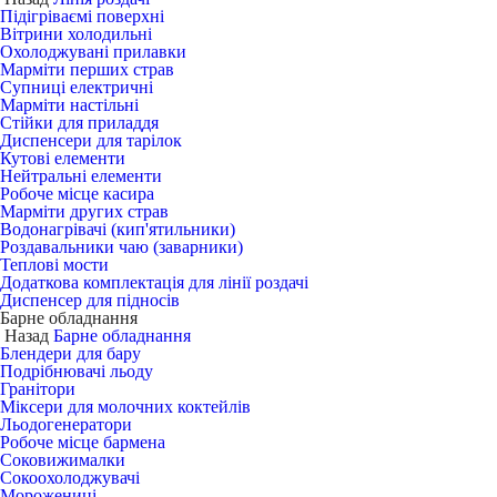
Підігріваємі поверхні
Вітрини холодильні
Охолоджувані прилавки
Марміти перших страв
Супниці електричні
Марміти настільні
Стійки для приладдя
Диспенсери для тарілок
Кутові елементи
Нейтральні елементи
Робоче місце касира
Марміти других страв
Водонагрівачі (кип'ятильники)
Роздавальники чаю (заварники)
Теплові мости
Додаткова комплектація для лінії роздачі
Диспенсер для підносів
Барне обладнання
Назад
Барне обладнання
Блендери для бару
Подрібнювачі льоду
Гранітори
Міксери для молочних коктейлів
Льодогенератори
Робоче місце бармена
Соковижималки
Сокоохолоджувачі
Морожениці