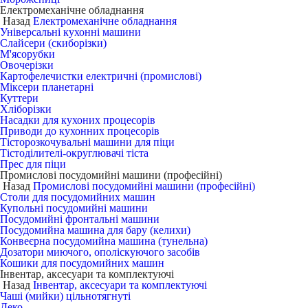
Електромеханічне обладнання
Назад
Електромеханічне обладнання
Універсальні кухонні машини
Слайсери (скиборізки)
М'ясорубки
Овочерізки
Картофелечистки електричні (промислові)
Міксери планетарні
Куттери
Хліборізки
Насадки для кухоних процесорів
Приводи до кухонних процесорів
Тісторозкочувальні машини для піци
Тістоділителі-округлювачі тіста
Прес для піци
Промислові посудомийні машини (професійні)
Назад
Промислові посудомийні машини (професійні)
Столи для посудомийних машин
Купольні посудомийні машини
Посудомийні фронтальні машини
Посудомийна машина для бару (келихи)
Конвеєрна посудомийна машина (тунельна)
Дозатори миючого, ополіскуючого засобів
Кошики для посудомийних машин
Інвентар, аксесуари та комплектуючі
Назад
Інвентар, аксесуари та комплектуючі
Чаші (мийки) цільнотягнуті
Деко