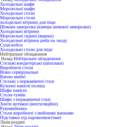
Холодильні шафи
Морозильні шафи
Холодильні столи
Морозильні столи
холодильні вітрини для піци
Шокова заморозка (камера шокової заморозки)
Холодильні вітрини
Морозильні скрині (ящики)
Холодильні вітрини риба на льоду
Суші-кейси
Холодильні столи для піци
Нейтральне обладнання
Назад
Нейтральне обладнання
Стелажі кондитерські (шпильки)
Виробничі столи
Візки сервірувальні
Ванни мийні
Стелажі з нержавіючої сталі
Кухонні навісні полиці
Шафи навісні
Столи-тумби
Шафи з нержавіючої сталі
Зонти витяжні (вентиляційні)
Рукомийники
Столи виробничі з мийними ваннами
Підставки під пароконвектомат
Лінія роздачі
Назад
Лінія роздачі