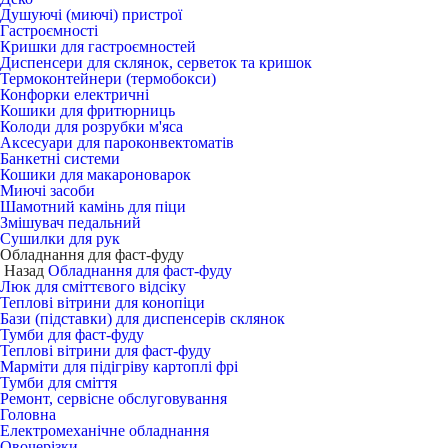
Душуючі (миючі) пристрої
Гастроємності
Кришки для гастроємностей
Диспенсери для склянок, серветок та кришок
Термоконтейнери (термобокси)
Конфорки електричні
Кошики для фритюрниць
Колоди для розрубки м'яса
Аксесуари для пароконвектоматів
Банкетні системи
Кошики для макароноварок
Миючі засоби
Шамотний камінь для піци
Змішувач педальний
Сушилки для рук
Обладнання для фаст-фуду
Назад
Обладнання для фаст-фуду
Люк для сміттєвого відсіку
Теплові вітрини для конопіци
Бази (підставки) для диспенсерів склянок
Тумби для фаст-фуду
Теплові вітрини для фаст-фуду
Марміти для підігріву картоплі фрі
Тумби для сміття
Ремонт, сервісне обслуговування
Головна
Електромеханічне обладнання
Овочерізки