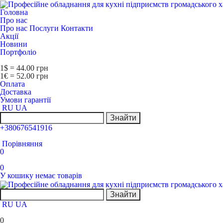
Головна
Про нас
Про нас
Послуги
Контакти
Акції
Новини
Портфоліо
1$ = 44.00 грн
1€ = 52.00 грн
Оплата
Доставка
Умови гарантії
RU
UA
Знайти
+380676541916
Порівняння
0
0
У кошику немає товарів
Знайти
RU
UA
0