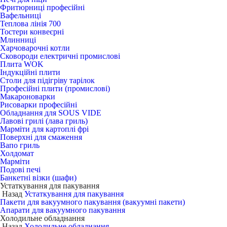
Фритюрниці професійні
Вафельниці
Теплова лінія 700
Тостери конвеєрні
Млинниці
Харчоварочні котли
Сковороди електричні промислові
Плита WOK
Індукційні плити
Столи для підігріву тарілок
Професійні плити (промислові)
Макароноварки
Рисоварки професійні
Обладнання для SOUS VIDE
Лавові грилі (лава гриль)
Марміти для картоплі фрі
Поверхні для смаження
Вапо гриль
Холдомат
Марміти
Подові печі
Банкетні візки (шафи)
Устаткування для пакування
Назад
Устаткування для пакування
Пакети для вакуумного пакування (вакуумні пакети)
Апарати для вакуумного пакування
Холодильне обладнання
Назад
Холодильне обладнання