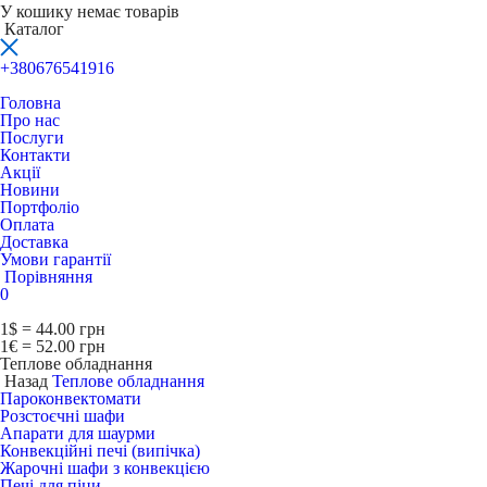
У кошику немає товарів
Каталог
+380676541916
Головна
Про нас
Послуги
Контакти
Акції
Новини
Портфоліо
Оплата
Доставка
Умови гарантії
Порівняння
0
1$ = 44.00 грн
1€ = 52.00 грн
Теплове обладнання
Назад
Теплове обладнання
Пароконвектомати
Розстоєчні шафи
Апарати для шаурми
Конвекційні печі (випічка)
Жарочні шафи з конвекцією
Печі для піци