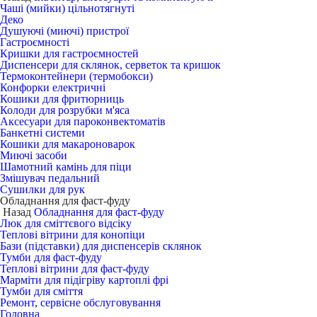
Чаші (мийки) цільнотягнуті
Деко
Душуючі (миючі) пристрої
Гастроємності
Кришки для гастроємностей
Диспенсери для склянок, серветок та кришок
Термоконтейнери (термобокси)
Конфорки електричні
Кошики для фритюрниць
Колоди для розрубки м'яса
Аксесуари для пароконвектоматів
Банкетні системи
Кошики для макароноварок
Миючі засоби
Шамотний камінь для піци
Змішувач педальний
Сушилки для рук
Обладнання для фаст-фуду
Назад
Обладнання для фаст-фуду
Люк для сміттєвого відсіку
Теплові вітрини для конопіци
Бази (підставки) для диспенсерів склянок
Тумби для фаст-фуду
Теплові вітрини для фаст-фуду
Марміти для підігріву картоплі фрі
Тумби для сміття
Ремонт, сервісне обслуговування
Головна