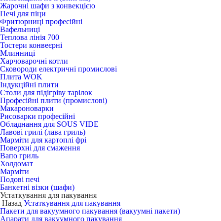
Жарочні шафи з конвекцією
Печі для піци
Фритюрниці професійні
Вафельниці
Теплова лінія 700
Тостери конвеєрні
Млинниці
Харчоварочні котли
Сковороди електричні промислові
Плита WOK
Індукційні плити
Столи для підігріву тарілок
Професійні плити (промислові)
Макароноварки
Рисоварки професійні
Обладнання для SOUS VIDE
Лавові грилі (лава гриль)
Марміти для картоплі фрі
Поверхні для смаження
Вапо гриль
Холдомат
Марміти
Подові печі
Банкетні візки (шафи)
Устаткування для пакування
Назад
Устаткування для пакування
Пакети для вакуумного пакування (вакуумні пакети)
Апарати для вакуумного пакування