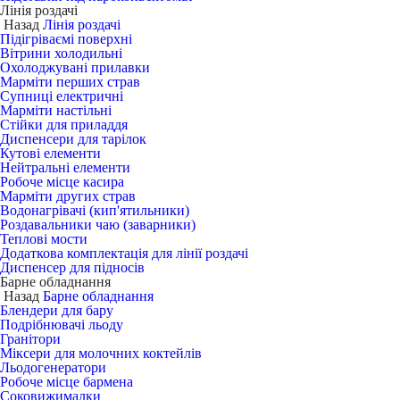
Лінія роздачі
Назад
Лінія роздачі
Підігріваємі поверхні
Вітрини холодильні
Охолоджувані прилавки
Марміти перших страв
Супниці електричні
Марміти настільні
Стійки для приладдя
Диспенсери для тарілок
Кутові елементи
Нейтральні елементи
Робоче місце касира
Марміти других страв
Водонагрівачі (кип'ятильники)
Роздавальники чаю (заварники)
Теплові мости
Додаткова комплектація для лінії роздачі
Диспенсер для підносів
Барне обладнання
Назад
Барне обладнання
Блендери для бару
Подрібнювачі льоду
Гранітори
Міксери для молочних коктейлів
Льодогенератори
Робоче місце бармена
Соковижималки