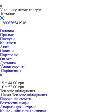
0
У кошику немає товарів
Каталог
+380676541916
Головна
Про нас
Послуги
Контакти
Акції
Новини
Портфоліо
Оплата
Доставка
Умови гарантії
Порівняння
0
1$ = 44.00 грн
1€ = 52.00 грн
Теплове обладнання
Назад
Теплове обладнання
Пароконвектомати
Розстоєчні шафи
Апарати для шаурми
Конвекційні печі (випічка)