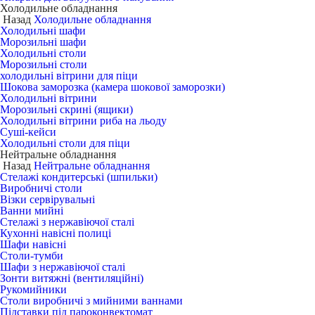
Холодильне обладнання
Назад
Холодильне обладнання
Холодильні шафи
Морозильні шафи
Холодильні столи
Морозильні столи
холодильні вітрини для піци
Шокова заморозка (камера шокової заморозки)
Холодильні вітрини
Морозильні скрині (ящики)
Холодильні вітрини риба на льоду
Суші-кейси
Холодильні столи для піци
Нейтральне обладнання
Назад
Нейтральне обладнання
Стелажі кондитерські (шпильки)
Виробничі столи
Візки сервірувальні
Ванни мийні
Стелажі з нержавіючої сталі
Кухонні навісні полиці
Шафи навісні
Столи-тумби
Шафи з нержавіючої сталі
Зонти витяжні (вентиляційні)
Рукомийники
Столи виробничі з мийними ваннами
Підставки під пароконвектомат