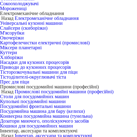
Сокоохолоджувачі
Морожениці
Електромеханічне обладнання
Назад
Електромеханічне обладнання
Універсальні кухонні машини
Слайсери (скиборізки)
М'ясорубки
Овочерізки
Картофелечистки електричні (промислові)
Міксери планетарні
Куттери
Хліборізки
Насадки для кухоних процесорів
Приводи до кухонних процесорів
Тісторозкочувальні машини для піци
Тістоділителі-округлювачі тіста
Прес для піци
Промислові посудомийні машини (професійні)
Назад
Промислові посудомийні машини (професійні)
Столи для посудомийних машин
Купольні посудомийні машини
Посудомийні фронтальні машини
Посудомийна машина для бару (келихи)
Конвеєрна посудомийна машина (тунельна)
Дозатори миючого, ополіскуючого засобів
Кошики для посудомийних машин
Інвентар, аксесуари та комплектуючі
Назад
Інвентар, аксесуари та комплектуючі