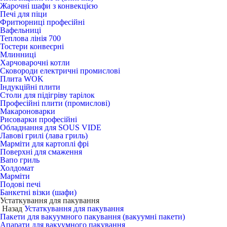
Жарочні шафи з конвекцією
Печі для піци
Фритюрниці професійні
Вафельниці
Теплова лінія 700
Тостери конвеєрні
Млинниці
Харчоварочні котли
Сковороди електричні промислові
Плита WOK
Індукційні плити
Столи для підігріву тарілок
Професійні плити (промислові)
Макароноварки
Рисоварки професійні
Обладнання для SOUS VIDE
Лавові грилі (лава гриль)
Марміти для картоплі фрі
Поверхні для смаження
Вапо гриль
Холдомат
Марміти
Подові печі
Банкетні візки (шафи)
Устаткування для пакування
Назад
Устаткування для пакування
Пакети для вакуумного пакування (вакуумні пакети)
Апарати для вакуумного пакування