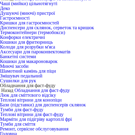
Чаші (мийки) цільнотягнуті
Деко
Душуючі (миючі) пристрої
Гастроємності
Кришки для гастроємностей
Диспенсери для склянок, серветок та кришок
Термоконтейнери (термобокси)
Конфорки електричні
Кошики для фритюрниць
Колоди для розрубки м'яса
Аксесуари для пароконвектоматів
Банкетні системи
Кошики для макароноварок
Миючі засоби
Шамотний камінь для піци
Змішувач педальний
Сушилки для рук
Обладнання для фаст-фуду
Назад
Обладнання для фаст-фуду
Люк для сміттєвого відсіку
Теплові вітрини для конопіци
Бази (підставки) для диспенсерів склянок
Тумби для фаст-фуду
Теплові вітрини для фаст-фуду
Марміти для підігріву картоплі фрі
Тумби для сміття
Ремонт, сервісне обслуговування
Головна