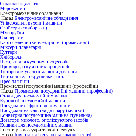
Сокоохолоджувачі
Морожениці
Електромеханічне обладнання
Назад
Електромеханічне обладнання
Універсальні кухонні машини
Слайсери (скиборізки)
М'ясорубки
Овочерізки
Картофелечистки електричні (промислові)
Міксери планетарні
Куттери
Хліборізки
Насадки для кухоних процесорів
Приводи до кухонних процесорів
Тісторозкочувальні машини для піци
Тістоділителі-округлювачі тіста
Прес для піци
Промислові посудомийні машини (професійні)
Назад
Промислові посудомийні машини (професійні)
Столи для посудомийних машин
Купольні посудомийні машини
Посудомийні фронтальні машини
Посудомийна машина для бару (келихи)
Конвеєрна посудомийна машина (тунельна)
Дозатори миючого, ополіскуючого засобів
Кошики для посудомийних машин
Інвентар, аксесуари та комплектуючі
Назад
Інвентар, аксесуари та комплектуючі