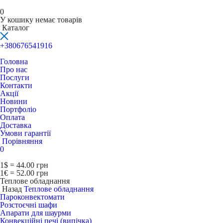
0
У кошику немає товарів
Каталог
+380676541916
Головна
Про нас
Послуги
Контакти
Акції
Новини
Портфоліо
Оплата
Доставка
Умови гарантії
Порівняння
0
1$ = 44.00 грн
1€ = 52.00 грн
Теплове обладнання
Назад
Теплове обладнання
Пароконвектомати
Розстоєчні шафи
Апарати для шаурми
Конвекційні печі (випічка)