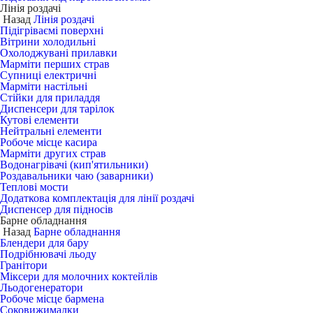
Лінія роздачі
Назад
Лінія роздачі
Підігріваємі поверхні
Вітрини холодильні
Охолоджувані прилавки
Марміти перших страв
Супниці електричні
Марміти настільні
Стійки для приладдя
Диспенсери для тарілок
Кутові елементи
Нейтральні елементи
Робоче місце касира
Марміти других страв
Водонагрівачі (кип'ятильники)
Роздавальники чаю (заварники)
Теплові мости
Додаткова комплектація для лінії роздачі
Диспенсер для підносів
Барне обладнання
Назад
Барне обладнання
Блендери для бару
Подрібнювачі льоду
Гранітори
Міксери для молочних коктейлів
Льодогенератори
Робоче місце бармена
Соковижималки