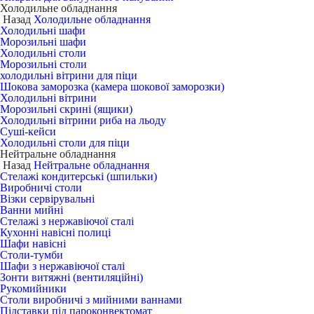
Холодильне обладнання
Назад
Холодильне обладнання
Холодильні шафи
Морозильні шафи
Холодильні столи
Морозильні столи
холодильні вітрини для піци
Шокова заморозка (камера шокової заморозки)
Холодильні вітрини
Морозильні скрині (ящики)
Холодильні вітрини риба на льоду
Суші-кейси
Холодильні столи для піци
Нейтральне обладнання
Назад
Нейтральне обладнання
Стелажі кондитерські (шпильки)
Виробничі столи
Візки сервірувальні
Ванни мийні
Стелажі з нержавіючої сталі
Кухонні навісні полиці
Шафи навісні
Столи-тумби
Шафи з нержавіючої сталі
Зонти витяжні (вентиляційні)
Рукомийники
Столи виробничі з мийними ваннами
Підставки під пароконвектомат