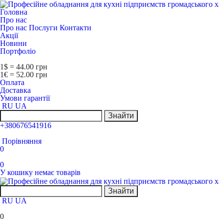
Головна
Про нас
Про нас
Послуги
Контакти
Акції
Новини
Портфоліо
1$ = 44.00 грн
1€ = 52.00 грн
Оплата
Доставка
Умови гарантії
RU
UA
Знайти
+380676541916
Порівняння
0
0
У кошику немає товарів
Знайти
RU
UA
0