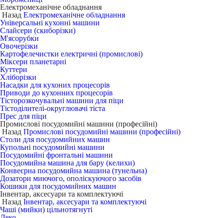
Електромеханічне обладнання
Назад
Електромеханічне обладнання
Універсальні кухонні машини
Слайсери (скиборізки)
М'ясорубки
Овочерізки
Картофелечистки електричні (промислові)
Міксери планетарні
Куттери
Хліборізки
Насадки для кухоних процесорів
Приводи до кухонних процесорів
Тісторозкочувальні машини для піци
Тістоділителі-округлювачі тіста
Прес для піци
Промислові посудомийні машини (професійні)
Назад
Промислові посудомийні машини (професійні)
Столи для посудомийних машин
Купольні посудомийні машини
Посудомийні фронтальні машини
Посудомийна машина для бару (келихи)
Конвеєрна посудомийна машина (тунельна)
Дозатори миючого, ополіскуючого засобів
Кошики для посудомийних машин
Інвентар, аксесуари та комплектуючі
Назад
Інвентар, аксесуари та комплектуючі
Чаші (мийки) цільнотягнуті
Деко