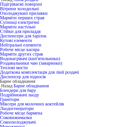
Підігріваємі поверхні
Вітрини холодильні
Охолоджувані прилавки
Марміти перших страв
Супниці електричні
Марміти настільні
Стійки для приладдя
Диспенсери для тарілок
Кутові елементи
Нейтральні елементи
Робоче місце касира
Марміти других страв
Водонагрівачі (кип'ятильники)
Роздавальники чаю (заварники)
Теплові мости
Додаткова комплектація для лінії роздачі
Диспенсер для підносів
Барне обладнання
Назад
Барне обладнання
Блендери для бару
Подрібнювачі льоду
Гранітори
Міксери для молочних коктейлів
Льодогенератори
Робоче місце бармена
Соковижималки
Сокоохолоджувачі
Морожениці