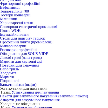
Фритюрниці професійні
Вафельниці
Теплова лінія 700
Тостери конвеєрні
Млинниці
Харчоварочні котли
Сковороди електричні промислові
Плита WOK
Індукційні плити
Столи для підігріву тарілок
Професійні плити (промислові)
Макароноварки
Рисоварки професійні
Обладнання для SOUS VIDE
Лавові грилі (лава гриль)
Марміти для картоплі фрі
Поверхні для смаження
Вапо гриль
Холдомат
Марміти
Подові печі
Банкетні візки (шафи)
Устаткування для пакування
Назад
Устаткування для пакування
Пакети для вакуумного пакування (вакуумні пакети)
Апарати для вакуумного пакування
Холодильне обладнання
Назад
Холодильне обладнання