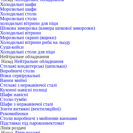
Холодильні шафи
Морозильні шафи
Холодильні столи
Морозильні столи
холодильні вітрини для піци
Шокова заморозка (камера шокової заморозки)
Холодильні вітрини
Морозильні скрині (ящики)
Холодильні вітрини риба на льоду
Суші-кейси
Холодильні столи для піци
Нейтральне обладнання
Назад
Нейтральне обладнання
Стелажі кондитерські (шпильки)
Виробничі столи
Візки сервірувальні
Ванни мийні
Стелажі з нержавіючої сталі
Кухонні навісні полиці
Шафи навісні
Столи-тумби
Шафи з нержавіючої сталі
Зонти витяжні (вентиляційні)
Рукомийники
Столи виробничі з мийними ваннами
Підставки під пароконвектомат
Лінія роздачі
Назад
Лінія роздачі