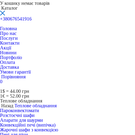
У кошику немає товарів
Каталог
+380676541916
Головна
Про нас
Послуги
Контакти
Акції
Новини
Портфоліо
Оплата
Доставка
Умови гарантії
Порівняння
0
1$ = 44.00 грн
1€ = 52.00 грн
Теплове обладнання
Назад
Теплове обладнання
Пароконвектомати
Розстоєчні шафи
Апарати для шаурми
Конвекційні печі (випічка)
Жарочні шафи з конвекцією
Печі для піци