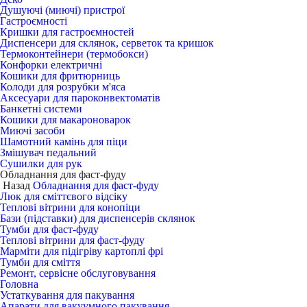
Душуючі (миючі) пристрої
Гастроємності
Кришки для гастроємностей
Диспенсери для склянок, серветок та кришок
Термоконтейнери (термобокси)
Конфорки електричні
Кошики для фритюрниць
Колоди для розрубки м'яса
Аксесуари для пароконвектоматів
Банкетні системи
Кошики для макароноварок
Миючі засоби
Шамотний камінь для піци
Змішувач педальний
Сушилки для рук
Обладнання для фаст-фуду
Назад
Обладнання для фаст-фуду
Люк для сміттєвого відсіку
Теплові вітрини для конопіци
Бази (підставки) для диспенсерів склянок
Тумби для фаст-фуду
Теплові вітрини для фаст-фуду
Марміти для підігріву картоплі фрі
Тумби для сміття
Ремонт, сервісне обслуговування
Головна
Устаткування для пакування
Апарати для вакуумного пакування