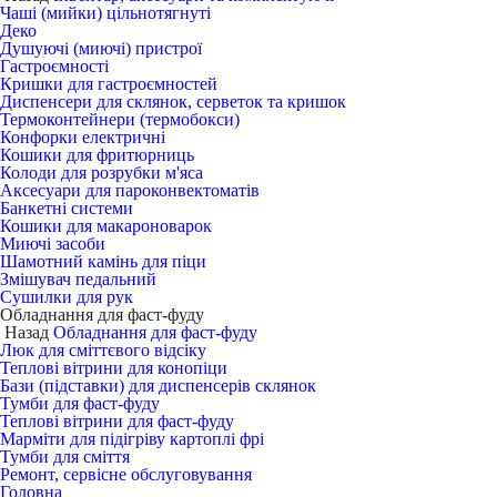
Чаші (мийки) цільнотягнуті
Деко
Душуючі (миючі) пристрої
Гастроємності
Кришки для гастроємностей
Диспенсери для склянок, серветок та кришок
Термоконтейнери (термобокси)
Конфорки електричні
Кошики для фритюрниць
Колоди для розрубки м'яса
Аксесуари для пароконвектоматів
Банкетні системи
Кошики для макароноварок
Миючі засоби
Шамотний камінь для піци
Змішувач педальний
Сушилки для рук
Обладнання для фаст-фуду
Назад
Обладнання для фаст-фуду
Люк для сміттєвого відсіку
Теплові вітрини для конопіци
Бази (підставки) для диспенсерів склянок
Тумби для фаст-фуду
Теплові вітрини для фаст-фуду
Марміти для підігріву картоплі фрі
Тумби для сміття
Ремонт, сервісне обслуговування
Головна