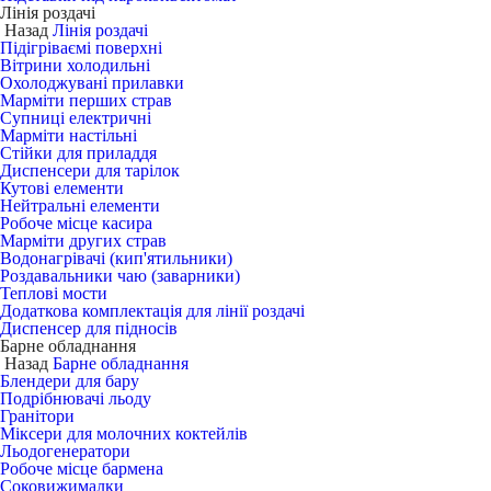
Лінія роздачі
Назад
Лінія роздачі
Підігріваємі поверхні
Вітрини холодильні
Охолоджувані прилавки
Марміти перших страв
Супниці електричні
Марміти настільні
Стійки для приладдя
Диспенсери для тарілок
Кутові елементи
Нейтральні елементи
Робоче місце касира
Марміти других страв
Водонагрівачі (кип'ятильники)
Роздавальники чаю (заварники)
Теплові мости
Додаткова комплектація для лінії роздачі
Диспенсер для підносів
Барне обладнання
Назад
Барне обладнання
Блендери для бару
Подрібнювачі льоду
Гранітори
Міксери для молочних коктейлів
Льодогенератори
Робоче місце бармена
Соковижималки