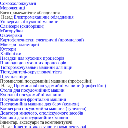
Сокоохолоджувачі
Морожениці
Електромеханічне обладнання
Назад
Електромеханічне обладнання
Універсальні кухонні машини
Слайсери (скиборізки)
М'ясорубки
Овочерізки
Картофелечистки електричні (промислові)
Міксери планетарні
Куттери
Хліборізки
Насадки для кухоних процесорів
Приводи до кухонних процесорів
Тісторозкочувальні машини для піци
Тістоділителі-округлювачі тіста
Прес для піци
Промислові посудомийні машини (професійні)
Назад
Промислові посудомийні машини (професійні)
Столи для посудомийних машин
Купольні посудомийні машини
Посудомийні фронтальні машини
Посудомийна машина для бару (келихи)
Конвеєрна посудомийна машина (тунельна)
Дозатори миючого, ополіскуючого засобів
Кошики для посудомийних машин
Інвентар, аксесуари та комплектуючі
Назад
Інвентар, аксесуари та комплектуючі