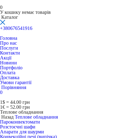
0
У кошику немає товарів
Каталог
+380676541916
Головна
Про нас
Послуги
Контакти
Акції
Новини
Портфоліо
Оплата
Доставка
Умови гарантії
Порівняння
0
1$ = 44.00 грн
1€ = 52.00 грн
Теплове обладнання
Назад
Теплове обладнання
Пароконвектомати
Розстоєчні шафи
Апарати для шаурми
Конвекційні печі (випічка)