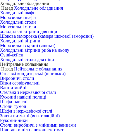
Холодильне обладнання
Назад
Холодильне обладнання
Холодильні шафи
Морозильні шафи
Холодильні столи
Морозильні столи
холодильні вітрини для піци
Шокова заморозка (камера шокової заморозки)
Холодильні вітрини
Морозильні скрині (ящики)
Холодильні вітрини риба на льоду
Суші-кейси
Холодильні столи для піци
Нейтральне обладнання
Назад
Нейтральне обладнання
Стелажі кондитерські (шпильки)
Виробничі столи
Візки сервірувальні
Ванни мийні
Стелажі з нержавіючої сталі
Кухонні навісні полиці
Шафи навісні
Столи-тумби
Шафи з нержавіючої сталі
Зонти витяжні (вентиляційні)
Рукомийники
Столи виробничі з мийними ваннами
Підставки під пароконвектомат