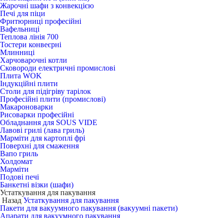
Жарочні шафи з конвекцією
Печі для піци
Фритюрниці професійні
Вафельниці
Теплова лінія 700
Тостери конвеєрні
Млинниці
Харчоварочні котли
Сковороди електричні промислові
Плита WOK
Індукційні плити
Столи для підігріву тарілок
Професійні плити (промислові)
Макароноварки
Рисоварки професійні
Обладнання для SOUS VIDE
Лавові грилі (лава гриль)
Марміти для картоплі фрі
Поверхні для смаження
Вапо гриль
Холдомат
Марміти
Подові печі
Банкетні візки (шафи)
Устаткування для пакування
Назад
Устаткування для пакування
Пакети для вакуумного пакування (вакуумні пакети)
Апарати для вакуумного пакування