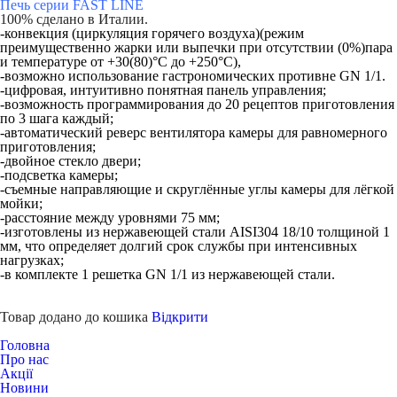
Печь серии
FAST LINE
100% сделано в Италии.
-
конвекция (циркуляция горячего воздуха)(режим
преимущественно жарки или выпечки при отсутствии (0%)пара
и температуре от +30(80)°С до +250°C),
-возможно использование гастрономических противне GN 1/1.
-цифровая, интуитивно понятная панель управления;
-возможность программирования до 20 рецептов приготовления
по 3 шага каждый;
-автоматический реверс вентилятора камеры для равномерного
приготовления;
-двойное стекло двери;
-подсветка камеры;
-съемные направляющие и скруглённые углы камеры для лёгкой
мойки;
-расстояние между уровнями 75 мм;
-изготовлены из нержавеющей стали AISI304 18/10 толщиной 1
мм, что определяет долгий срок службы при интенсивных
нагрузках;
-в комплекте 1 решетка GN 1/1 из нержавеющей стали.
Товар додано до кошика
Відкрити
Головна
Про нас
Акції
Новини