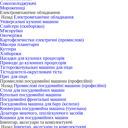
Сокоохолоджувачі
Морожениці
Електромеханічне обладнання
Назад
Електромеханічне обладнання
Універсальні кухонні машини
Слайсери (скиборізки)
М'ясорубки
Овочерізки
Картофелечистки електричні (промислові)
Міксери планетарні
Куттери
Хліборізки
Насадки для кухоних процесорів
Приводи до кухонних процесорів
Тісторозкочувальні машини для піци
Тістоділителі-округлювачі тіста
Прес для піци
Промислові посудомийні машини (професійні)
Назад
Промислові посудомийні машини (професійні)
Столи для посудомийних машин
Купольні посудомийні машини
Посудомийні фронтальні машини
Посудомийна машина для бару (келихи)
Конвеєрна посудомийна машина (тунельна)
Дозатори миючого, ополіскуючого засобів
Кошики для посудомийних машин
Інвентар, аксесуари та комплектуючі
Назад
Інвентар, аксесуари та комплектуючі