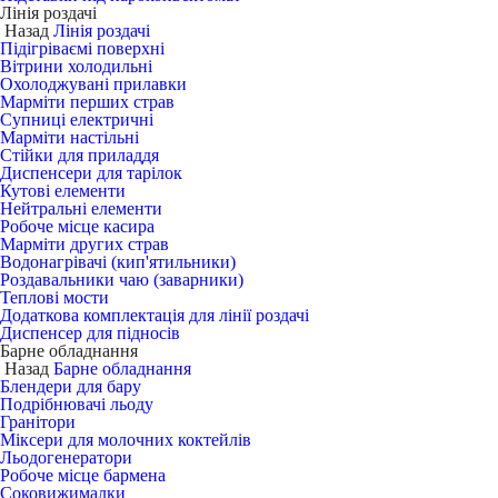
Лінія роздачі
Назад
Лінія роздачі
Підігріваємі поверхні
Вітрини холодильні
Охолоджувані прилавки
Марміти перших страв
Супниці електричні
Марміти настільні
Стійки для приладдя
Диспенсери для тарілок
Кутові елементи
Нейтральні елементи
Робоче місце касира
Марміти других страв
Водонагрівачі (кип'ятильники)
Роздавальники чаю (заварники)
Теплові мости
Додаткова комплектація для лінії роздачі
Диспенсер для підносів
Барне обладнання
Назад
Барне обладнання
Блендери для бару
Подрібнювачі льоду
Гранітори
Міксери для молочних коктейлів
Льодогенератори
Робоче місце бармена
Соковижималки