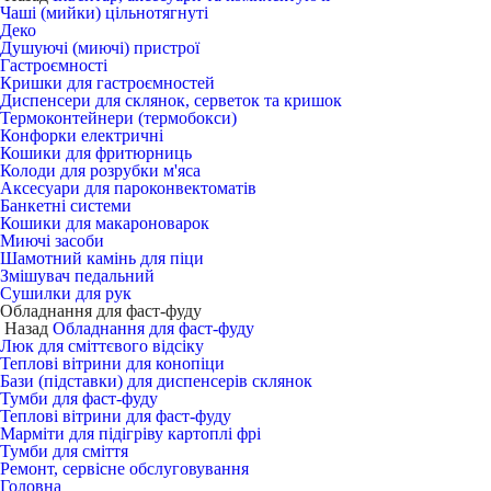
Чаші (мийки) цільнотягнуті
Деко
Душуючі (миючі) пристрої
Гастроємності
Кришки для гастроємностей
Диспенсери для склянок, серветок та кришок
Термоконтейнери (термобокси)
Конфорки електричні
Кошики для фритюрниць
Колоди для розрубки м'яса
Аксесуари для пароконвектоматів
Банкетні системи
Кошики для макароноварок
Миючі засоби
Шамотний камінь для піци
Змішувач педальний
Сушилки для рук
Обладнання для фаст-фуду
Назад
Обладнання для фаст-фуду
Люк для сміттєвого відсіку
Теплові вітрини для конопіци
Бази (підставки) для диспенсерів склянок
Тумби для фаст-фуду
Теплові вітрини для фаст-фуду
Марміти для підігріву картоплі фрі
Тумби для сміття
Ремонт, сервісне обслуговування
Головна