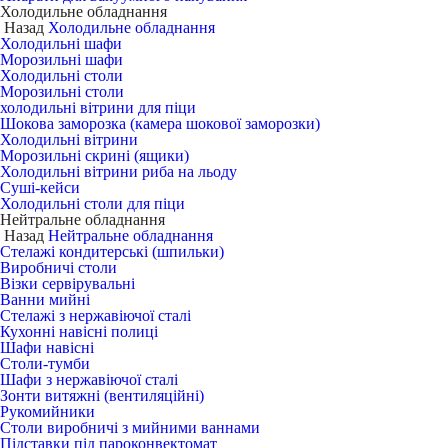
Холодильне обладнання
Назад
Холодильне обладнання
Холодильні шафи
Морозильні шафи
Холодильні столи
Морозильні столи
холодильні вітрини для піци
Шокова заморозка (камера шокової заморозки)
Холодильні вітрини
Морозильні скрині (ящики)
Холодильні вітрини риба на льоду
Суші-кейси
Холодильні столи для піци
Нейтральне обладнання
Назад
Нейтральне обладнання
Стелажі кондитерські (шпильки)
Виробничі столи
Візки сервірувальні
Ванни мийні
Стелажі з нержавіючої сталі
Кухонні навісні полиці
Шафи навісні
Столи-тумби
Шафи з нержавіючої сталі
Зонти витяжні (вентиляційні)
Рукомийники
Столи виробничі з мийними ваннами
Підставки під пароконвектомат