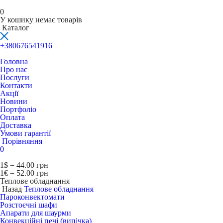
0
У кошику немає товарів
Каталог
+380676541916
Головна
Про нас
Послуги
Контакти
Акції
Новини
Портфоліо
Оплата
Доставка
Умови гарантії
Порівняння
0
1$ = 44.00 грн
1€ = 52.00 грн
Теплове обладнання
Назад
Теплове обладнання
Пароконвектомати
Розстоєчні шафи
Апарати для шаурми
Конвекційні печі (випічка)