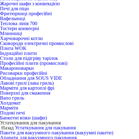
Жарочні шафи з конвекцією
Печі для піци
Фритюрниці професійні
Вафельниці
Теплова лінія 700
Тостери конвеєрні
Млинниці
Харчоварочні котли
Сковороди електричні промислові
Плита WOK
Індукційні плити
Столи для підігріву тарілок
Професійні плити (промислові)
Макароноварки
Рисоварки професійні
Обладнання для SOUS VIDE
Лавові грилі (лава гриль)
Марміти для картоплі фрі
Поверхні для смаження
Вапо гриль
Холдомат
Марміти
Подові печі
Банкетні візки (шафи)
Устаткування для пакування
Назад
Устаткування для пакування
Пакети для вакуумного пакування (вакуумні пакети)
Апарати для вакуумного пакування