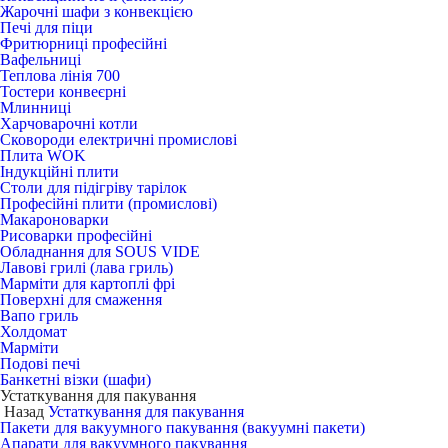
Жарочні шафи з конвекцією
Печі для піци
Фритюрниці професійні
Вафельниці
Теплова лінія 700
Тостери конвеєрні
Млинниці
Харчоварочні котли
Сковороди електричні промислові
Плита WOK
Індукційні плити
Столи для підігріву тарілок
Професійні плити (промислові)
Макароноварки
Рисоварки професійні
Обладнання для SOUS VIDE
Лавові грилі (лава гриль)
Марміти для картоплі фрі
Поверхні для смаження
Вапо гриль
Холдомат
Марміти
Подові печі
Банкетні візки (шафи)
Устаткування для пакування
Назад
Устаткування для пакування
Пакети для вакуумного пакування (вакуумні пакети)
Апарати для вакуумного пакування