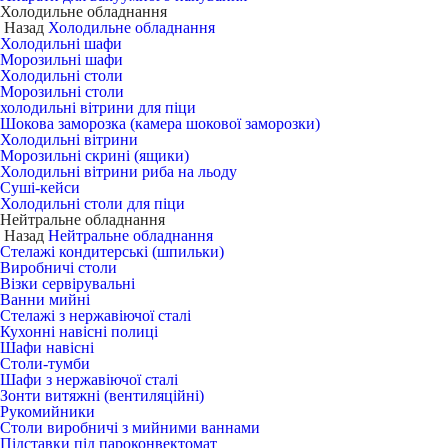
Холодильне обладнання
Назад
Холодильне обладнання
Холодильні шафи
Морозильні шафи
Холодильні столи
Морозильні столи
холодильні вітрини для піци
Шокова заморозка (камера шокової заморозки)
Холодильні вітрини
Морозильні скрині (ящики)
Холодильні вітрини риба на льоду
Суші-кейси
Холодильні столи для піци
Нейтральне обладнання
Назад
Нейтральне обладнання
Стелажі кондитерські (шпильки)
Виробничі столи
Візки сервірувальні
Ванни мийні
Стелажі з нержавіючої сталі
Кухонні навісні полиці
Шафи навісні
Столи-тумби
Шафи з нержавіючої сталі
Зонти витяжні (вентиляційні)
Рукомийники
Столи виробничі з мийними ваннами
Підставки під пароконвектомат