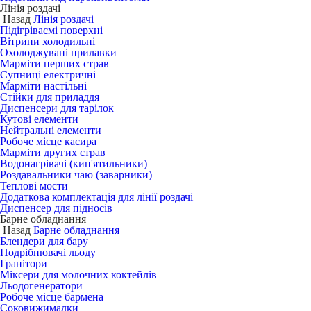
Лінія роздачі
Назад
Лінія роздачі
Підігріваємі поверхні
Вітрини холодильні
Охолоджувані прилавки
Марміти перших страв
Супниці електричні
Марміти настільні
Стійки для приладдя
Диспенсери для тарілок
Кутові елементи
Нейтральні елементи
Робоче місце касира
Марміти других страв
Водонагрівачі (кип'ятильники)
Роздавальники чаю (заварники)
Теплові мости
Додаткова комплектація для лінії роздачі
Диспенсер для підносів
Барне обладнання
Назад
Барне обладнання
Блендери для бару
Подрібнювачі льоду
Гранітори
Міксери для молочних коктейлів
Льодогенератори
Робоче місце бармена
Соковижималки