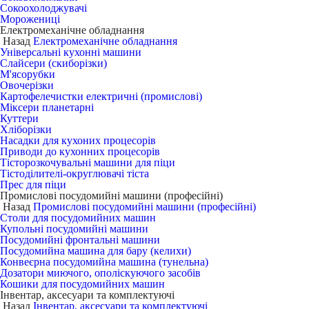
Сокоохолоджувачі
Морожениці
Електромеханічне обладнання
Назад
Електромеханічне обладнання
Універсальні кухонні машини
Слайсери (скиборізки)
М'ясорубки
Овочерізки
Картофелечистки електричні (промислові)
Міксери планетарні
Куттери
Хліборізки
Насадки для кухоних процесорів
Приводи до кухонних процесорів
Тісторозкочувальні машини для піци
Тістоділителі-округлювачі тіста
Прес для піци
Промислові посудомийні машини (професійні)
Назад
Промислові посудомийні машини (професійні)
Столи для посудомийних машин
Купольні посудомийні машини
Посудомийні фронтальні машини
Посудомийна машина для бару (келихи)
Конвеєрна посудомийна машина (тунельна)
Дозатори миючого, ополіскуючого засобів
Кошики для посудомийних машин
Інвентар, аксесуари та комплектуючі
Назад
Інвентар, аксесуари та комплектуючі