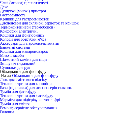
Чаші (мийки) цільнотягнуті
Деко
Душуючі (миючі) пристрої
Гастроємності
Кришки для гастроємностей
Диспенсери для склянок, серветок та кришок
Термоконтейнери (термобокси)
Конфорки електричні
Кошики для фритюрниць
Колоди для розрубки м'яса
Аксесуари для пароконвектоматів
Банкетні системи
Кошики для макароноварок
Миючі засоби
Шамотний камінь для піци
Змішувач педальний
Сушилки для рук
Обладнання для фаст-фуду
Назад
Обладнання для фаст-фуду
Люк для сміттєвого відсіку
Теплові вітрини для конопіци
Бази (підставки) для диспенсерів склянок
Тумби для фаст-фуду
Теплові вітрини для фаст-фуду
Марміти для підігріву картоплі фрі
Тумби для сміття
Ремонт, сервісне обслуговування
Головна