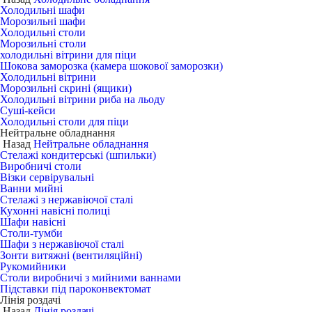
Холодильні шафи
Морозильні шафи
Холодильні столи
Морозильні столи
холодильні вітрини для піци
Шокова заморозка (камера шокової заморозки)
Холодильні вітрини
Морозильні скрині (ящики)
Холодильні вітрини риба на льоду
Суші-кейси
Холодильні столи для піци
Нейтральне обладнання
Назад
Нейтральне обладнання
Стелажі кондитерські (шпильки)
Виробничі столи
Візки сервірувальні
Ванни мийні
Стелажі з нержавіючої сталі
Кухонні навісні полиці
Шафи навісні
Столи-тумби
Шафи з нержавіючої сталі
Зонти витяжні (вентиляційні)
Рукомийники
Столи виробничі з мийними ваннами
Підставки під пароконвектомат
Лінія роздачі
Назад
Лінія роздачі