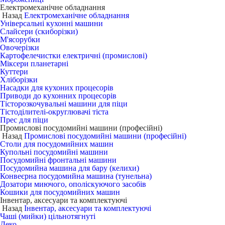
Електромеханічне обладнання
Назад
Електромеханічне обладнання
Універсальні кухонні машини
Слайсери (скиборізки)
М'ясорубки
Овочерізки
Картофелечистки електричні (промислові)
Міксери планетарні
Куттери
Хліборізки
Насадки для кухоних процесорів
Приводи до кухонних процесорів
Тісторозкочувальні машини для піци
Тістоділителі-округлювачі тіста
Прес для піци
Промислові посудомийні машини (професійні)
Назад
Промислові посудомийні машини (професійні)
Столи для посудомийних машин
Купольні посудомийні машини
Посудомийні фронтальні машини
Посудомийна машина для бару (келихи)
Конвеєрна посудомийна машина (тунельна)
Дозатори миючого, ополіскуючого засобів
Кошики для посудомийних машин
Інвентар, аксесуари та комплектуючі
Назад
Інвентар, аксесуари та комплектуючі
Чаші (мийки) цільнотягнуті
Деко