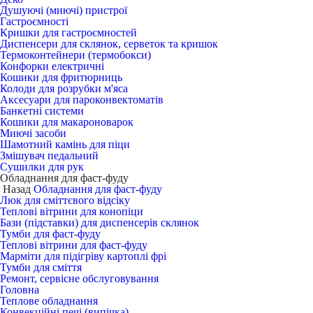
Душуючі (миючі) пристрої
Гастроємності
Кришки для гастроємностей
Диспенсери для склянок, серветок та кришок
Термоконтейнери (термобокси)
Конфорки електричні
Кошики для фритюрниць
Колоди для розрубки м'яса
Аксесуари для пароконвектоматів
Банкетні системи
Кошики для макароноварок
Миючі засоби
Шамотний камінь для піци
Змішувач педальний
Сушилки для рук
Обладнання для фаст-фуду
Назад
Обладнання для фаст-фуду
Люк для сміттєвого відсіку
Теплові вітрини для конопіци
Бази (підставки) для диспенсерів склянок
Тумби для фаст-фуду
Теплові вітрини для фаст-фуду
Марміти для підігріву картоплі фрі
Тумби для сміття
Ремонт, сервісне обслуговування
Головна
Теплове обладнання
Конвекційні печі (випічка)