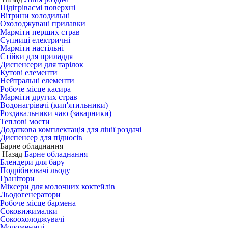
Підігріваємі поверхні
Вітрини холодильні
Охолоджувані прилавки
Марміти перших страв
Супниці електричні
Марміти настільні
Стійки для приладдя
Диспенсери для тарілок
Кутові елементи
Нейтральні елементи
Робоче місце касира
Марміти других страв
Водонагрівачі (кип'ятильники)
Роздавальники чаю (заварники)
Теплові мости
Додаткова комплектація для лінії роздачі
Диспенсер для підносів
Барне обладнання
Назад
Барне обладнання
Блендери для бару
Подрібнювачі льоду
Гранітори
Міксери для молочних коктейлів
Льодогенератори
Робоче місце бармена
Соковижималки
Сокоохолоджувачі
Морожениці