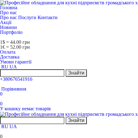
Головна
Про нас
Про нас
Послуги
Контакти
Акції
Новини
Портфоліо
1$ = 44.00 грн
1€ = 52.00 грн
Оплата
Доставка
Умови гарантії
RU
UA
Знайти
+380676541916
Порівняння
0
0
У кошику немає товарів
Знайти
RU
UA
0