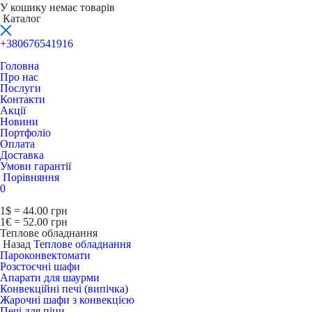
У кошику немає товарів
Каталог
+380676541916
Головна
Про нас
Послуги
Контакти
Акції
Новини
Портфоліо
Оплата
Доставка
Умови гарантії
Порівняння
0
1$ = 44.00 грн
1€ = 52.00 грн
Теплове обладнання
Назад
Теплове обладнання
Пароконвектомати
Розстоєчні шафи
Апарати для шаурми
Конвекційні печі (випічка)
Жарочні шафи з конвекцією
Печі для піци