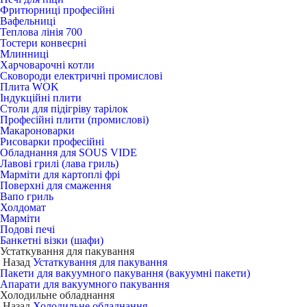
Фритюрниці професійні
Вафельниці
Теплова лінія 700
Тостери конвеєрні
Млинниці
Харчоварочні котли
Сковороди електричні промислові
Плита WOK
Індукційні плити
Столи для підігріву тарілок
Професійні плити (промислові)
Макароноварки
Рисоварки професійні
Обладнання для SOUS VIDE
Лавові грилі (лава гриль)
Марміти для картоплі фрі
Поверхні для смаження
Вапо гриль
Холдомат
Марміти
Подові печі
Банкетні візки (шафи)
Устаткування для пакування
Назад
Устаткування для пакування
Пакети для вакуумного пакування (вакуумні пакети)
Апарати для вакуумного пакування
Холодильне обладнання
Назад
Холодильне обладнання