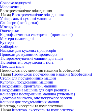
Сокоохолоджувачі
Морожениці
Електромеханічне обладнання
Назад
Електромеханічне обладнання
Універсальні кухонні машини
Слайсери (скиборізки)
М'ясорубки
Овочерізки
Картофелечистки електричні (промислові)
Міксери планетарні
Куттери
Хліборізки
Насадки для кухоних процесорів
Приводи до кухонних процесорів
Тісторозкочувальні машини для піци
Тістоділителі-округлювачі тіста
Прес для піци
Промислові посудомийні машини (професійні)
Назад
Промислові посудомийні машини (професійні)
Столи для посудомийних машин
Купольні посудомийні машини
Посудомийні фронтальні машини
Посудомийна машина для бару (келихи)
Конвеєрна посудомийна машина (тунельна)
Дозатори миючого, ополіскуючого засобів
Кошики для посудомийних машин
Інвентар, аксесуари та комплектуючі
Назад
Інвентар, аксесуари та комплектуючі