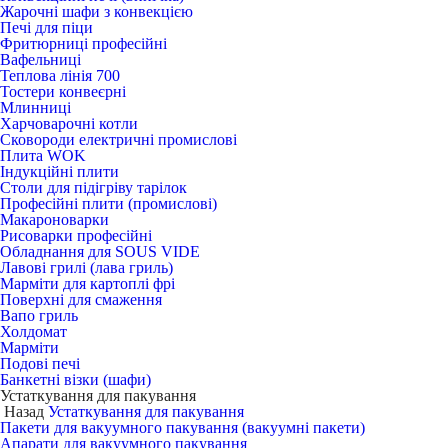
Жарочні шафи з конвекцією
Печі для піци
Фритюрниці професійні
Вафельниці
Теплова лінія 700
Тостери конвеєрні
Млинниці
Харчоварочні котли
Сковороди електричні промислові
Плита WOK
Індукційні плити
Столи для підігріву тарілок
Професійні плити (промислові)
Макароноварки
Рисоварки професійні
Обладнання для SOUS VIDE
Лавові грилі (лава гриль)
Марміти для картоплі фрі
Поверхні для смаження
Вапо гриль
Холдомат
Марміти
Подові печі
Банкетні візки (шафи)
Устаткування для пакування
Назад
Устаткування для пакування
Пакети для вакуумного пакування (вакуумні пакети)
Апарати для вакуумного пакування