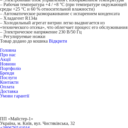
– Рабочая температура +4 / +8 °C (при температуре окружающей
среды +25 °C и 60 % относительной влажности)
– Автоматическое размораживание с испарением конденсата
– Хладагент R134a
– Холодильный агрегат витрин легко выдвигается из
«технического отсека», что облегчает процесс его обслуживания
– Электрическое напряжение 230 В/50 Гц
– Регулируемые ножки
Товар додано до кошика
Відкрити
Головна
Про нас
Акції
Новини
Портфоліо
Бренди
Послуги
Контакти
Оплата
Доставка
Умови гарантії
ПП «Майстер-1»
Українa, м. Київ, вул. Чистяківська, 32
+380676541916