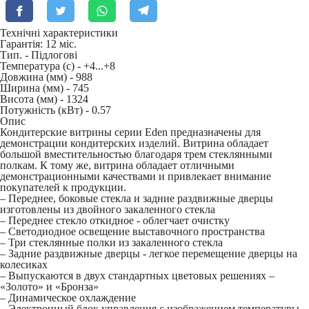
Технічні характеристики
Гарантія: 12 міс.
Тип. -
Підлогові
Температура (c) -
+4...+8
Довжина (мм) -
988
Ширина (мм) -
745
Висота (мм) -
1324
Потужність (кВт) -
0.57
Опис
Кондитерские витрины серии Eden предназначены для
демонстрации кондитерских изделий. Витрина обладает
большой вместительностью благодаря трем стеклянными
полкам. К тому же, витрина обладает отличными
демонстрационными качествами и привлекает внимание
покупателей к продукции.
– Переднее, боковые стекла и задние раздвижные дверцы
изготовлены из двойного закаленного стекла
– Переднее стекло откидное - облегчает очистку
– Светодиодное освещение выставочного пространства
– Три стеклянные полки из закаленного стекла
– Задние раздвижные дверцы - легкое перемещение дверцы на
колесиках
– Выпускаются в двух стандартных цветовых решениях –
«Золото» и «Бронза»
– Динамическое охлаждение
– Электронный блок управления с изображением температуры