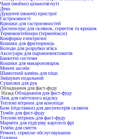
Чаші (мийки) цільнотягнуті
Деко
Душуючі (миючі) пристрої
Гастроємності
Кришки для гастроємностей
Диспенсери для склянок, серветок та кришок
Термоконтейнери (термобокси)
Конфорки електричні
Кошики для фритюрниць
Колоди для розрубки м'яса
Аксесуари для пароконвектоматів
Банкетні системи
Кошики для макароноварок
Миючі засоби
Шамотний камінь для піци
Змішувач педальний
Сушилки для рук
Обладнання для фаст-фуду
Назад
Обладнання для фаст-фуду
Люк для сміттєвого відсіку
Теплові вітрини для конопіци
Бази (підставки) для диспенсерів склянок
Тумби для фаст-фуду
Теплові вітрини для фаст-фуду
Марміти для підігріву картоплі фрі
Тумби для сміття
Ремонт, сервісне обслуговування
Головна