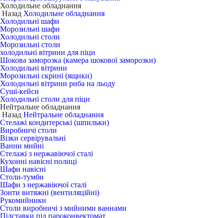
Холодильне обладнання
Назад
Холодильне обладнання
Холодильні шафи
Морозильні шафи
Холодильні столи
Морозильні столи
холодильні вітрини для піци
Шокова заморозка (камера шокової заморозки)
Холодильні вітрини
Морозильні скрині (ящики)
Холодильні вітрини риба на льоду
Суші-кейси
Холодильні столи для піци
Нейтральне обладнання
Назад
Нейтральне обладнання
Стелажі кондитерські (шпильки)
Виробничі столи
Візки сервірувальні
Ванни мийні
Стелажі з нержавіючої сталі
Кухонні навісні полиці
Шафи навісні
Столи-тумби
Шафи з нержавіючої сталі
Зонти витяжні (вентиляційні)
Рукомийники
Столи виробничі з мийними ваннами
Підставки під пароконвектомат