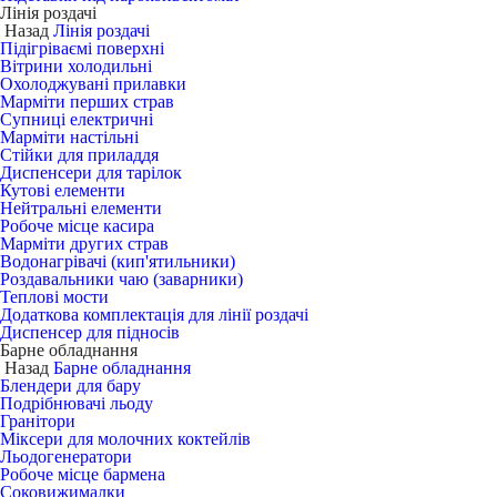
Лінія роздачі
Назад
Лінія роздачі
Підігріваємі поверхні
Вітрини холодильні
Охолоджувані прилавки
Марміти перших страв
Супниці електричні
Марміти настільні
Стійки для приладдя
Диспенсери для тарілок
Кутові елементи
Нейтральні елементи
Робоче місце касира
Марміти других страв
Водонагрівачі (кип'ятильники)
Роздавальники чаю (заварники)
Теплові мости
Додаткова комплектація для лінії роздачі
Диспенсер для підносів
Барне обладнання
Назад
Барне обладнання
Блендери для бару
Подрібнювачі льоду
Гранітори
Міксери для молочних коктейлів
Льодогенератори
Робоче місце бармена
Соковижималки