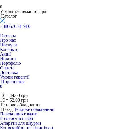
0
У кошику немає товарів
Каталог
+380676541916
Головна
Про нас
Послуги
Контакти
Акції
Новини
Портфоліо
Оплата
Доставка
Умови гарантії
Порівняння
0
1$ = 44.00 грн
1€ = 52.00 грн
Теплове обладнання
Назад
Теплове обладнання
Пароконвектомати
Розстоєчні шафи
Апарати для шаурми
Конвекційні печі (випічка)