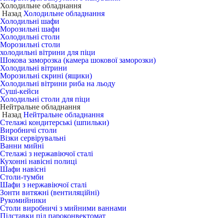
Холодильне обладнання
Назад
Холодильне обладнання
Холодильні шафи
Морозильні шафи
Холодильні столи
Морозильні столи
холодильні вітрини для піци
Шокова заморозка (камера шокової заморозки)
Холодильні вітрини
Морозильні скрині (ящики)
Холодильні вітрини риба на льоду
Суші-кейси
Холодильні столи для піци
Нейтральне обладнання
Назад
Нейтральне обладнання
Стелажі кондитерські (шпильки)
Виробничі столи
Візки сервірувальні
Ванни мийні
Стелажі з нержавіючої сталі
Кухонні навісні полиці
Шафи навісні
Столи-тумби
Шафи з нержавіючої сталі
Зонти витяжні (вентиляційні)
Рукомийники
Столи виробничі з мийними ваннами
Підставки під пароконвектомат