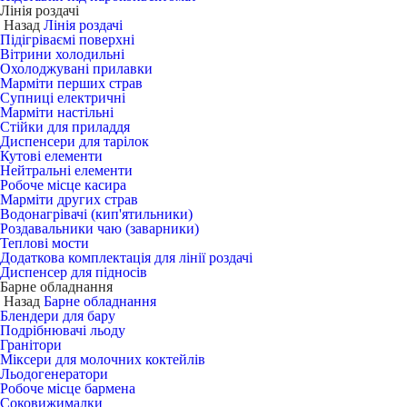
Лінія роздачі
Назад
Лінія роздачі
Підігріваємі поверхні
Вітрини холодильні
Охолоджувані прилавки
Марміти перших страв
Супниці електричні
Марміти настільні
Стійки для приладдя
Диспенсери для тарілок
Кутові елементи
Нейтральні елементи
Робоче місце касира
Марміти других страв
Водонагрівачі (кип'ятильники)
Роздавальники чаю (заварники)
Теплові мости
Додаткова комплектація для лінії роздачі
Диспенсер для підносів
Барне обладнання
Назад
Барне обладнання
Блендери для бару
Подрібнювачі льоду
Гранітори
Міксери для молочних коктейлів
Льодогенератори
Робоче місце бармена
Соковижималки