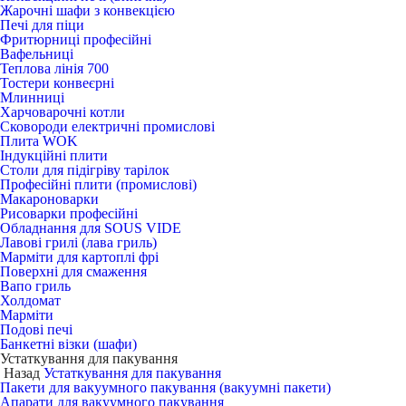
Жарочні шафи з конвекцією
Печі для піци
Фритюрниці професійні
Вафельниці
Теплова лінія 700
Тостери конвеєрні
Млинниці
Харчоварочні котли
Сковороди електричні промислові
Плита WOK
Індукційні плити
Столи для підігріву тарілок
Професійні плити (промислові)
Макароноварки
Рисоварки професійні
Обладнання для SOUS VIDE
Лавові грилі (лава гриль)
Марміти для картоплі фрі
Поверхні для смаження
Вапо гриль
Холдомат
Марміти
Подові печі
Банкетні візки (шафи)
Устаткування для пакування
Назад
Устаткування для пакування
Пакети для вакуумного пакування (вакуумні пакети)
Апарати для вакуумного пакування