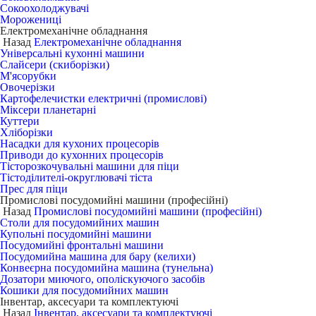
Сокоохолоджувачі
Морожениці
Електромеханічне обладнання
Назад
Електромеханічне обладнання
Універсальні кухонні машини
Слайсери (скиборізки)
М'ясорубки
Овочерізки
Картофелечистки електричні (промислові)
Міксери планетарні
Куттери
Хліборізки
Насадки для кухоних процесорів
Приводи до кухонних процесорів
Тісторозкочувальні машини для піци
Тістоділителі-округлювачі тіста
Прес для піци
Промислові посудомийні машини (професійні)
Назад
Промислові посудомийні машини (професійні)
Столи для посудомийних машин
Купольні посудомийні машини
Посудомийні фронтальні машини
Посудомийна машина для бару (келихи)
Конвеєрна посудомийна машина (тунельна)
Дозатори миючого, ополіскуючого засобів
Кошики для посудомийних машин
Інвентар, аксесуари та комплектуючі
Назад
Інвентар, аксесуари та комплектуючі