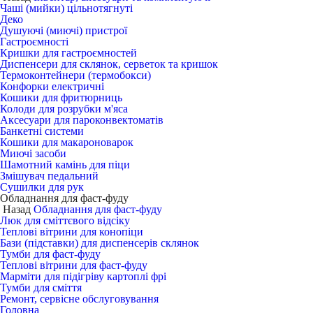
Чаші (мийки) цільнотягнуті
Деко
Душуючі (миючі) пристрої
Гастроємності
Кришки для гастроємностей
Диспенсери для склянок, серветок та кришок
Термоконтейнери (термобокси)
Конфорки електричні
Кошики для фритюрниць
Колоди для розрубки м'яса
Аксесуари для пароконвектоматів
Банкетні системи
Кошики для макароноварок
Миючі засоби
Шамотний камінь для піци
Змішувач педальний
Сушилки для рук
Обладнання для фаст-фуду
Назад
Обладнання для фаст-фуду
Люк для сміттєвого відсіку
Теплові вітрини для конопіци
Бази (підставки) для диспенсерів склянок
Тумби для фаст-фуду
Теплові вітрини для фаст-фуду
Марміти для підігріву картоплі фрі
Тумби для сміття
Ремонт, сервісне обслуговування
Головна