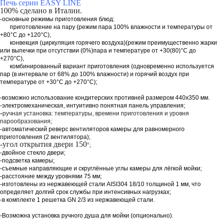
Печь серии EASY LINE
100% сделано в Италии.
-основные режимы приготовления блюд:
приготовление на пару (режим пара 100% влажности и температуры от
+80°С до +120°С),
конвекция (циркуляция горячего воздуха)(режим преимущественно жарки
или выпечки при отсутствии (0%)пара и температуре от +30(80)°С до
+270°C),
комбинированный вариант приготовления (одновременно используется
пар (в интервале от 68% до 100% влажности) и горячий воздух при
температуре от +30°С до +270°C);
-возможно использование кондитерских противней размером 440х350 мм.
-электромеханическая
, интуитивно понятная панель управления
;
-
ручная установка: температуры, времени приготовления и уровня
парообразования;
-автоматический реверс вентиляторов камеры для равномерного
приготовления (2 вентилятора);
-угол открытия двери 150
°;
-двойное стекло двери;
-подсветка камеры;
-съемные направляющие и скруглённые углы камеры для лёгкой мойки;
-расстояние между уровнями 75 мм;
-изготовлены из нержавеющей стали AISI304 18/10 толщиной 1 мм, что
определяет долгий срок службы при интенсивных нагрузках;
-в комплекте 1 решетка GN 2/3 из нержавеющей стали.
-Возможна установка ручного душа для мойки (опционально).