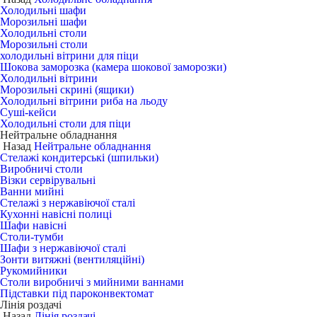
Холодильні шафи
Морозильні шафи
Холодильні столи
Морозильні столи
холодильні вітрини для піци
Шокова заморозка (камера шокової заморозки)
Холодильні вітрини
Морозильні скрині (ящики)
Холодильні вітрини риба на льоду
Суші-кейси
Холодильні столи для піци
Нейтральне обладнання
Назад
Нейтральне обладнання
Стелажі кондитерські (шпильки)
Виробничі столи
Візки сервірувальні
Ванни мийні
Стелажі з нержавіючої сталі
Кухонні навісні полиці
Шафи навісні
Столи-тумби
Шафи з нержавіючої сталі
Зонти витяжні (вентиляційні)
Рукомийники
Столи виробничі з мийними ваннами
Підставки під пароконвектомат
Лінія роздачі
Назад
Лінія роздачі