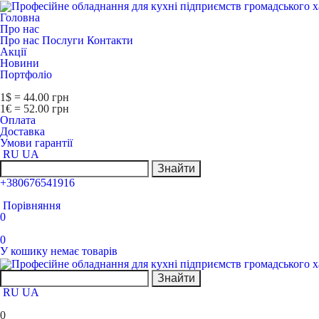
Головна
Про нас
Про нас
Послуги
Контакти
Акції
Новини
Портфоліо
1$ = 44.00 грн
1€ = 52.00 грн
Оплата
Доставка
Умови гарантії
RU
UA
Знайти
+380676541916
Порівняння
0
0
У кошику немає товарів
Знайти
RU
UA
0