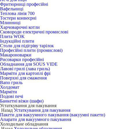
Фритюрниці професійні
Вафельниці
Теплова лінія 700
Тостери конвеєрні
Млинниці
Харчоварочні котли
Сковороди електричні промислові
Плита WOK
Індукційні плити
Столи для підігріву тарілок
Професійні плити (промислові)
Макароноварки
Рисоварки професійні
Обладнання для SOUS VIDE
Лавові грилі (лава гриль)
Марміти для картоплі фрі
Поверхні для смаження
Вапо гриль
Холдомат
Марміти
Подові печі
Банкетні візки (шафи)
Устаткування для пакування
Назад
Устаткування для пакування
Пакети для вакуумного пакування (вакуумні пакети)
Апарати для вакуумного пакування
Холодильне обладнання
Назад
Холодильне обладнання