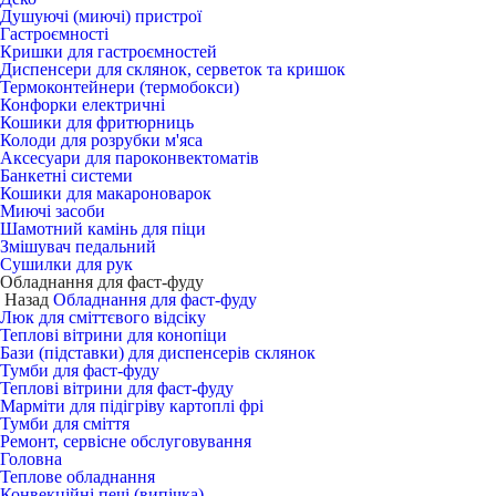
Душуючі (миючі) пристрої
Гастроємності
Кришки для гастроємностей
Диспенсери для склянок, серветок та кришок
Термоконтейнери (термобокси)
Конфорки електричні
Кошики для фритюрниць
Колоди для розрубки м'яса
Аксесуари для пароконвектоматів
Банкетні системи
Кошики для макароноварок
Миючі засоби
Шамотний камінь для піци
Змішувач педальний
Сушилки для рук
Обладнання для фаст-фуду
Назад
Обладнання для фаст-фуду
Люк для сміттєвого відсіку
Теплові вітрини для конопіци
Бази (підставки) для диспенсерів склянок
Тумби для фаст-фуду
Теплові вітрини для фаст-фуду
Марміти для підігріву картоплі фрі
Тумби для сміття
Ремонт, сервісне обслуговування
Головна
Теплове обладнання
Конвекційні печі (випічка)