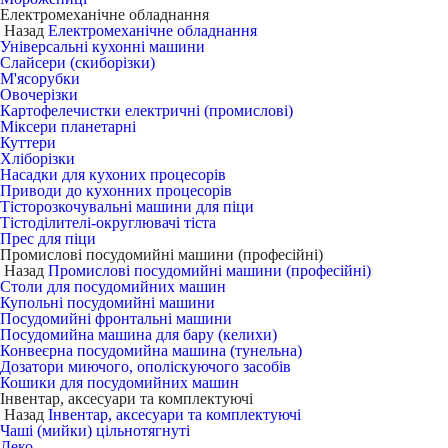
Електромеханічне обладнання
Назад
Електромеханічне обладнання
Універсальні кухонні машини
Слайсери (скиборізки)
М'ясорубки
Овочерізки
Картофелечистки електричні (промислові)
Міксери планетарні
Куттери
Хліборізки
Насадки для кухоних процесорів
Приводи до кухонних процесорів
Тісторозкочувальні машини для піци
Тістоділителі-округлювачі тіста
Прес для піци
Промислові посудомийні машини (професійні)
Назад
Промислові посудомийні машини (професійні)
Столи для посудомийних машин
Купольні посудомийні машини
Посудомийні фронтальні машини
Посудомийна машина для бару (келихи)
Конвеєрна посудомийна машина (тунельна)
Дозатори миючого, ополіскуючого засобів
Кошики для посудомийних машин
Інвентар, аксесуари та комплектуючі
Назад
Інвентар, аксесуари та комплектуючі
Чаші (мийки) цільнотягнуті
Деко