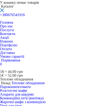
У кошику немає товарів
Каталог
+380676541916
Головна
Про нас
Послуги
Контакти
Акції
Новини
Портфоліо
Оплата
Доставка
Умови гарантії
Порівняння
0
1$ = 44.00 грн
1€ = 52.00 грн
Теплове обладнання
Назад
Теплове обладнання
Пароконвектомати
Розстоєчні шафи
Апарати для шаурми
Конвекційні печі (випічка)
Жарочні шафи з конвекцією
Печі для піци