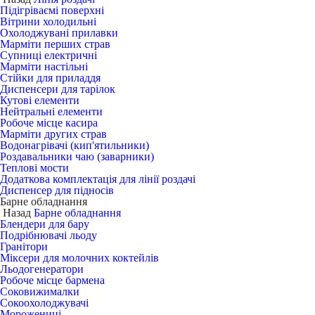
Підігріваємі поверхні
Вітрини холодильні
Охолоджувані прилавки
Марміти перших страв
Супниці електричні
Марміти настільні
Стійки для приладдя
Диспенсери для тарілок
Кутові елементи
Нейтральні елементи
Робоче місце касира
Марміти других страв
Водонагрівачі (кип'ятильники)
Роздавальники чаю (заварники)
Теплові мости
Додаткова комплектація для лінії роздачі
Диспенсер для підносів
Барне обладнання
Назад
Барне обладнання
Блендери для бару
Подрібнювачі льоду
Гранітори
Міксери для молочних коктейлів
Льодогенератори
Робоче місце бармена
Соковижималки
Сокоохолоджувачі
Морожениці