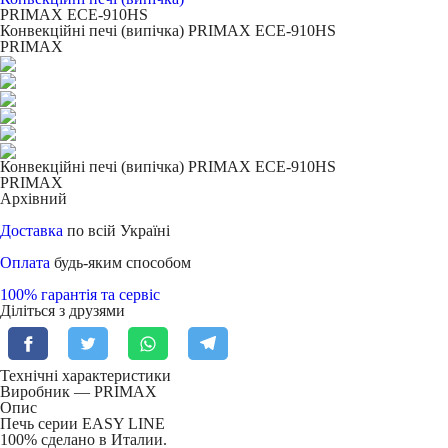
PRIMAX ECE-910HS
Конвекційні печі (випічка) PRIMAX ECE-910HS
PRIMAX
Конвекційні печі (випічка) PRIMAX ECE-910HS
PRIMAX
Архівний
Доставка
по всій Україні
Оплата
будь-яким способом
100% гарантія та сервіс
Діліться з друзями
Технічні характеристики
Виробник — PRIMAX
Опис
Печь серии EASY LINE
100% сделано в Италии.