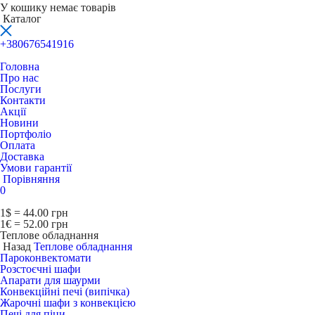
У кошику немає товарів
Каталог
+380676541916
Головна
Про нас
Послуги
Контакти
Акції
Новини
Портфоліо
Оплата
Доставка
Умови гарантії
Порівняння
0
1$ = 44.00 грн
1€ = 52.00 грн
Теплове обладнання
Назад
Теплове обладнання
Пароконвектомати
Розстоєчні шафи
Апарати для шаурми
Конвекційні печі (випічка)
Жарочні шафи з конвекцією
Печі для піци