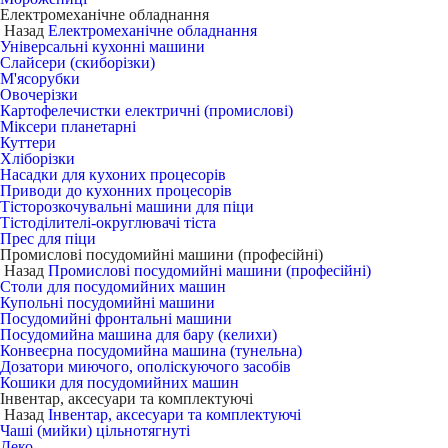
Електромеханічне обладнання
Назад
Електромеханічне обладнання
Універсальні кухонні машини
Слайсери (скиборізки)
М'ясорубки
Овочерізки
Картофелечистки електричні (промислові)
Міксери планетарні
Куттери
Хліборізки
Насадки для кухоних процесорів
Приводи до кухонних процесорів
Тісторозкочувальні машини для піци
Тістоділителі-округлювачі тіста
Прес для піци
Промислові посудомийні машини (професійні)
Назад
Промислові посудомийні машини (професійні)
Столи для посудомийних машин
Купольні посудомийні машини
Посудомийні фронтальні машини
Посудомийна машина для бару (келихи)
Конвеєрна посудомийна машина (тунельна)
Дозатори миючого, ополіскуючого засобів
Кошики для посудомийних машин
Інвентар, аксесуари та комплектуючі
Назад
Інвентар, аксесуари та комплектуючі
Чаші (мийки) цільнотягнуті
Деко