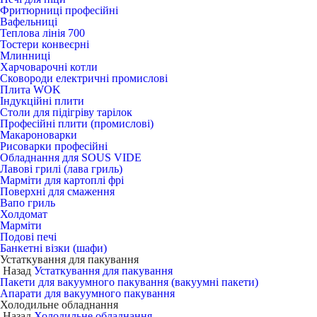
Фритюрниці професійні
Вафельниці
Теплова лінія 700
Тостери конвеєрні
Млинниці
Харчоварочні котли
Сковороди електричні промислові
Плита WOK
Індукційні плити
Столи для підігріву тарілок
Професійні плити (промислові)
Макароноварки
Рисоварки професійні
Обладнання для SOUS VIDE
Лавові грилі (лава гриль)
Марміти для картоплі фрі
Поверхні для смаження
Вапо гриль
Холдомат
Марміти
Подові печі
Банкетні візки (шафи)
Устаткування для пакування
Назад
Устаткування для пакування
Пакети для вакуумного пакування (вакуумні пакети)
Апарати для вакуумного пакування
Холодильне обладнання
Назад
Холодильне обладнання