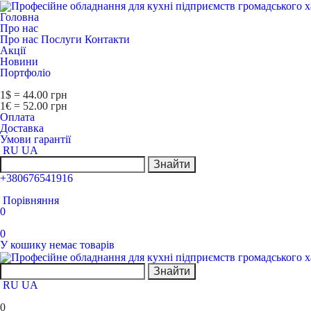
Головна
Про нас
Про нас
Послуги
Контакти
Акції
Новини
Портфоліо
1$ = 44.00 грн
1€ = 52.00 грн
Оплата
Доставка
Умови гарантії
RU
UA
Знайти
+380676541916
Порівняння
0
0
У кошику немає товарів
Знайти
RU
UA
0