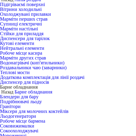
Підігріваємі поверхні
Вітрини холодильні
Охолоджувані прилавки
Марміти перших страв
Супниці електричні
Марміти настільні
Стійки для приладдя
Диспенсери для тарілок
Кутові елементи
Нейтральні елементи
Робоче місце касира
Марміти других страв
Водонагрівачі (кип'ятильники)
Роздавальники чаю (заварники)
Теплові мости
Додаткова комплектація для лінії роздачі
Диспенсер для підносів
Барне обладнання
Назад
Барне обладнання
Блендери для бару
Подрібнювачі льоду
Гранітори
Міксери для молочних коктейлів
Льодогенератори
Робоче місце бармена
Соковижималки
Сокоохолоджувачі
Морожениці