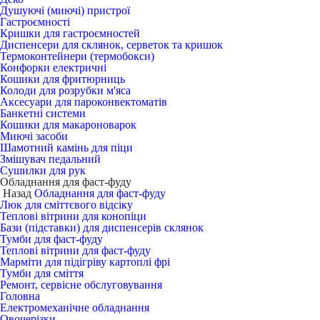
Душуючі (миючі) пристрої
Гастроємності
Кришки для гастроємностей
Диспенсери для склянок, серветок та кришок
Термоконтейнери (термобокси)
Конфорки електричні
Кошики для фритюрниць
Колоди для розрубки м'яса
Аксесуари для пароконвектоматів
Банкетні системи
Кошики для макароноварок
Миючі засоби
Шамотний камінь для піци
Змішувач педальний
Сушилки для рук
Обладнання для фаст-фуду
Назад
Обладнання для фаст-фуду
Люк для сміттєвого відсіку
Теплові вітрини для конопіци
Бази (підставки) для диспенсерів склянок
Тумби для фаст-фуду
Теплові вітрини для фаст-фуду
Марміти для підігріву картоплі фрі
Тумби для сміття
Ремонт, сервісне обслуговування
Головна
Електромеханічне обладнання
Овочерізки