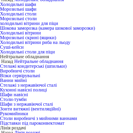
Холодильні шафи
Морозильні шафи
Холодильні столи
Морозильні столи
холодильні вітрини для піци
Шокова заморозка (камера шокової заморозки)
Холодильні вітрини
Морозильні скрині (ящики)
Холодильні вітрини риба на льоду
Суші-кейси
Холодильні столи для піци
Нейтральне обладнання
Назад
Нейтральне обладнання
Стелажі кондитерські (шпильки)
Виробничі столи
Візки сервірувальні
Ванни мийні
Стелажі з нержавіючої сталі
Кухонні навісні полиці
Шафи навісні
Столи-тумби
Шафи з нержавіючої сталі
Зонти витяжні (вентиляційні)
Рукомийники
Столи виробничі з мийними ваннами
Підставки під пароконвектомат
Лінія роздачі
Назад
Лінія роздачі