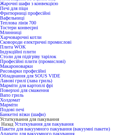
Жарочні шафи з конвекцією
Печі для піци
Фритюрниці професійні
Вафельниці
Теплова лінія 700
Тостери конвеєрні
Млинниці
Харчоварочні котли
Сковороди електричні промислові
Плита WOK
Індукційні плити
Столи для підігріву тарілок
Професійні плити (промислові)
Макароноварки
Рисоварки професійні
Обладнання для SOUS VIDE
Лавові грилі (лава гриль)
Марміти для картоплі фрі
Поверхні для смаження
Вапо гриль
Холдомат
Марміти
Подові печі
Банкетні візки (шафи)
Устаткування для пакування
Назад
Устаткування для пакування
Пакети для вакуумного пакування (вакуумні пакети)
Апарати для вакуумного пакування