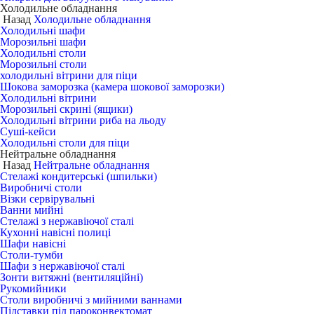
Холодильне обладнання
Назад
Холодильне обладнання
Холодильні шафи
Морозильні шафи
Холодильні столи
Морозильні столи
холодильні вітрини для піци
Шокова заморозка (камера шокової заморозки)
Холодильні вітрини
Морозильні скрині (ящики)
Холодильні вітрини риба на льоду
Суші-кейси
Холодильні столи для піци
Нейтральне обладнання
Назад
Нейтральне обладнання
Стелажі кондитерські (шпильки)
Виробничі столи
Візки сервірувальні
Ванни мийні
Стелажі з нержавіючої сталі
Кухонні навісні полиці
Шафи навісні
Столи-тумби
Шафи з нержавіючої сталі
Зонти витяжні (вентиляційні)
Рукомийники
Столи виробничі з мийними ваннами
Підставки під пароконвектомат