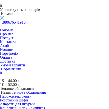
0
У кошику немає товарів
Каталог
+380676541916
Головна
Про нас
Послуги
Контакти
Акції
Новини
Портфоліо
Оплата
Доставка
Умови гарантії
Порівняння
0
1$ = 44.00 грн
1€ = 52.00 грн
Теплове обладнання
Назад
Теплове обладнання
Пароконвектомати
Розстоєчні шафи
Апарати для шаурми
Конвекційні печі (випічка)