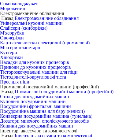
Сокоохолоджувачі
Морожениці
Електромеханічне обладнання
Назад
Електромеханічне обладнання
Універсальні кухонні машини
Слайсери (скиборізки)
М'ясорубки
Овочерізки
Картофелечистки електричні (промислові)
Міксери планетарні
Куттери
Хліборізки
Насадки для кухоних процесорів
Приводи до кухонних процесорів
Тісторозкочувальні машини для піци
Тістоділителі-округлювачі тіста
Прес для піци
Промислові посудомийні машини (професійні)
Назад
Промислові посудомийні машини (професійні)
Столи для посудомийних машин
Купольні посудомийні машини
Посудомийні фронтальні машини
Посудомийна машина для бару (келихи)
Конвеєрна посудомийна машина (тунельна)
Дозатори миючого, ополіскуючого засобів
Кошики для посудомийних машин
Інвентар, аксесуари та комплектуючі
Назад
Інвентар, аксесуари та комплектуючі