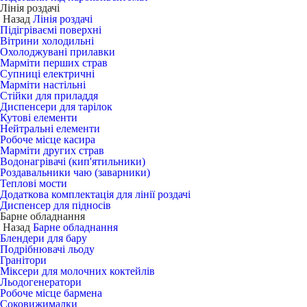
Лінія роздачі
Назад
Лінія роздачі
Підігріваємі поверхні
Вітрини холодильні
Охолоджувані прилавки
Марміти перших страв
Супниці електричні
Марміти настільні
Стійки для приладдя
Диспенсери для тарілок
Кутові елементи
Нейтральні елементи
Робоче місце касира
Марміти других страв
Водонагрівачі (кип'ятильники)
Роздавальники чаю (заварники)
Теплові мости
Додаткова комплектація для лінії роздачі
Диспенсер для підносів
Барне обладнання
Назад
Барне обладнання
Блендери для бару
Подрібнювачі льоду
Гранітори
Міксери для молочних коктейлів
Льодогенератори
Робоче місце бармена
Соковижималки