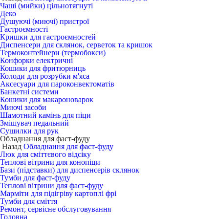
Чаші (мийки) цільнотягнуті
Деко
Душуючі (миючі) пристрої
Гастроємності
Кришки для гастроємностей
Диспенсери для склянок, серветок та кришок
Термоконтейнери (термобокси)
Конфорки електричні
Кошики для фритюрниць
Колоди для розрубки м'яса
Аксесуари для пароконвектоматів
Банкетні системи
Кошики для макароноварок
Миючі засоби
Шамотний камінь для піци
Змішувач педальний
Сушилки для рук
Обладнання для фаст-фуду
Назад
Обладнання для фаст-фуду
Люк для сміттєвого відсіку
Теплові вітрини для конопіци
Бази (підставки) для диспенсерів склянок
Тумби для фаст-фуду
Теплові вітрини для фаст-фуду
Марміти для підігріву картоплі фрі
Тумби для сміття
Ремонт, сервісне обслуговування
Головна