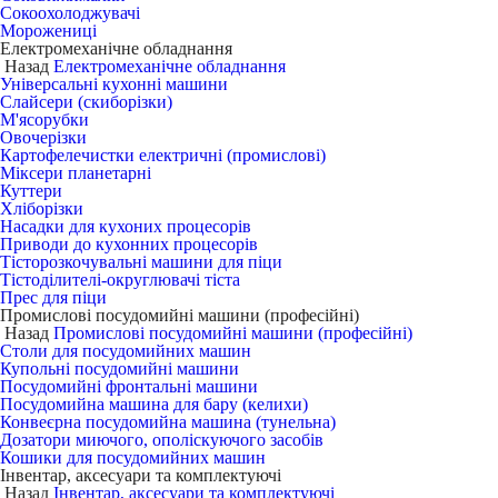
Сокоохолоджувачі
Морожениці
Електромеханічне обладнання
Назад
Електромеханічне обладнання
Універсальні кухонні машини
Слайсери (скиборізки)
М'ясорубки
Овочерізки
Картофелечистки електричні (промислові)
Міксери планетарні
Куттери
Хліборізки
Насадки для кухоних процесорів
Приводи до кухонних процесорів
Тісторозкочувальні машини для піци
Тістоділителі-округлювачі тіста
Прес для піци
Промислові посудомийні машини (професійні)
Назад
Промислові посудомийні машини (професійні)
Столи для посудомийних машин
Купольні посудомийні машини
Посудомийні фронтальні машини
Посудомийна машина для бару (келихи)
Конвеєрна посудомийна машина (тунельна)
Дозатори миючого, ополіскуючого засобів
Кошики для посудомийних машин
Інвентар, аксесуари та комплектуючі
Назад
Інвентар, аксесуари та комплектуючі