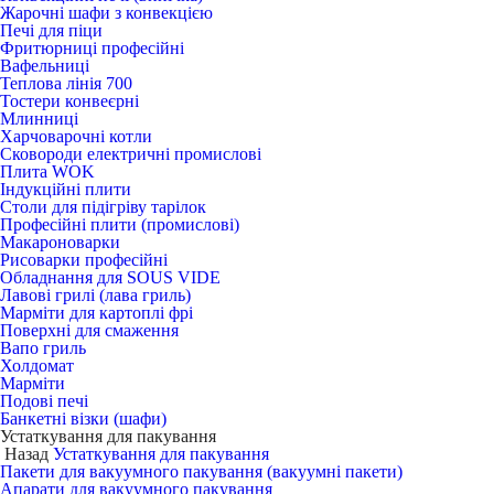
Жарочні шафи з конвекцією
Печі для піци
Фритюрниці професійні
Вафельниці
Теплова лінія 700
Тостери конвеєрні
Млинниці
Харчоварочні котли
Сковороди електричні промислові
Плита WOK
Індукційні плити
Столи для підігріву тарілок
Професійні плити (промислові)
Макароноварки
Рисоварки професійні
Обладнання для SOUS VIDE
Лавові грилі (лава гриль)
Марміти для картоплі фрі
Поверхні для смаження
Вапо гриль
Холдомат
Марміти
Подові печі
Банкетні візки (шафи)
Устаткування для пакування
Назад
Устаткування для пакування
Пакети для вакуумного пакування (вакуумні пакети)
Апарати для вакуумного пакування