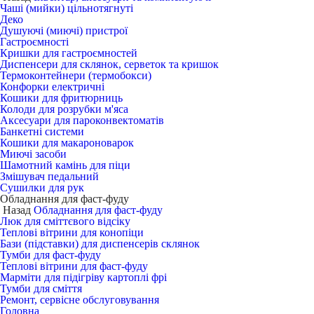
Чаші (мийки) цільнотягнуті
Деко
Душуючі (миючі) пристрої
Гастроємності
Кришки для гастроємностей
Диспенсери для склянок, серветок та кришок
Термоконтейнери (термобокси)
Конфорки електричні
Кошики для фритюрниць
Колоди для розрубки м'яса
Аксесуари для пароконвектоматів
Банкетні системи
Кошики для макароноварок
Миючі засоби
Шамотний камінь для піци
Змішувач педальний
Сушилки для рук
Обладнання для фаст-фуду
Назад
Обладнання для фаст-фуду
Люк для сміттєвого відсіку
Теплові вітрини для конопіци
Бази (підставки) для диспенсерів склянок
Тумби для фаст-фуду
Теплові вітрини для фаст-фуду
Марміти для підігріву картоплі фрі
Тумби для сміття
Ремонт, сервісне обслуговування
Головна