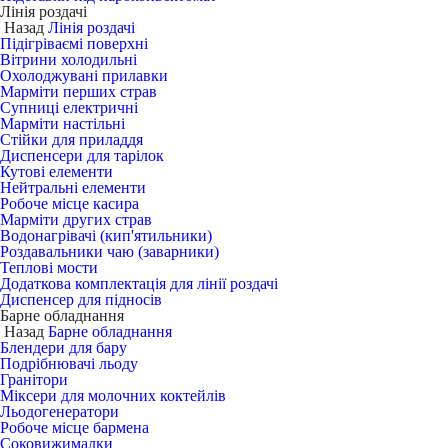
Лінія роздачі
Назад
Лінія роздачі
Підігріваємі поверхні
Вітрини холодильні
Охолоджувані прилавки
Марміти перших страв
Супниці електричні
Марміти настільні
Стійки для приладдя
Диспенсери для тарілок
Кутові елементи
Нейтральні елементи
Робоче місце касира
Марміти других страв
Водонагрівачі (кип'ятильники)
Роздавальники чаю (заварники)
Теплові мости
Додаткова комплектація для лінії роздачі
Диспенсер для підносів
Барне обладнання
Назад
Барне обладнання
Блендери для бару
Подрібнювачі льоду
Гранітори
Міксери для молочних коктейлів
Льодогенератори
Робоче місце бармена
Соковижималки