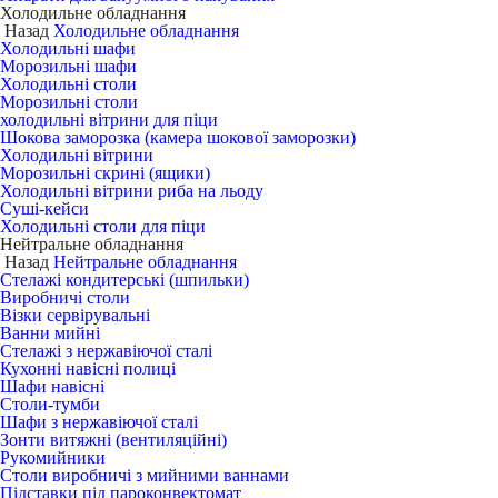
Холодильне обладнання
Назад
Холодильне обладнання
Холодильні шафи
Морозильні шафи
Холодильні столи
Морозильні столи
холодильні вітрини для піци
Шокова заморозка (камера шокової заморозки)
Холодильні вітрини
Морозильні скрині (ящики)
Холодильні вітрини риба на льоду
Суші-кейси
Холодильні столи для піци
Нейтральне обладнання
Назад
Нейтральне обладнання
Стелажі кондитерські (шпильки)
Виробничі столи
Візки сервірувальні
Ванни мийні
Стелажі з нержавіючої сталі
Кухонні навісні полиці
Шафи навісні
Столи-тумби
Шафи з нержавіючої сталі
Зонти витяжні (вентиляційні)
Рукомийники
Столи виробничі з мийними ваннами
Підставки під пароконвектомат