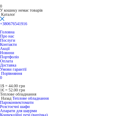
0
У кошику немає товарів
Каталог
+380676541916
Головна
Про нас
Послуги
Контакти
Акції
Новини
Портфоліо
Оплата
Доставка
Умови гарантії
Порівняння
0
1$ = 44.00 грн
1€ = 52.00 грн
Теплове обладнання
Назад
Теплове обладнання
Пароконвектомати
Розстоєчні шафи
Апарати для шаурми
Конвекційні печі (випічка)