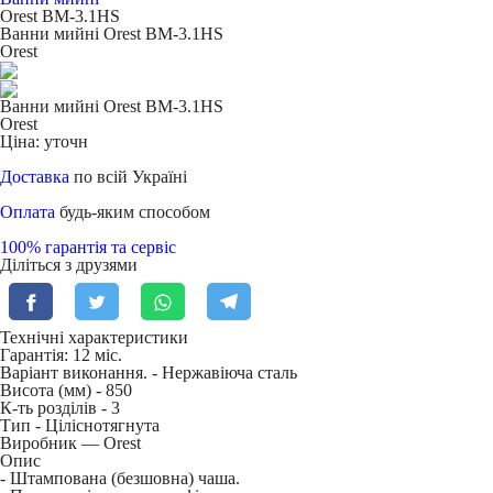
Orest BM-3.1HS
Ванни мийні Orest BM-3.1HS
Orest
Ванни мийні Orest BM-3.1HS
Orest
Ціна: уточн
Доставка
по всій Україні
Оплата
будь-яким способом
100% гарантія та сервіс
Діліться з друзями
Технічні характеристики
Гарантія: 12 міс.
Варіант виконання. -
Нержавіюча сталь
Висота (мм) -
850
К-ть розділів -
3
Тип -
Ціліснотягнута
Виробник — Orest
Опис
- Штампована (безшовна) чаша.