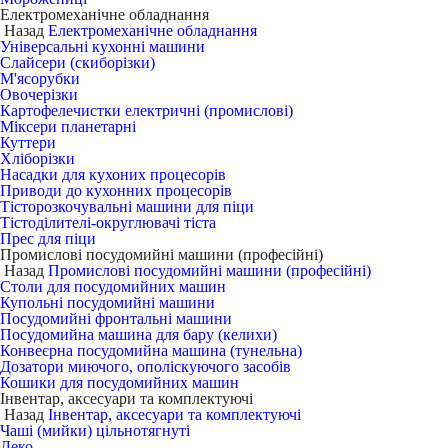
Електромеханічне обладнання
Назад
Електромеханічне обладнання
Універсальні кухонні машини
Слайсери (скиборізки)
М'ясорубки
Овочерізки
Картофелечистки електричні (промислові)
Міксери планетарні
Куттери
Хліборізки
Насадки для кухоних процесорів
Приводи до кухонних процесорів
Тісторозкочувальні машини для піци
Тістоділителі-округлювачі тіста
Прес для піци
Промислові посудомийні машини (професійні)
Назад
Промислові посудомийні машини (професійні)
Столи для посудомийних машин
Купольні посудомийні машини
Посудомийні фронтальні машини
Посудомийна машина для бару (келихи)
Конвеєрна посудомийна машина (тунельна)
Дозатори миючого, ополіскуючого засобів
Кошики для посудомийних машин
Інвентар, аксесуари та комплектуючі
Назад
Інвентар, аксесуари та комплектуючі
Чаші (мийки) цільнотягнуті
Деко