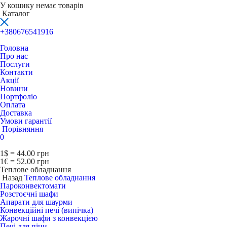
У кошику немає товарів
Каталог
+380676541916
Головна
Про нас
Послуги
Контакти
Акції
Новини
Портфоліо
Оплата
Доставка
Умови гарантії
Порівняння
0
1$ = 44.00 грн
1€ = 52.00 грн
Теплове обладнання
Назад
Теплове обладнання
Пароконвектомати
Розстоєчні шафи
Апарати для шаурми
Конвекційні печі (випічка)
Жарочні шафи з конвекцією
Печі для піци