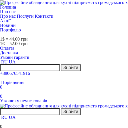
Головна
Про нас
Про нас
Послуги
Контакти
Акції
Новини
Портфоліо
1$ = 44.00 грн
1€ = 52.00 грн
Оплата
Доставка
Умови гарантії
RU
UA
Знайти
+380676541916
Порівняння
0
0
У кошику немає товарів
Знайти
RU
UA
0