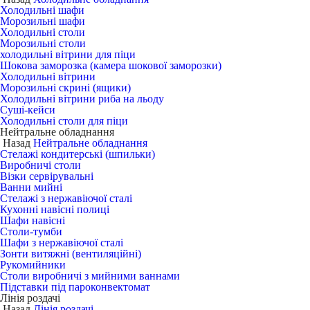
Холодильні шафи
Морозильні шафи
Холодильні столи
Морозильні столи
холодильні вітрини для піци
Шокова заморозка (камера шокової заморозки)
Холодильні вітрини
Морозильні скрині (ящики)
Холодильні вітрини риба на льоду
Суші-кейси
Холодильні столи для піци
Нейтральне обладнання
Назад
Нейтральне обладнання
Стелажі кондитерські (шпильки)
Виробничі столи
Візки сервірувальні
Ванни мийні
Стелажі з нержавіючої сталі
Кухонні навісні полиці
Шафи навісні
Столи-тумби
Шафи з нержавіючої сталі
Зонти витяжні (вентиляційні)
Рукомийники
Столи виробничі з мийними ваннами
Підставки під пароконвектомат
Лінія роздачі
Назад
Лінія роздачі