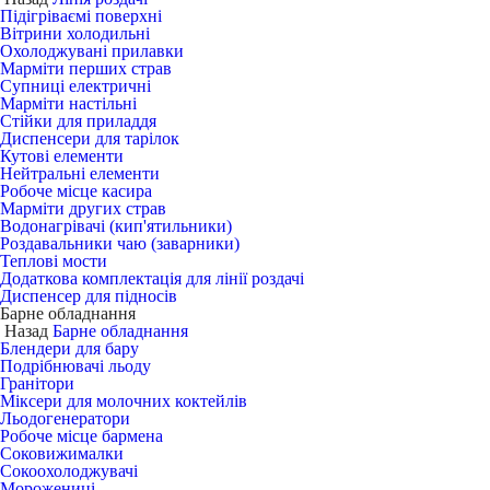
Підігріваємі поверхні
Вітрини холодильні
Охолоджувані прилавки
Марміти перших страв
Супниці електричні
Марміти настільні
Стійки для приладдя
Диспенсери для тарілок
Кутові елементи
Нейтральні елементи
Робоче місце касира
Марміти других страв
Водонагрівачі (кип'ятильники)
Роздавальники чаю (заварники)
Теплові мости
Додаткова комплектація для лінії роздачі
Диспенсер для підносів
Барне обладнання
Назад
Барне обладнання
Блендери для бару
Подрібнювачі льоду
Гранітори
Міксери для молочних коктейлів
Льодогенератори
Робоче місце бармена
Соковижималки
Сокоохолоджувачі
Морожениці