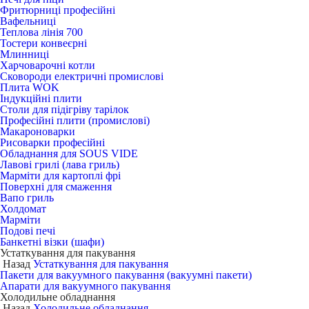
Фритюрниці професійні
Вафельниці
Теплова лінія 700
Тостери конвеєрні
Млинниці
Харчоварочні котли
Сковороди електричні промислові
Плита WOK
Індукційні плити
Столи для підігріву тарілок
Професійні плити (промислові)
Макароноварки
Рисоварки професійні
Обладнання для SOUS VIDE
Лавові грилі (лава гриль)
Марміти для картоплі фрі
Поверхні для смаження
Вапо гриль
Холдомат
Марміти
Подові печі
Банкетні візки (шафи)
Устаткування для пакування
Назад
Устаткування для пакування
Пакети для вакуумного пакування (вакуумні пакети)
Апарати для вакуумного пакування
Холодильне обладнання
Назад
Холодильне обладнання