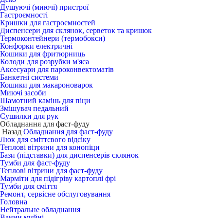
Душуючі (миючі) пристрої
Гастроємності
Кришки для гастроємностей
Диспенсери для склянок, серветок та кришок
Термоконтейнери (термобокси)
Конфорки електричні
Кошики для фритюрниць
Колоди для розрубки м'яса
Аксесуари для пароконвектоматів
Банкетні системи
Кошики для макароноварок
Миючі засоби
Шамотний камінь для піци
Змішувач педальний
Сушилки для рук
Обладнання для фаст-фуду
Назад
Обладнання для фаст-фуду
Люк для сміттєвого відсіку
Теплові вітрини для конопіци
Бази (підставки) для диспенсерів склянок
Тумби для фаст-фуду
Теплові вітрини для фаст-фуду
Марміти для підігріву картоплі фрі
Тумби для сміття
Ремонт, сервісне обслуговування
Головна
Нейтральне обладнання
Ванни мийні