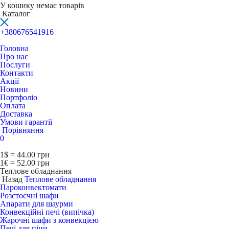
У кошику немає товарів
Каталог
+380676541916
Головна
Про нас
Послуги
Контакти
Акції
Новини
Портфоліо
Оплата
Доставка
Умови гарантії
Порівняння
0
1$ = 44.00 грн
1€ = 52.00 грн
Теплове обладнання
Назад
Теплове обладнання
Пароконвектомати
Розстоєчні шафи
Апарати для шаурми
Конвекційні печі (випічка)
Жарочні шафи з конвекцією
Печі для піци