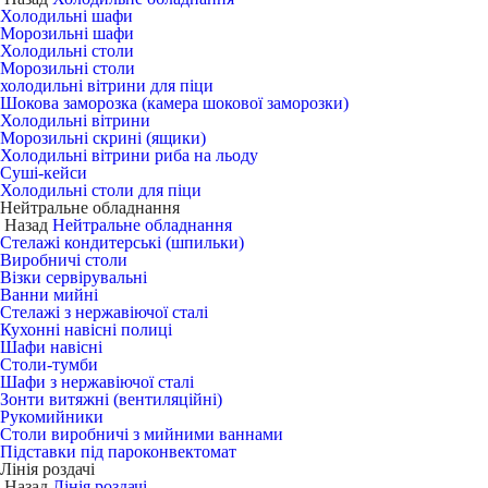
Холодильні шафи
Морозильні шафи
Холодильні столи
Морозильні столи
холодильні вітрини для піци
Шокова заморозка (камера шокової заморозки)
Холодильні вітрини
Морозильні скрині (ящики)
Холодильні вітрини риба на льоду
Суші-кейси
Холодильні столи для піци
Нейтральне обладнання
Назад
Нейтральне обладнання
Стелажі кондитерські (шпильки)
Виробничі столи
Візки сервірувальні
Ванни мийні
Стелажі з нержавіючої сталі
Кухонні навісні полиці
Шафи навісні
Столи-тумби
Шафи з нержавіючої сталі
Зонти витяжні (вентиляційні)
Рукомийники
Столи виробничі з мийними ваннами
Підставки під пароконвектомат
Лінія роздачі
Назад
Лінія роздачі