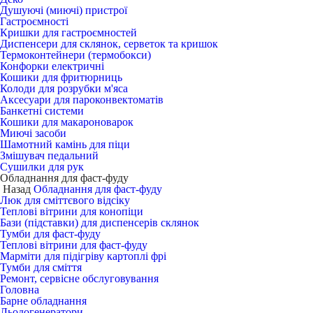
Душуючі (миючі) пристрої
Гастроємності
Кришки для гастроємностей
Диспенсери для склянок, серветок та кришок
Термоконтейнери (термобокси)
Конфорки електричні
Кошики для фритюрниць
Колоди для розрубки м'яса
Аксесуари для пароконвектоматів
Банкетні системи
Кошики для макароноварок
Миючі засоби
Шамотний камінь для піци
Змішувач педальний
Сушилки для рук
Обладнання для фаст-фуду
Назад
Обладнання для фаст-фуду
Люк для сміттєвого відсіку
Теплові вітрини для конопіци
Бази (підставки) для диспенсерів склянок
Тумби для фаст-фуду
Теплові вітрини для фаст-фуду
Марміти для підігріву картоплі фрі
Тумби для сміття
Ремонт, сервісне обслуговування
Головна
Барне обладнання
Льодогенератори