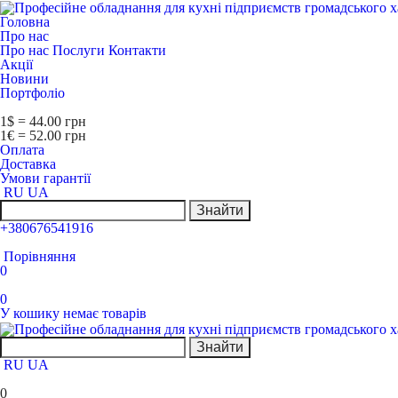
Головна
Про нас
Про нас
Послуги
Контакти
Акції
Новини
Портфоліо
1$ = 44.00 грн
1€ = 52.00 грн
Оплата
Доставка
Умови гарантії
RU
UA
Знайти
+380676541916
Порівняння
0
0
У кошику немає товарів
Знайти
RU
UA
0