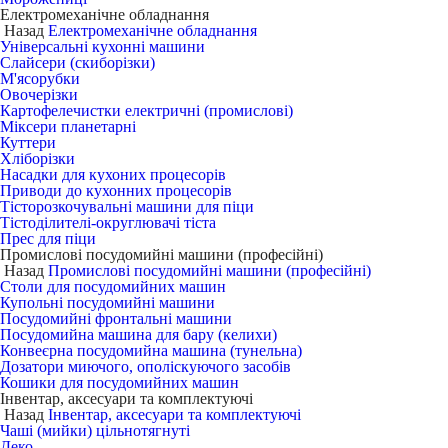
Електромеханічне обладнання
Назад
Електромеханічне обладнання
Універсальні кухонні машини
Слайсери (скиборізки)
М'ясорубки
Овочерізки
Картофелечистки електричні (промислові)
Міксери планетарні
Куттери
Хліборізки
Насадки для кухоних процесорів
Приводи до кухонних процесорів
Тісторозкочувальні машини для піци
Тістоділителі-округлювачі тіста
Прес для піци
Промислові посудомийні машини (професійні)
Назад
Промислові посудомийні машини (професійні)
Столи для посудомийних машин
Купольні посудомийні машини
Посудомийні фронтальні машини
Посудомийна машина для бару (келихи)
Конвеєрна посудомийна машина (тунельна)
Дозатори миючого, ополіскуючого засобів
Кошики для посудомийних машин
Інвентар, аксесуари та комплектуючі
Назад
Інвентар, аксесуари та комплектуючі
Чаші (мийки) цільнотягнуті
Деко