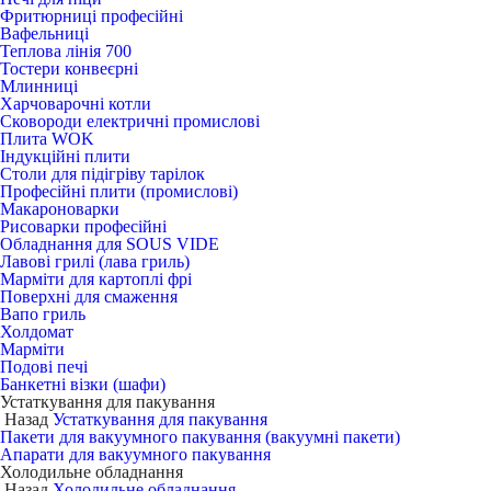
Фритюрниці професійні
Вафельниці
Теплова лінія 700
Тостери конвеєрні
Млинниці
Харчоварочні котли
Сковороди електричні промислові
Плита WOK
Індукційні плити
Столи для підігріву тарілок
Професійні плити (промислові)
Макароноварки
Рисоварки професійні
Обладнання для SOUS VIDE
Лавові грилі (лава гриль)
Марміти для картоплі фрі
Поверхні для смаження
Вапо гриль
Холдомат
Марміти
Подові печі
Банкетні візки (шафи)
Устаткування для пакування
Назад
Устаткування для пакування
Пакети для вакуумного пакування (вакуумні пакети)
Апарати для вакуумного пакування
Холодильне обладнання
Назад
Холодильне обладнання