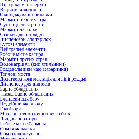
Підігріваємі поверхні
Вітрини холодильні
Охолоджувані прилавки
Марміти перших страв
Супниці електричні
Марміти настільні
Стійки для приладдя
Диспенсери для тарілок
Кутові елементи
Нейтральні елементи
Робоче місце касира
Марміти других страв
Водонагрівачі (кип'ятильники)
Роздавальники чаю (заварники)
Теплові мости
Додаткова комплектація для лінії роздачі
Диспенсер для підносів
Барне обладнання
Назад
Барне обладнання
Блендери для бару
Подрібнювачі льоду
Гранітори
Міксери для молочних коктейлів
Льодогенератори
Робоче місце бармена
Соковижималки
Сокоохолоджувачі
Морожениці