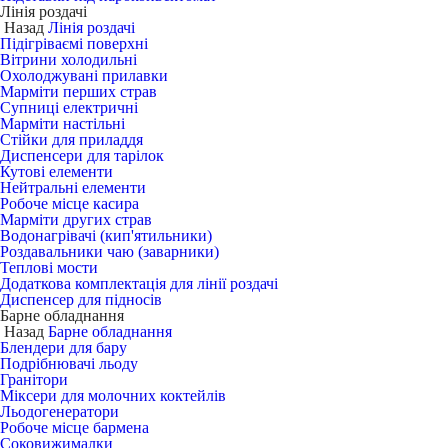
Лінія роздачі
Назад
Лінія роздачі
Підігріваємі поверхні
Вітрини холодильні
Охолоджувані прилавки
Марміти перших страв
Супниці електричні
Марміти настільні
Стійки для приладдя
Диспенсери для тарілок
Кутові елементи
Нейтральні елементи
Робоче місце касира
Марміти других страв
Водонагрівачі (кип'ятильники)
Роздавальники чаю (заварники)
Теплові мости
Додаткова комплектація для лінії роздачі
Диспенсер для підносів
Барне обладнання
Назад
Барне обладнання
Блендери для бару
Подрібнювачі льоду
Гранітори
Міксери для молочних коктейлів
Льодогенератори
Робоче місце бармена
Соковижималки