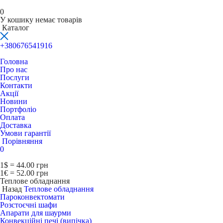
0
У кошику немає товарів
Каталог
+380676541916
Головна
Про нас
Послуги
Контакти
Акції
Новини
Портфоліо
Оплата
Доставка
Умови гарантії
Порівняння
0
1$ = 44.00 грн
1€ = 52.00 грн
Теплове обладнання
Назад
Теплове обладнання
Пароконвектомати
Розстоєчні шафи
Апарати для шаурми
Конвекційні печі (випічка)