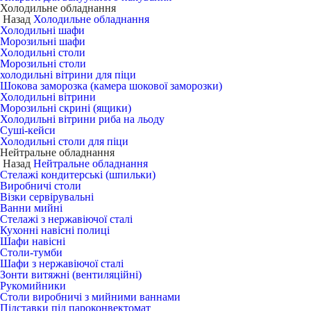
Холодильне обладнання
Назад
Холодильне обладнання
Холодильні шафи
Морозильні шафи
Холодильні столи
Морозильні столи
холодильні вітрини для піци
Шокова заморозка (камера шокової заморозки)
Холодильні вітрини
Морозильні скрині (ящики)
Холодильні вітрини риба на льоду
Суші-кейси
Холодильні столи для піци
Нейтральне обладнання
Назад
Нейтральне обладнання
Стелажі кондитерські (шпильки)
Виробничі столи
Візки сервірувальні
Ванни мийні
Стелажі з нержавіючої сталі
Кухонні навісні полиці
Шафи навісні
Столи-тумби
Шафи з нержавіючої сталі
Зонти витяжні (вентиляційні)
Рукомийники
Столи виробничі з мийними ваннами
Підставки під пароконвектомат