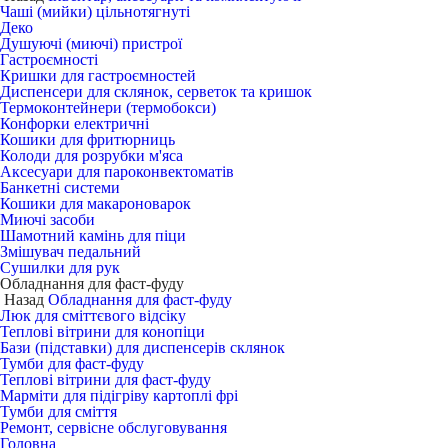
Чаші (мийки) цільнотягнуті
Деко
Душуючі (миючі) пристрої
Гастроємності
Кришки для гастроємностей
Диспенсери для склянок, серветок та кришок
Термоконтейнери (термобокси)
Конфорки електричні
Кошики для фритюрниць
Колоди для розрубки м'яса
Аксесуари для пароконвектоматів
Банкетні системи
Кошики для макароноварок
Миючі засоби
Шамотний камінь для піци
Змішувач педальний
Сушилки для рук
Обладнання для фаст-фуду
Назад
Обладнання для фаст-фуду
Люк для сміттєвого відсіку
Теплові вітрини для конопіци
Бази (підставки) для диспенсерів склянок
Тумби для фаст-фуду
Теплові вітрини для фаст-фуду
Марміти для підігріву картоплі фрі
Тумби для сміття
Ремонт, сервісне обслуговування
Головна