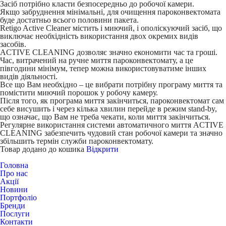
Засіб потрібно класти безпосередньо до робочої камери.
Якщо забруднення мінімальні, для очищення пароконвектомата
буде достатньо всього половини пакета.
Retigo Active Cleaner містить і миючий, і ополіскуючий засіб, що
виключає необхідність використання двох окремих видів
засобів.
ACTIVE CLEANING дозволяє значно економити час та гроші.
Час, витрачений на ручне миття пароконвектомату, а це
півгодини мінімум, тепер можна використовуватиме інших
видів діяльності.
Все що Вам необхідно – це вибрати потрібну програму миття та
помістити миючий порошок у робочу камеру.
Після того, як програма миття закінчиться, пароконвектомат сам
себе висушить і через кілька хвилин перейде в режим stand-by,
що означає, що Вам не треба чекати, коли миття закінчиться.
Регулярне використання системи автоматичного миття ACTIVE
CLEANING забезпечить чудовий стан робочої камери та значно
збільшить термін служби пароконвектомату.
Товар додано до кошика
Відкрити
Головна
Про нас
Акції
Новини
Портфоліо
Бренди
Послуги
Контакти