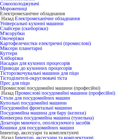
Сокоохолоджувачі
Морожениці
Електромеханічне обладнання
Назад
Електромеханічне обладнання
Універсальні кухонні машини
Слайсери (скиборізки)
М'ясорубки
Овочерізки
Картофелечистки електричні (промислові)
Міксери планетарні
Куттери
Хліборізки
Насадки для кухоних процесорів
Приводи до кухонних процесорів
Тісторозкочувальні машини для піци
Тістоділителі-округлювачі тіста
Прес для піци
Промислові посудомийні машини (професійні)
Назад
Промислові посудомийні машини (професійні)
Столи для посудомийних машин
Купольні посудомийні машини
Посудомийні фронтальні машини
Посудомийна машина для бару (келихи)
Конвеєрна посудомийна машина (тунельна)
Дозатори миючого, ополіскуючого засобів
Кошики для посудомийних машин
Інвентар, аксесуари та комплектуючі
Назад
Інвентар, аксесуари та комплектуючі