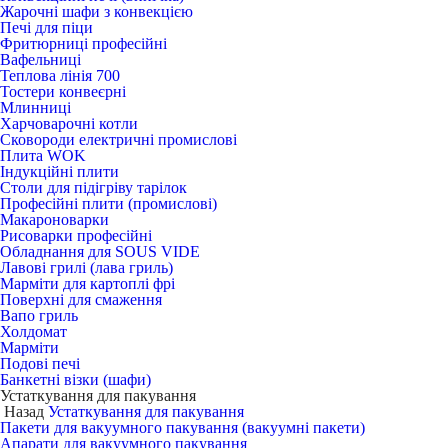
Жарочні шафи з конвекцією
Печі для піци
Фритюрниці професійні
Вафельниці
Теплова лінія 700
Тостери конвеєрні
Млинниці
Харчоварочні котли
Сковороди електричні промислові
Плита WOK
Індукційні плити
Столи для підігріву тарілок
Професійні плити (промислові)
Макароноварки
Рисоварки професійні
Обладнання для SOUS VIDE
Лавові грилі (лава гриль)
Марміти для картоплі фрі
Поверхні для смаження
Вапо гриль
Холдомат
Марміти
Подові печі
Банкетні візки (шафи)
Устаткування для пакування
Назад
Устаткування для пакування
Пакети для вакуумного пакування (вакуумні пакети)
Апарати для вакуумного пакування