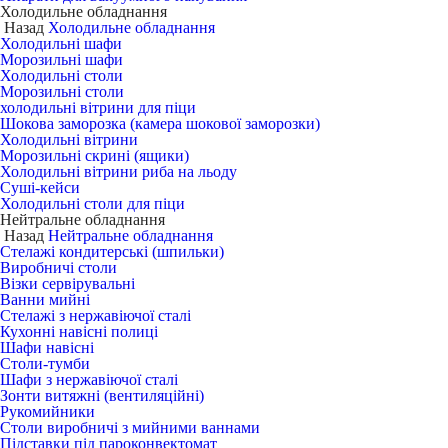
Холодильне обладнання
Назад
Холодильне обладнання
Холодильні шафи
Морозильні шафи
Холодильні столи
Морозильні столи
холодильні вітрини для піци
Шокова заморозка (камера шокової заморозки)
Холодильні вітрини
Морозильні скрині (ящики)
Холодильні вітрини риба на льоду
Суші-кейси
Холодильні столи для піци
Нейтральне обладнання
Назад
Нейтральне обладнання
Стелажі кондитерські (шпильки)
Виробничі столи
Візки сервірувальні
Ванни мийні
Стелажі з нержавіючої сталі
Кухонні навісні полиці
Шафи навісні
Столи-тумби
Шафи з нержавіючої сталі
Зонти витяжні (вентиляційні)
Рукомийники
Столи виробничі з мийними ваннами
Підставки під пароконвектомат