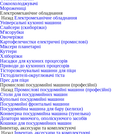
Сокоохолоджувачі
Морожениці
Електромеханічне обладнання
Назад
Електромеханічне обладнання
Універсальні кухонні машини
Слайсери (скиборізки)
М'ясорубки
Овочерізки
Картофелечистки електричні (промислові)
Міксери планетарні
Куттери
Хліборізки
Насадки для кухоних процесорів
Приводи до кухонних процесорів
Тісторозкочувальні машини для піци
Тістоділителі-округлювачі тіста
Прес для піци
Промислові посудомийні машини (професійні)
Назад
Промислові посудомийні машини (професійні)
Столи для посудомийних машин
Купольні посудомийні машини
Посудомийні фронтальні машини
Посудомийна машина для бару (келихи)
Конвеєрна посудомийна машина (тунельна)
Дозатори миючого, ополіскуючого засобів
Кошики для посудомийних машин
Інвентар, аксесуари та комплектуючі
Назад
Інвентар, аксесуари та комплектуючі