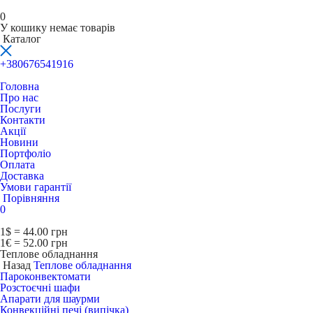
0
У кошику немає товарів
Каталог
+380676541916
Головна
Про нас
Послуги
Контакти
Акції
Новини
Портфоліо
Оплата
Доставка
Умови гарантії
Порівняння
0
1$ = 44.00 грн
1€ = 52.00 грн
Теплове обладнання
Назад
Теплове обладнання
Пароконвектомати
Розстоєчні шафи
Апарати для шаурми
Конвекційні печі (випічка)