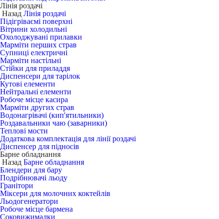
Лінія роздачі
Назад
Лінія роздачі
Підігріваємі поверхні
Вітрини холодильні
Охолоджувані прилавки
Марміти перших страв
Супниці електричні
Марміти настільні
Стійки для приладдя
Диспенсери для тарілок
Кутові елементи
Нейтральні елементи
Робоче місце касира
Марміти других страв
Водонагрівачі (кип'ятильники)
Роздавальники чаю (заварники)
Теплові мости
Додаткова комплектація для лінії роздачі
Диспенсер для підносів
Барне обладнання
Назад
Барне обладнання
Блендери для бару
Подрібнювачі льоду
Гранітори
Міксери для молочних коктейлів
Льодогенератори
Робоче місце бармена
Соковижималки