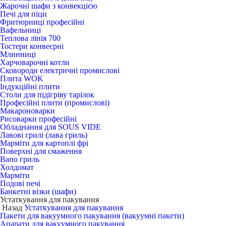
Жарочні шафи з конвекцією
Печі для піци
Фритюрниці професійні
Вафельниці
Теплова лінія 700
Тостери конвеєрні
Млинниці
Харчоварочні котли
Сковороди електричні промислові
Плита WOK
Індукційні плити
Столи для підігріву тарілок
Професійні плити (промислові)
Макароноварки
Рисоварки професійні
Обладнання для SOUS VIDE
Лавові грилі (лава гриль)
Марміти для картоплі фрі
Поверхні для смаження
Вапо гриль
Холдомат
Марміти
Подові печі
Банкетні візки (шафи)
Устаткування для пакування
Назад
Устаткування для пакування
Пакети для вакуумного пакування (вакуумні пакети)
Апарати для вакуумного пакування