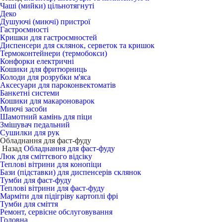
Чаші (мийки) цільнотягнуті
Деко
Душуючі (миючі) пристрої
Гастроємності
Кришки для гастроємностей
Диспенсери для склянок, серветок та кришок
Термоконтейнери (термобокси)
Конфорки електричні
Кошики для фритюрниць
Колоди для розрубки м'яса
Аксесуари для пароконвектоматів
Банкетні системи
Кошики для макароноварок
Миючі засоби
Шамотний камінь для піци
Змішувач педальний
Сушилки для рук
Обладнання для фаст-фуду
Назад
Обладнання для фаст-фуду
Люк для сміттєвого відсіку
Теплові вітрини для конопіци
Бази (підставки) для диспенсерів склянок
Тумби для фаст-фуду
Теплові вітрини для фаст-фуду
Марміти для підігріву картоплі фрі
Тумби для сміття
Ремонт, сервісне обслуговування
Головна