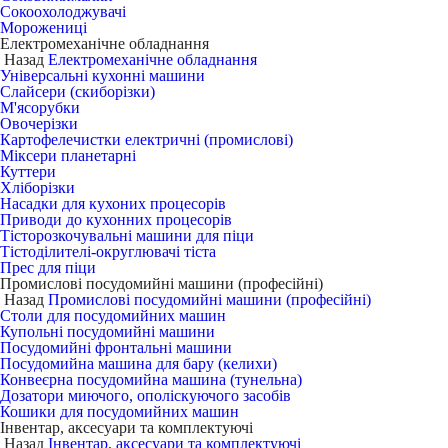
Сокоохолоджувачі
Морожениці
Електромеханічне обладнання
Назад
Електромеханічне обладнання
Універсальні кухонні машини
Слайсери (скиборізки)
М'ясорубки
Овочерізки
Картофелечистки електричні (промислові)
Міксери планетарні
Куттери
Хліборізки
Насадки для кухоних процесорів
Приводи до кухонних процесорів
Тісторозкочувальні машини для піци
Тістоділителі-округлювачі тіста
Прес для піци
Промислові посудомийні машини (професійні)
Назад
Промислові посудомийні машини (професійні)
Столи для посудомийних машин
Купольні посудомийні машини
Посудомийні фронтальні машини
Посудомийна машина для бару (келихи)
Конвеєрна посудомийна машина (тунельна)
Дозатори миючого, ополіскуючого засобів
Кошики для посудомийних машин
Інвентар, аксесуари та комплектуючі
Назад
Інвентар, аксесуари та комплектуючі