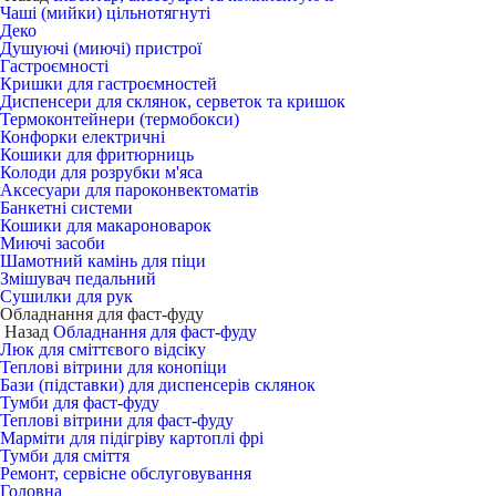
Чаші (мийки) цільнотягнуті
Деко
Душуючі (миючі) пристрої
Гастроємності
Кришки для гастроємностей
Диспенсери для склянок, серветок та кришок
Термоконтейнери (термобокси)
Конфорки електричні
Кошики для фритюрниць
Колоди для розрубки м'яса
Аксесуари для пароконвектоматів
Банкетні системи
Кошики для макароноварок
Миючі засоби
Шамотний камінь для піци
Змішувач педальний
Сушилки для рук
Обладнання для фаст-фуду
Назад
Обладнання для фаст-фуду
Люк для сміттєвого відсіку
Теплові вітрини для конопіци
Бази (підставки) для диспенсерів склянок
Тумби для фаст-фуду
Теплові вітрини для фаст-фуду
Марміти для підігріву картоплі фрі
Тумби для сміття
Ремонт, сервісне обслуговування
Головна