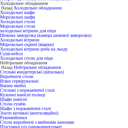
Холодильне обладнання
Назад
Холодильне обладнання
Холодильні шафи
Морозильні шафи
Холодильні столи
Морозильні столи
холодильні вітрини для піци
Шокова заморозка (камера шокової заморозки)
Холодильні вітрини
Морозильні скрині (ящики)
Холодильні вітрини риба на льоду
Суші-кейси
Холодильні столи для піци
Нейтральне обладнання
Назад
Нейтральне обладнання
Стелажі кондитерські (шпильки)
Виробничі столи
Візки сервірувальні
Ванни мийні
Стелажі з нержавіючої сталі
Кухонні навісні полиці
Шафи навісні
Столи-тумби
Шафи з нержавіючої сталі
Зонти витяжні (вентиляційні)
Рукомийники
Столи виробничі з мийними ваннами
Підставки під пароконвектомат