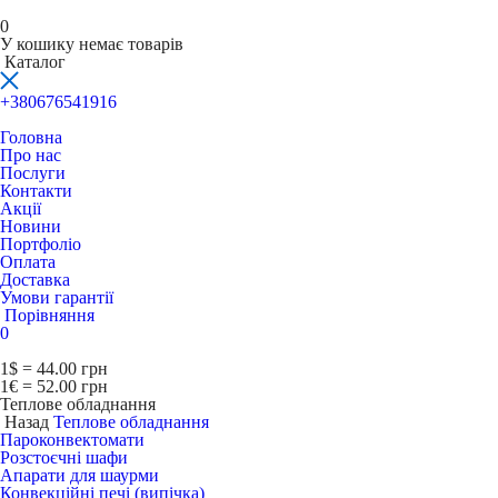
0
У кошику немає товарів
Каталог
+380676541916
Головна
Про нас
Послуги
Контакти
Акції
Новини
Портфоліо
Оплата
Доставка
Умови гарантії
Порівняння
0
1$ = 44.00 грн
1€ = 52.00 грн
Теплове обладнання
Назад
Теплове обладнання
Пароконвектомати
Розстоєчні шафи
Апарати для шаурми
Конвекційні печі (випічка)