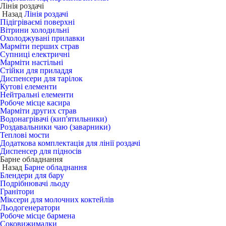
Лінія роздачі
Назад
Лінія роздачі
Підігріваємі поверхні
Вітрини холодильні
Охолоджувані прилавки
Марміти перших страв
Супниці електричні
Марміти настільні
Стійки для приладдя
Диспенсери для тарілок
Кутові елементи
Нейтральні елементи
Робоче місце касира
Марміти других страв
Водонагрівачі (кип'ятильники)
Роздавальники чаю (заварники)
Теплові мости
Додаткова комплектація для лінії роздачі
Диспенсер для підносів
Барне обладнання
Назад
Барне обладнання
Блендери для бару
Подрібнювачі льоду
Гранітори
Міксери для молочних коктейлів
Льодогенератори
Робоче місце бармена
Соковижималки