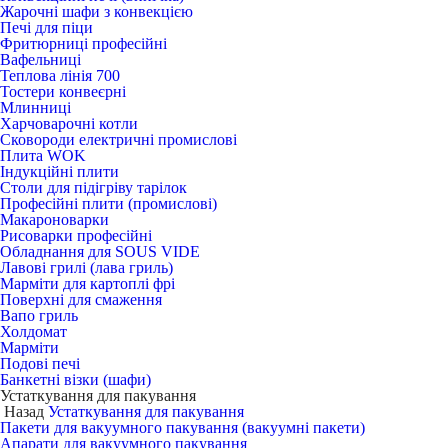
Жарочні шафи з конвекцією
Печі для піци
Фритюрниці професійні
Вафельниці
Теплова лінія 700
Тостери конвеєрні
Млинниці
Харчоварочні котли
Сковороди електричні промислові
Плита WOK
Індукційні плити
Столи для підігріву тарілок
Професійні плити (промислові)
Макароноварки
Рисоварки професійні
Обладнання для SOUS VIDE
Лавові грилі (лава гриль)
Марміти для картоплі фрі
Поверхні для смаження
Вапо гриль
Холдомат
Марміти
Подові печі
Банкетні візки (шафи)
Устаткування для пакування
Назад
Устаткування для пакування
Пакети для вакуумного пакування (вакуумні пакети)
Апарати для вакуумного пакування