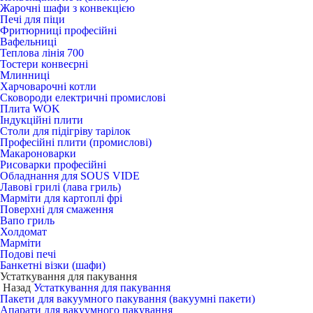
Жарочні шафи з конвекцією
Печі для піци
Фритюрниці професійні
Вафельниці
Теплова лінія 700
Тостери конвеєрні
Млинниці
Харчоварочні котли
Сковороди електричні промислові
Плита WOK
Індукційні плити
Столи для підігріву тарілок
Професійні плити (промислові)
Макароноварки
Рисоварки професійні
Обладнання для SOUS VIDE
Лавові грилі (лава гриль)
Марміти для картоплі фрі
Поверхні для смаження
Вапо гриль
Холдомат
Марміти
Подові печі
Банкетні візки (шафи)
Устаткування для пакування
Назад
Устаткування для пакування
Пакети для вакуумного пакування (вакуумні пакети)
Апарати для вакуумного пакування