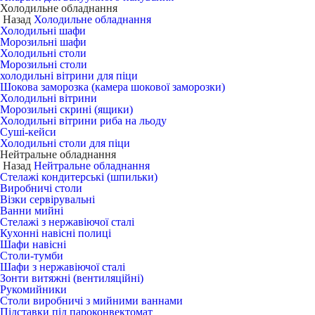
Холодильне обладнання
Назад
Холодильне обладнання
Холодильні шафи
Морозильні шафи
Холодильні столи
Морозильні столи
холодильні вітрини для піци
Шокова заморозка (камера шокової заморозки)
Холодильні вітрини
Морозильні скрині (ящики)
Холодильні вітрини риба на льоду
Суші-кейси
Холодильні столи для піци
Нейтральне обладнання
Назад
Нейтральне обладнання
Стелажі кондитерські (шпильки)
Виробничі столи
Візки сервірувальні
Ванни мийні
Стелажі з нержавіючої сталі
Кухонні навісні полиці
Шафи навісні
Столи-тумби
Шафи з нержавіючої сталі
Зонти витяжні (вентиляційні)
Рукомийники
Столи виробничі з мийними ваннами
Підставки під пароконвектомат