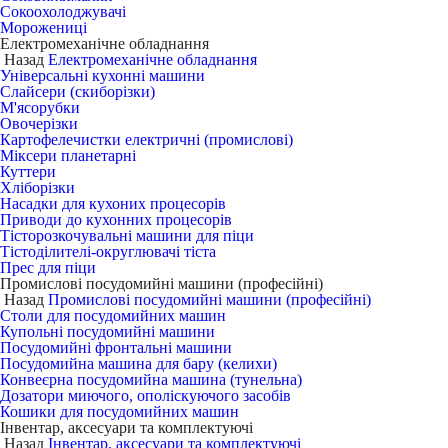
Сокоохолоджувачі
Морожениці
Електромеханічне обладнання
Назад
Електромеханічне обладнання
Універсальні кухонні машини
Слайсери (скиборізки)
М'ясорубки
Овочерізки
Картофелечистки електричні (промислові)
Міксери планетарні
Куттери
Хліборізки
Насадки для кухоних процесорів
Приводи до кухонних процесорів
Тісторозкочувальні машини для піци
Тістоділителі-округлювачі тіста
Прес для піци
Промислові посудомийні машини (професійні)
Назад
Промислові посудомийні машини (професійні)
Столи для посудомийних машин
Купольні посудомийні машини
Посудомийні фронтальні машини
Посудомийна машина для бару (келихи)
Конвеєрна посудомийна машина (тунельна)
Дозатори миючого, ополіскуючого засобів
Кошики для посудомийних машин
Інвентар, аксесуари та комплектуючі
Назад
Інвентар, аксесуари та комплектуючі