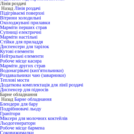
Лінія роздачі
Назад
Лінія роздачі
Підігріваємі поверхні
Вітрини холодильні
Охолоджувані прилавки
Марміти перших страв
Супниці електричні
Марміти настільні
Стійки для приладдя
Диспенсери для тарілок
Кутові елементи
Нейтральні елементи
Робоче місце касира
Марміти других страв
Водонагрівачі (кип'ятильники)
Роздавальники чаю (заварники)
Теплові мости
Додаткова комплектація для лінії роздачі
Диспенсер для підносів
Барне обладнання
Назад
Барне обладнання
Блендери для бару
Подрібнювачі льоду
Гранітори
Міксери для молочних коктейлів
Льодогенератори
Робоче місце бармена
Соковижималки