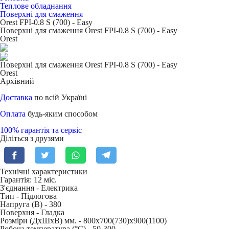
Теплове обладнання
Поверхні для смаження
Orest FPI-0.8 S (700) - Easy
Поверхні для смаження Orest FPI-0.8 S (700) - Easy
Orest
Поверхні для смаження Orest FPI-0.8 S (700) - Easy
Orest
Архівний
Доставка
по всій Україні
Оплата
будь-яким способом
100% гарантія та сервіс
Діліться з друзями
Технічні характеристики
Гарантія: 12 міс.
З'єднання -
Електрика
Тип -
Підлогова
Напруга (В) -
380
Поверхня -
Гладка
Розміри (ДхШхВ) мм. -
800х700(730)х900(1100)
Робоча температура (°C) -
50-300