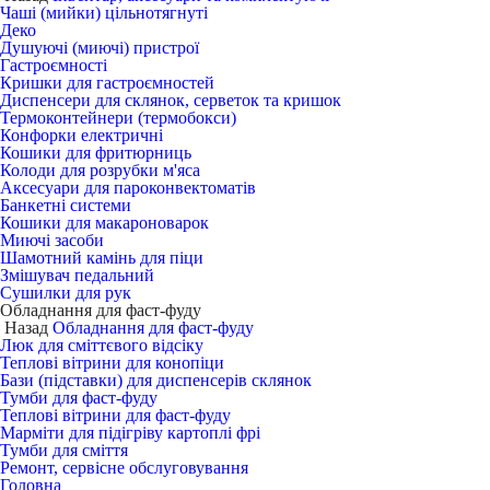
Чаші (мийки) цільнотягнуті
Деко
Душуючі (миючі) пристрої
Гастроємності
Кришки для гастроємностей
Диспенсери для склянок, серветок та кришок
Термоконтейнери (термобокси)
Конфорки електричні
Кошики для фритюрниць
Колоди для розрубки м'яса
Аксесуари для пароконвектоматів
Банкетні системи
Кошики для макароноварок
Миючі засоби
Шамотний камінь для піци
Змішувач педальний
Сушилки для рук
Обладнання для фаст-фуду
Назад
Обладнання для фаст-фуду
Люк для сміттєвого відсіку
Теплові вітрини для конопіци
Бази (підставки) для диспенсерів склянок
Тумби для фаст-фуду
Теплові вітрини для фаст-фуду
Марміти для підігріву картоплі фрі
Тумби для сміття
Ремонт, сервісне обслуговування
Головна