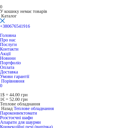
0
У кошику немає товарів
Каталог
+380676541916
Головна
Про нас
Послуги
Контакти
Акції
Новини
Портфоліо
Оплата
Доставка
Умови гарантії
Порівняння
0
1$ = 44.00 грн
1€ = 52.00 грн
Теплове обладнання
Назад
Теплове обладнання
Пароконвектомати
Розстоєчні шафи
Апарати для шаурми
Конвекційні печі (випічка)