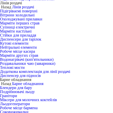
Лінія роздачі
Назад
Лінія роздачі
Підігріваємі поверхні
Вітрини холодильні
Охолоджувані прилавки
Марміти перших страв
Супниці електричні
Марміти настільні
Стійки для приладдя
Диспенсери для тарілок
Кутові елементи
Нейтральні елементи
Робоче місце касира
Марміти других страв
Водонагрівачі (кип'ятильники)
Роздавальники чаю (заварники)
Теплові мости
Додаткова комплектація для лінії роздачі
Диспенсер для підносів
Барне обладнання
Назад
Барне обладнання
Блендери для бару
Подрібнювачі льоду
Гранітори
Міксери для молочних коктейлів
Льодогенератори
Робоче місце бармена
Соковижималки