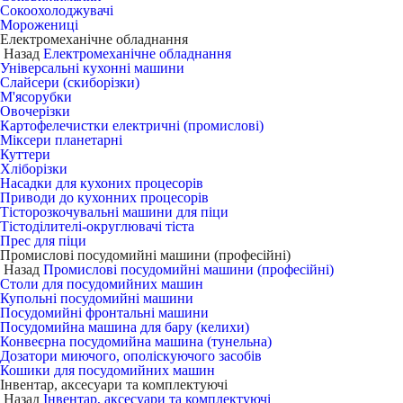
Сокоохолоджувачі
Морожениці
Електромеханічне обладнання
Назад
Електромеханічне обладнання
Універсальні кухонні машини
Слайсери (скиборізки)
М'ясорубки
Овочерізки
Картофелечистки електричні (промислові)
Міксери планетарні
Куттери
Хліборізки
Насадки для кухоних процесорів
Приводи до кухонних процесорів
Тісторозкочувальні машини для піци
Тістоділителі-округлювачі тіста
Прес для піци
Промислові посудомийні машини (професійні)
Назад
Промислові посудомийні машини (професійні)
Столи для посудомийних машин
Купольні посудомийні машини
Посудомийні фронтальні машини
Посудомийна машина для бару (келихи)
Конвеєрна посудомийна машина (тунельна)
Дозатори миючого, ополіскуючого засобів
Кошики для посудомийних машин
Інвентар, аксесуари та комплектуючі
Назад
Інвентар, аксесуари та комплектуючі