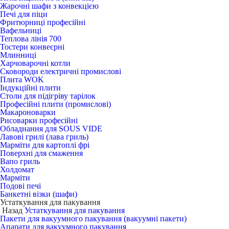
Жарочні шафи з конвекцією
Печі для піци
Фритюрниці професійні
Вафельниці
Теплова лінія 700
Тостери конвеєрні
Млинниці
Харчоварочні котли
Сковороди електричні промислові
Плита WOK
Індукційні плити
Столи для підігріву тарілок
Професійні плити (промислові)
Макароноварки
Рисоварки професійні
Обладнання для SOUS VIDE
Лавові грилі (лава гриль)
Марміти для картоплі фрі
Поверхні для смаження
Вапо гриль
Холдомат
Марміти
Подові печі
Банкетні візки (шафи)
Устаткування для пакування
Назад
Устаткування для пакування
Пакети для вакуумного пакування (вакуумні пакети)
Апарати для вакуумного пакування