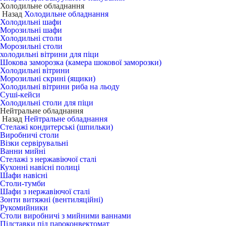
Холодильне обладнання
Назад
Холодильне обладнання
Холодильні шафи
Морозильні шафи
Холодильні столи
Морозильні столи
холодильні вітрини для піци
Шокова заморозка (камера шокової заморозки)
Холодильні вітрини
Морозильні скрині (ящики)
Холодильні вітрини риба на льоду
Суші-кейси
Холодильні столи для піци
Нейтральне обладнання
Назад
Нейтральне обладнання
Стелажі кондитерські (шпильки)
Виробничі столи
Візки сервірувальні
Ванни мийні
Стелажі з нержавіючої сталі
Кухонні навісні полиці
Шафи навісні
Столи-тумби
Шафи з нержавіючої сталі
Зонти витяжні (вентиляційні)
Рукомийники
Столи виробничі з мийними ваннами
Підставки під пароконвектомат