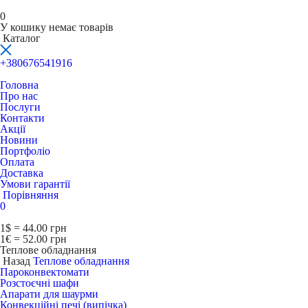
0
У кошику немає товарів
Каталог
+380676541916
Головна
Про нас
Послуги
Контакти
Акції
Новини
Портфоліо
Оплата
Доставка
Умови гарантії
Порівняння
0
1$ = 44.00 грн
1€ = 52.00 грн
Теплове обладнання
Назад
Теплове обладнання
Пароконвектомати
Розстоєчні шафи
Апарати для шаурми
Конвекційні печі (випічка)