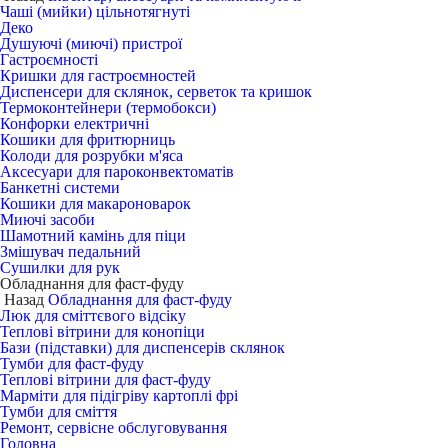
Чаші (мийки) цільнотягнуті
Деко
Душуючі (миючі) пристрої
Гастроємності
Кришки для гастроємностей
Диспенсери для склянок, серветок та кришок
Термоконтейнери (термобокси)
Конфорки електричні
Кошики для фритюрниць
Колоди для розрубки м'яса
Аксесуари для пароконвектоматів
Банкетні системи
Кошики для макароноварок
Миючі засоби
Шамотний камінь для піци
Змішувач педальний
Сушилки для рук
Обладнання для фаст-фуду
Назад
Обладнання для фаст-фуду
Люк для сміттєвого відсіку
Теплові вітрини для конопіци
Бази (підставки) для диспенсерів склянок
Тумби для фаст-фуду
Теплові вітрини для фаст-фуду
Марміти для підігріву картоплі фрі
Тумби для сміття
Ремонт, сервісне обслуговування
Головна