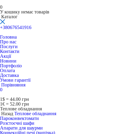
0
У кошику немає товарів
Каталог
+380676541916
Головна
Про нас
Послуги
Контакти
Акції
Новини
Портфоліо
Оплата
Доставка
Умови гарантії
Порівняння
0
1$ = 44.00 грн
1€ = 52.00 грн
Теплове обладнання
Назад
Теплове обладнання
Пароконвектомати
Розстоєчні шафи
Апарати для шаурми
Конвекційні печі (випічка)