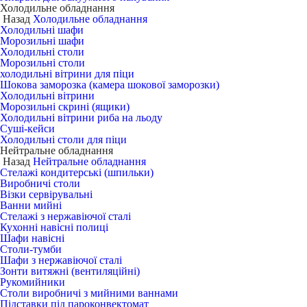
Холодильне обладнання
Назад
Холодильне обладнання
Холодильні шафи
Морозильні шафи
Холодильні столи
Морозильні столи
холодильні вітрини для піци
Шокова заморозка (камера шокової заморозки)
Холодильні вітрини
Морозильні скрині (ящики)
Холодильні вітрини риба на льоду
Суші-кейси
Холодильні столи для піци
Нейтральне обладнання
Назад
Нейтральне обладнання
Стелажі кондитерські (шпильки)
Виробничі столи
Візки сервірувальні
Ванни мийні
Стелажі з нержавіючої сталі
Кухонні навісні полиці
Шафи навісні
Столи-тумби
Шафи з нержавіючої сталі
Зонти витяжні (вентиляційні)
Рукомийники
Столи виробничі з мийними ваннами
Підставки під пароконвектомат