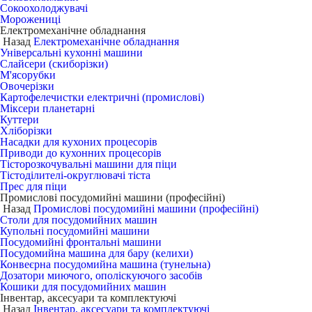
Сокоохолоджувачі
Морожениці
Електромеханічне обладнання
Назад
Електромеханічне обладнання
Універсальні кухонні машини
Слайсери (скиборізки)
М'ясорубки
Овочерізки
Картофелечистки електричні (промислові)
Міксери планетарні
Куттери
Хліборізки
Насадки для кухоних процесорів
Приводи до кухонних процесорів
Тісторозкочувальні машини для піци
Тістоділителі-округлювачі тіста
Прес для піци
Промислові посудомийні машини (професійні)
Назад
Промислові посудомийні машини (професійні)
Столи для посудомийних машин
Купольні посудомийні машини
Посудомийні фронтальні машини
Посудомийна машина для бару (келихи)
Конвеєрна посудомийна машина (тунельна)
Дозатори миючого, ополіскуючого засобів
Кошики для посудомийних машин
Інвентар, аксесуари та комплектуючі
Назад
Інвентар, аксесуари та комплектуючі