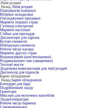
Лінія роздачі
Назад
Лінія роздачі
Підігріваємі поверхні
Вітрини холодильні
Охолоджувані прилавки
Марміти перших страв
Супниці електричні
Марміти настільні
Стійки для приладдя
Диспенсери для тарілок
Кутові елементи
Нейтральні елементи
Робоче місце касира
Марміти других страв
Водонагрівачі (кип'ятильники)
Роздавальники чаю (заварники)
Теплові мости
Додаткова комплектація для лінії роздачі
Диспенсер для підносів
Барне обладнання
Назад
Барне обладнання
Блендери для бару
Подрібнювачі льоду
Гранітори
Міксери для молочних коктейлів
Льодогенератори
Робоче місце бармена
Соковижималки