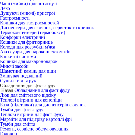
Чаші (мийки) цільнотягнуті
Деко
Душуючі (миючі) пристрої
Гастроємності
Кришки для гастроємностей
Диспенсери для склянок, серветок та кришок
Термоконтейнери (термобокси)
Конфорки електричні
Кошики для фритюрниць
Колоди для розрубки м'яса
Аксесуари для пароконвектоматів
Банкетні системи
Кошики для макароноварок
Миючі засоби
Шамотний камінь для піци
Змішувач педальний
Сушилки для рук
Обладнання для фаст-фуду
Назад
Обладнання для фаст-фуду
Люк для сміттєвого відсіку
Теплові вітрини для конопіци
Бази (підставки) для диспенсерів склянок
Тумби для фаст-фуду
Теплові вітрини для фаст-фуду
Марміти для підігріву картоплі фрі
Тумби для сміття
Ремонт, сервісне обслуговування
Головна