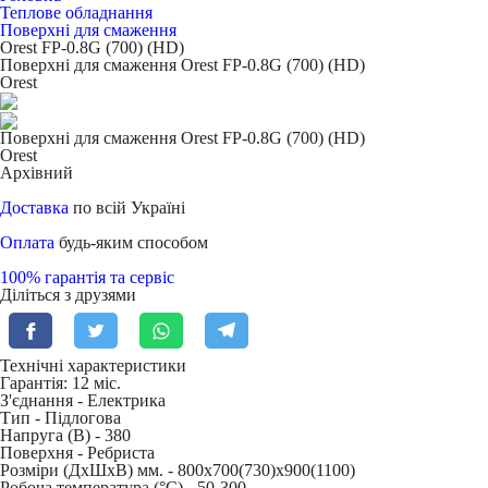
Теплове обладнання
Поверхні для смаження
Orest FP-0.8G (700) (HD)
Поверхні для смаження Orest FP-0.8G (700) (HD)
Orest
Поверхні для смаження Orest FP-0.8G (700) (HD)
Orest
Архівний
Доставка
по всій Україні
Оплата
будь-яким способом
100% гарантія та сервіс
Діліться з друзями
Технічні характеристики
Гарантія: 12 міс.
З'єднання -
Електрика
Тип -
Підлогова
Напруга (В) -
380
Поверхня -
Ребриста
Розміри (ДхШхВ) мм. -
800х700(730)х900(1100)
Робоча температура (°C) -
50-300