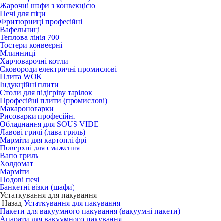
Жарочні шафи з конвекцією
Печі для піци
Фритюрниці професійні
Вафельниці
Теплова лінія 700
Тостери конвеєрні
Млинниці
Харчоварочні котли
Сковороди електричні промислові
Плита WOK
Індукційні плити
Столи для підігріву тарілок
Професійні плити (промислові)
Макароноварки
Рисоварки професійні
Обладнання для SOUS VIDE
Лавові грилі (лава гриль)
Марміти для картоплі фрі
Поверхні для смаження
Вапо гриль
Холдомат
Марміти
Подові печі
Банкетні візки (шафи)
Устаткування для пакування
Назад
Устаткування для пакування
Пакети для вакуумного пакування (вакуумні пакети)
Апарати для вакуумного пакування