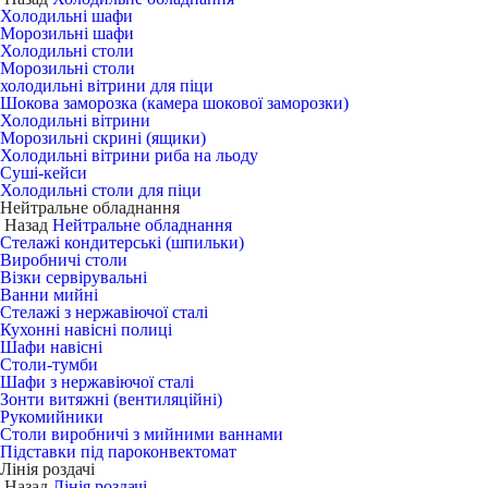
Холодильні шафи
Морозильні шафи
Холодильні столи
Морозильні столи
холодильні вітрини для піци
Шокова заморозка (камера шокової заморозки)
Холодильні вітрини
Морозильні скрині (ящики)
Холодильні вітрини риба на льоду
Суші-кейси
Холодильні столи для піци
Нейтральне обладнання
Назад
Нейтральне обладнання
Стелажі кондитерські (шпильки)
Виробничі столи
Візки сервірувальні
Ванни мийні
Стелажі з нержавіючої сталі
Кухонні навісні полиці
Шафи навісні
Столи-тумби
Шафи з нержавіючої сталі
Зонти витяжні (вентиляційні)
Рукомийники
Столи виробничі з мийними ваннами
Підставки під пароконвектомат
Лінія роздачі
Назад
Лінія роздачі