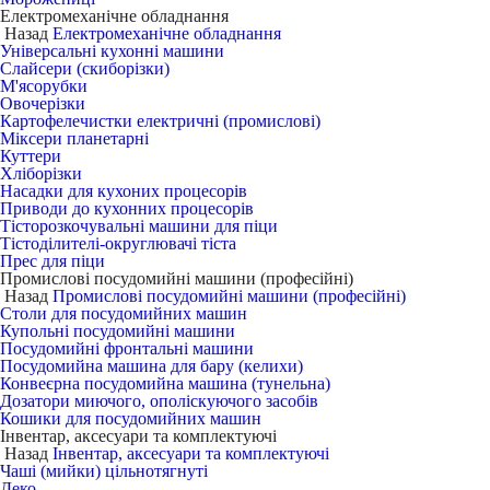
Електромеханічне обладнання
Назад
Електромеханічне обладнання
Універсальні кухонні машини
Слайсери (скиборізки)
М'ясорубки
Овочерізки
Картофелечистки електричні (промислові)
Міксери планетарні
Куттери
Хліборізки
Насадки для кухоних процесорів
Приводи до кухонних процесорів
Тісторозкочувальні машини для піци
Тістоділителі-округлювачі тіста
Прес для піци
Промислові посудомийні машини (професійні)
Назад
Промислові посудомийні машини (професійні)
Столи для посудомийних машин
Купольні посудомийні машини
Посудомийні фронтальні машини
Посудомийна машина для бару (келихи)
Конвеєрна посудомийна машина (тунельна)
Дозатори миючого, ополіскуючого засобів
Кошики для посудомийних машин
Інвентар, аксесуари та комплектуючі
Назад
Інвентар, аксесуари та комплектуючі
Чаші (мийки) цільнотягнуті
Деко