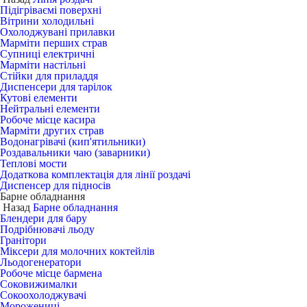
Підігріваємі поверхні
Вітрини холодильні
Охолоджувані прилавки
Марміти перших страв
Супниці електричні
Марміти настільні
Стійки для приладдя
Диспенсери для тарілок
Кутові елементи
Нейтральні елементи
Робоче місце касира
Марміти других страв
Водонагрівачі (кип'ятильники)
Роздавальники чаю (заварники)
Теплові мости
Додаткова комплектація для лінії роздачі
Диспенсер для підносів
Барне обладнання
Назад
Барне обладнання
Блендери для бару
Подрібнювачі льоду
Гранітори
Міксери для молочних коктейлів
Льодогенератори
Робоче місце бармена
Соковижималки
Сокоохолоджувачі
Морожениці