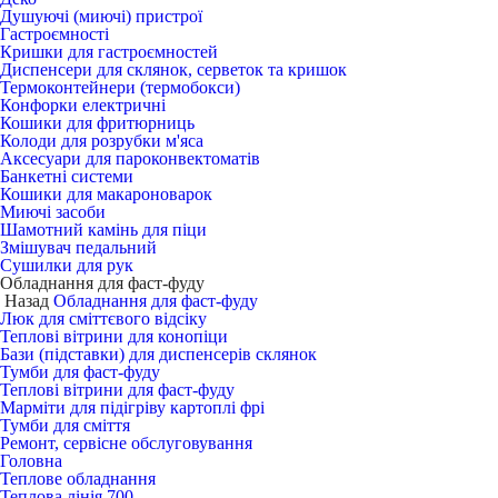
Душуючі (миючі) пристрої
Гастроємності
Кришки для гастроємностей
Диспенсери для склянок, серветок та кришок
Термоконтейнери (термобокси)
Конфорки електричні
Кошики для фритюрниць
Колоди для розрубки м'яса
Аксесуари для пароконвектоматів
Банкетні системи
Кошики для макароноварок
Миючі засоби
Шамотний камінь для піци
Змішувач педальний
Сушилки для рук
Обладнання для фаст-фуду
Назад
Обладнання для фаст-фуду
Люк для сміттєвого відсіку
Теплові вітрини для конопіци
Бази (підставки) для диспенсерів склянок
Тумби для фаст-фуду
Теплові вітрини для фаст-фуду
Марміти для підігріву картоплі фрі
Тумби для сміття
Ремонт, сервісне обслуговування
Головна
Теплове обладнання
Теплова лінія 700