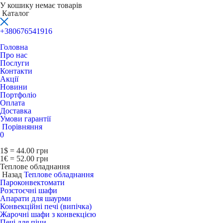
У кошику немає товарів
Каталог
+380676541916
Головна
Про нас
Послуги
Контакти
Акції
Новини
Портфоліо
Оплата
Доставка
Умови гарантії
Порівняння
0
1$ = 44.00 грн
1€ = 52.00 грн
Теплове обладнання
Назад
Теплове обладнання
Пароконвектомати
Розстоєчні шафи
Апарати для шаурми
Конвекційні печі (випічка)
Жарочні шафи з конвекцією
Печі для піци