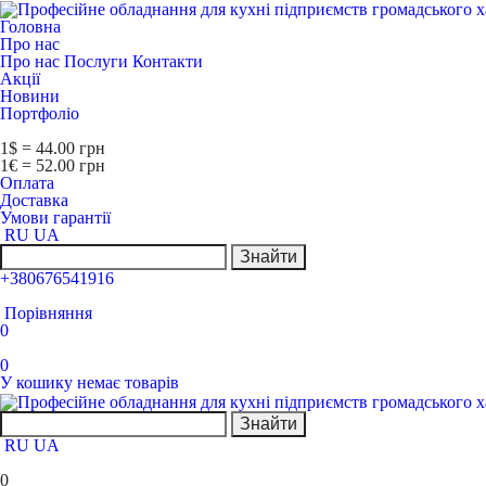
Головна
Про нас
Про нас
Послуги
Контакти
Акції
Новини
Портфоліо
1$ = 44.00 грн
1€ = 52.00 грн
Оплата
Доставка
Умови гарантії
RU
UA
Знайти
+380676541916
Порівняння
0
0
У кошику немає товарів
Знайти
RU
UA
0