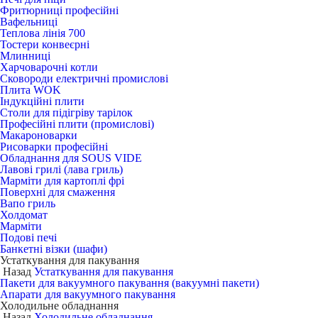
Фритюрниці професійні
Вафельниці
Теплова лінія 700
Тостери конвеєрні
Млинниці
Харчоварочні котли
Сковороди електричні промислові
Плита WOK
Індукційні плити
Столи для підігріву тарілок
Професійні плити (промислові)
Макароноварки
Рисоварки професійні
Обладнання для SOUS VIDE
Лавові грилі (лава гриль)
Марміти для картоплі фрі
Поверхні для смаження
Вапо гриль
Холдомат
Марміти
Подові печі
Банкетні візки (шафи)
Устаткування для пакування
Назад
Устаткування для пакування
Пакети для вакуумного пакування (вакуумні пакети)
Апарати для вакуумного пакування
Холодильне обладнання
Назад
Холодильне обладнання