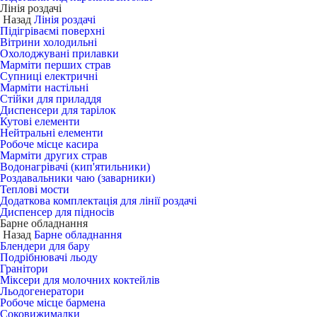
Лінія роздачі
Назад
Лінія роздачі
Підігріваємі поверхні
Вітрини холодильні
Охолоджувані прилавки
Марміти перших страв
Супниці електричні
Марміти настільні
Стійки для приладдя
Диспенсери для тарілок
Кутові елементи
Нейтральні елементи
Робоче місце касира
Марміти других страв
Водонагрівачі (кип'ятильники)
Роздавальники чаю (заварники)
Теплові мости
Додаткова комплектація для лінії роздачі
Диспенсер для підносів
Барне обладнання
Назад
Барне обладнання
Блендери для бару
Подрібнювачі льоду
Гранітори
Міксери для молочних коктейлів
Льодогенератори
Робоче місце бармена
Соковижималки