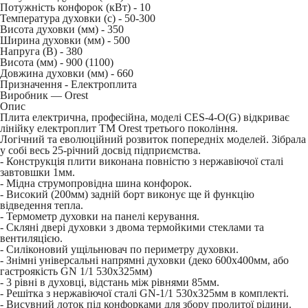
Потужність конфорок (кВт) -
10
Температура духовки (c) -
50-300
Висота духовки (мм) -
350
Ширина духовки (мм) -
500
Напруга (В) -
380
Висота (мм) -
900 (1100)
Довжина духовки (мм) -
660
Призначення -
Електроплита
Виробник — Orest
Опис
Плита електрична, професійна, моделі CES-4-O(G) відкриває
лінійку електроплит ТМ Orest третього покоління.
Логічний та еволюційний розвиток попередніх моделей. Зібрала
у собі весь 25-річний досвід підприємства.
- Конструкція плити виконана повністю з нержавіючої сталі
завтовшки 1мм.
- Мідна струмопровідна шина конфорок.
- Високий (200мм) задній борт виконує ще й функцію
відведення тепла.
- Термометр духовки на панелі керування.
- Скляні двері духовки з двома термойкими стеклами та
вентиляцією.
- Силіконовий ущільнювач по периметру духовки.
- Знімні універсальні напрямні духовки (деко 600х400мм, або
гастроякість GN 1/1 530х325мм)
- 3 рівні в духовці, відстань між рівнями 85мм.
- Решітка з нержавіючої сталі GN-1/1 530х325мм в комплекті.
- Висувний лоток під конфорками для збору пролитої рідини.