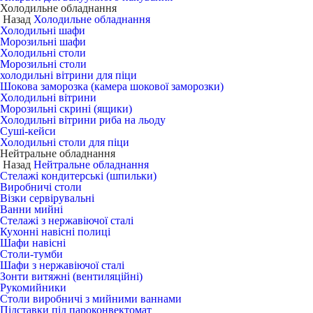
Холодильне обладнання
Назад
Холодильне обладнання
Холодильні шафи
Морозильні шафи
Холодильні столи
Морозильні столи
холодильні вітрини для піци
Шокова заморозка (камера шокової заморозки)
Холодильні вітрини
Морозильні скрині (ящики)
Холодильні вітрини риба на льоду
Суші-кейси
Холодильні столи для піци
Нейтральне обладнання
Назад
Нейтральне обладнання
Стелажі кондитерські (шпильки)
Виробничі столи
Візки сервірувальні
Ванни мийні
Стелажі з нержавіючої сталі
Кухонні навісні полиці
Шафи навісні
Столи-тумби
Шафи з нержавіючої сталі
Зонти витяжні (вентиляційні)
Рукомийники
Столи виробничі з мийними ваннами
Підставки під пароконвектомат