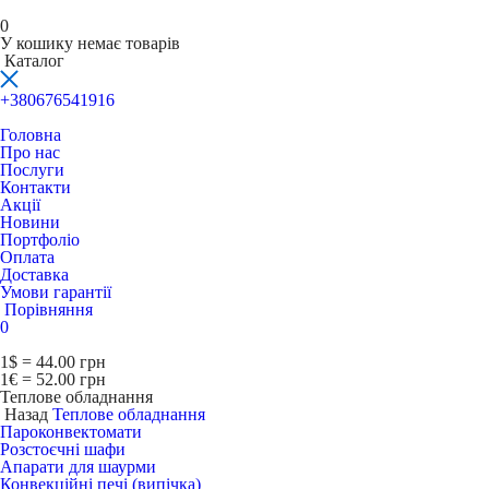
0
У кошику немає товарів
Каталог
+380676541916
Головна
Про нас
Послуги
Контакти
Акції
Новини
Портфоліо
Оплата
Доставка
Умови гарантії
Порівняння
0
1$ = 44.00 грн
1€ = 52.00 грн
Теплове обладнання
Назад
Теплове обладнання
Пароконвектомати
Розстоєчні шафи
Апарати для шаурми
Конвекційні печі (випічка)