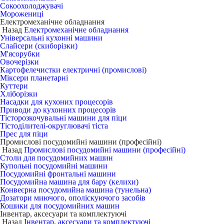
Сокоохолоджувачі
Морожениці
Електромеханічне обладнання
Назад
Електромеханічне обладнання
Універсальні кухонні машини
Слайсери (скиборізки)
М'ясорубки
Овочерізки
Картофелечистки електричні (промислові)
Міксери планетарні
Куттери
Хліборізки
Насадки для кухоних процесорів
Приводи до кухонних процесорів
Тісторозкочувальні машини для піци
Тістоділителі-округлювачі тіста
Прес для піци
Промислові посудомийні машини (професійні)
Назад
Промислові посудомийні машини (професійні)
Столи для посудомийних машин
Купольні посудомийні машини
Посудомийні фронтальні машини
Посудомийна машина для бару (келихи)
Конвеєрна посудомийна машина (тунельна)
Дозатори миючого, ополіскуючого засобів
Кошики для посудомийних машин
Інвентар, аксесуари та комплектуючі
Назад
Інвентар, аксесуари та комплектуючі