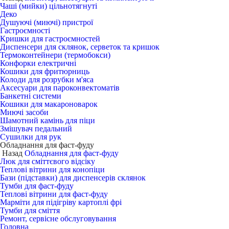
Чаші (мийки) цільнотягнуті
Деко
Душуючі (миючі) пристрої
Гастроємності
Кришки для гастроємностей
Диспенсери для склянок, серветок та кришок
Термоконтейнери (термобокси)
Конфорки електричні
Кошики для фритюрниць
Колоди для розрубки м'яса
Аксесуари для пароконвектоматів
Банкетні системи
Кошики для макароноварок
Миючі засоби
Шамотний камінь для піци
Змішувач педальний
Сушилки для рук
Обладнання для фаст-фуду
Назад
Обладнання для фаст-фуду
Люк для сміттєвого відсіку
Теплові вітрини для конопіци
Бази (підставки) для диспенсерів склянок
Тумби для фаст-фуду
Теплові вітрини для фаст-фуду
Марміти для підігріву картоплі фрі
Тумби для сміття
Ремонт, сервісне обслуговування
Головна