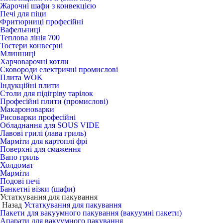
Жарочні шафи з конвекцією
Печі для піци
Фритюрниці професійні
Вафельниці
Теплова лінія 700
Тостери конвеєрні
Млинниці
Харчоварочні котли
Сковороди електричні промислові
Плита WOK
Індукційні плити
Столи для підігріву тарілок
Професійні плити (промислові)
Макароноварки
Рисоварки професійні
Обладнання для SOUS VIDE
Лавові грилі (лава гриль)
Марміти для картоплі фрі
Поверхні для смаження
Вапо гриль
Холдомат
Марміти
Подові печі
Банкетні візки (шафи)
Устаткування для пакування
Назад
Устаткування для пакування
Пакети для вакуумного пакування (вакуумні пакети)
Апарати для вакуумного пакування