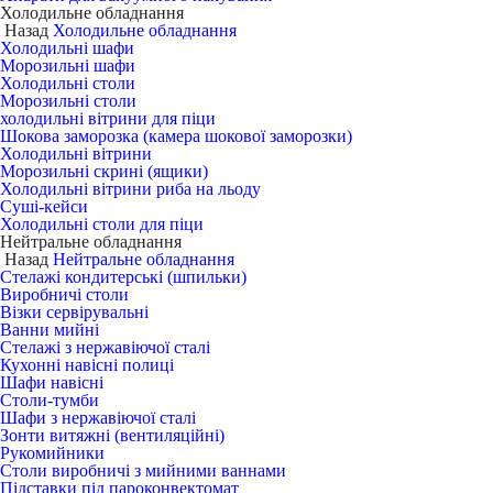
Холодильне обладнання
Назад
Холодильне обладнання
Холодильні шафи
Морозильні шафи
Холодильні столи
Морозильні столи
холодильні вітрини для піци
Шокова заморозка (камера шокової заморозки)
Холодильні вітрини
Морозильні скрині (ящики)
Холодильні вітрини риба на льоду
Суші-кейси
Холодильні столи для піци
Нейтральне обладнання
Назад
Нейтральне обладнання
Стелажі кондитерські (шпильки)
Виробничі столи
Візки сервірувальні
Ванни мийні
Стелажі з нержавіючої сталі
Кухонні навісні полиці
Шафи навісні
Столи-тумби
Шафи з нержавіючої сталі
Зонти витяжні (вентиляційні)
Рукомийники
Столи виробничі з мийними ваннами
Підставки під пароконвектомат