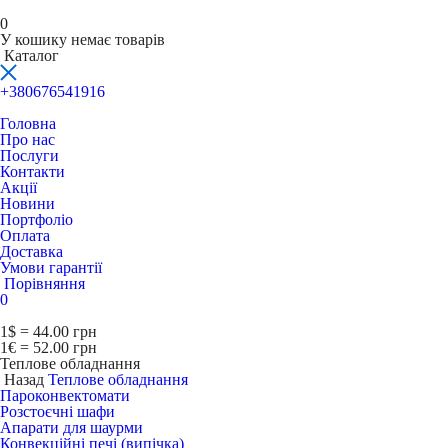
0
У кошику немає товарів
Каталог
+380676541916
Головна
Про нас
Послуги
Контакти
Акції
Новини
Портфоліо
Оплата
Доставка
Умови гарантії
Порівняння
0
1$ = 44.00 грн
1€ = 52.00 грн
Теплове обладнання
Назад
Теплове обладнання
Пароконвектомати
Розстоєчні шафи
Апарати для шаурми
Конвекційні печі (випічка)