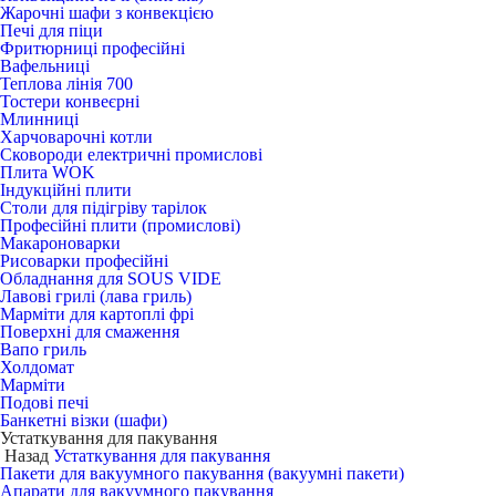
Жарочні шафи з конвекцією
Печі для піци
Фритюрниці професійні
Вафельниці
Теплова лінія 700
Тостери конвеєрні
Млинниці
Харчоварочні котли
Сковороди електричні промислові
Плита WOK
Індукційні плити
Столи для підігріву тарілок
Професійні плити (промислові)
Макароноварки
Рисоварки професійні
Обладнання для SOUS VIDE
Лавові грилі (лава гриль)
Марміти для картоплі фрі
Поверхні для смаження
Вапо гриль
Холдомат
Марміти
Подові печі
Банкетні візки (шафи)
Устаткування для пакування
Назад
Устаткування для пакування
Пакети для вакуумного пакування (вакуумні пакети)
Апарати для вакуумного пакування