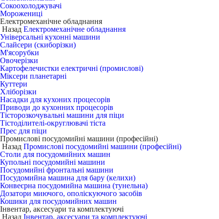
Сокоохолоджувачі
Морожениці
Електромеханічне обладнання
Назад
Електромеханічне обладнання
Універсальні кухонні машини
Слайсери (скиборізки)
М'ясорубки
Овочерізки
Картофелечистки електричні (промислові)
Міксери планетарні
Куттери
Хліборізки
Насадки для кухоних процесорів
Приводи до кухонних процесорів
Тісторозкочувальні машини для піци
Тістоділителі-округлювачі тіста
Прес для піци
Промислові посудомийні машини (професійні)
Назад
Промислові посудомийні машини (професійні)
Столи для посудомийних машин
Купольні посудомийні машини
Посудомийні фронтальні машини
Посудомийна машина для бару (келихи)
Конвеєрна посудомийна машина (тунельна)
Дозатори миючого, ополіскуючого засобів
Кошики для посудомийних машин
Інвентар, аксесуари та комплектуючі
Назад
Інвентар, аксесуари та комплектуючі