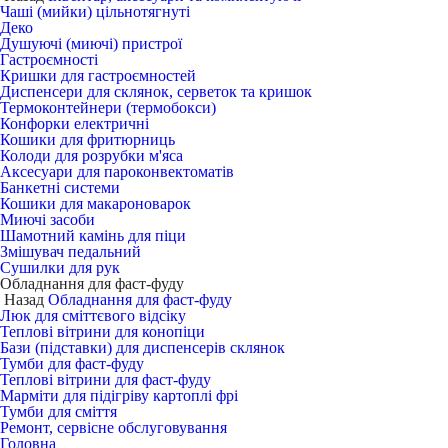
Чаші (мийки) цільнотягнуті
Деко
Душуючі (миючі) пристрої
Гастроємності
Кришки для гастроємностей
Диспенсери для склянок, серветок та кришок
Термоконтейнери (термобокси)
Конфорки електричні
Кошики для фритюрниць
Колоди для розрубки м'яса
Аксесуари для пароконвектоматів
Банкетні системи
Кошики для макароноварок
Миючі засоби
Шамотний камінь для піци
Змішувач педальний
Сушилки для рук
Обладнання для фаст-фуду
Назад
Обладнання для фаст-фуду
Люк для сміттєвого відсіку
Теплові вітрини для конопіци
Бази (підставки) для диспенсерів склянок
Тумби для фаст-фуду
Теплові вітрини для фаст-фуду
Марміти для підігріву картоплі фрі
Тумби для сміття
Ремонт, сервісне обслуговування
Головна