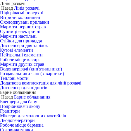
Лінія роздачі
Назад
Лінія роздачі
Підігріваємі поверхні
Вітрини холодильні
Охолоджувані прилавки
Марміти перших страв
Супниці електричні
Марміти настільні
Стійки для приладдя
Диспенсери для тарілок
Кутові елементи
Нейтральні елементи
Робоче місце касира
Марміти других страв
Водонагрівачі (кип'ятильники)
Роздавальники чаю (заварники)
Теплові мости
Додаткова комплектація для лінії роздачі
Диспенсер для підносів
Барне обладнання
Назад
Барне обладнання
Блендери для бару
Подрібнювачі льоду
Гранітори
Міксери для молочних коктейлів
Льодогенератори
Робоче місце бармена
Соковижималки