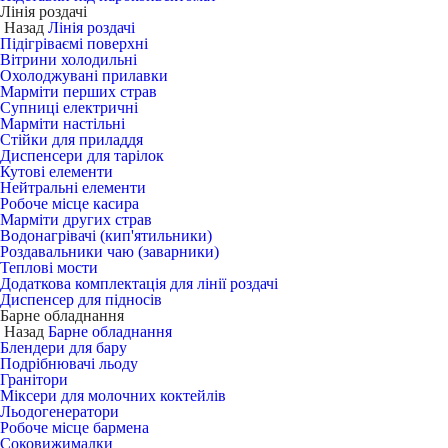
Лінія роздачі
Назад
Лінія роздачі
Підігріваємі поверхні
Вітрини холодильні
Охолоджувані прилавки
Марміти перших страв
Супниці електричні
Марміти настільні
Стійки для приладдя
Диспенсери для тарілок
Кутові елементи
Нейтральні елементи
Робоче місце касира
Марміти других страв
Водонагрівачі (кип'ятильники)
Роздавальники чаю (заварники)
Теплові мости
Додаткова комплектація для лінії роздачі
Диспенсер для підносів
Барне обладнання
Назад
Барне обладнання
Блендери для бару
Подрібнювачі льоду
Гранітори
Міксери для молочних коктейлів
Льодогенератори
Робоче місце бармена
Соковижималки