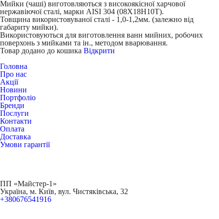
Мийки (чаші) виготовляються з високоякісної харчової
нержавіючої сталі, марки AISI 304 (08Х18Н10Т).
Товщина використовуваної сталі - 1,0-1,2мм. (залежно від
габариту мийки).
Використовуються для виготовлення ванн мийних, робочих
поверхонь з мийками та ін., методом вварювання.
Товар додано до кошика
Відкрити
Головна
Про нас
Акції
Новини
Портфоліо
Бренди
Послуги
Контакти
Оплата
Доставка
Умови гарантії
ПП «Майстер-1»
Українa, м. Київ, вул. Чистяківська, 32
+380676541916