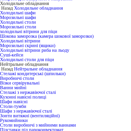
Холодильне обладнання
Назад
Холодильне обладнання
Холодильні шафи
Морозильні шафи
Холодильні столи
Морозильні столи
холодильні вітрини для піци
Шокова заморозка (камера шокової заморозки)
Холодильні вітрини
Морозильні скрині (ящики)
Холодильні вітрини риба на льоду
Суші-кейси
Холодильні столи для піци
Нейтральне обладнання
Назад
Нейтральне обладнання
Стелажі кондитерські (шпильки)
Виробничі столи
Візки сервірувальні
Ванни мийні
Стелажі з нержавіючої сталі
Кухонні навісні полиці
Шафи навісні
Столи-тумби
Шафи з нержавіючої сталі
Зонти витяжні (вентиляційні)
Рукомийники
Столи виробничі з мийними ваннами
Підставки під пароконвектомат