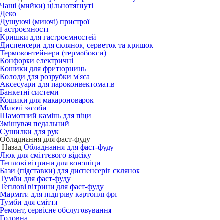
Чаші (мийки) цільнотягнуті
Деко
Душуючі (миючі) пристрої
Гастроємності
Кришки для гастроємностей
Диспенсери для склянок, серветок та кришок
Термоконтейнери (термобокси)
Конфорки електричні
Кошики для фритюрниць
Колоди для розрубки м'яса
Аксесуари для пароконвектоматів
Банкетні системи
Кошики для макароноварок
Миючі засоби
Шамотний камінь для піци
Змішувач педальний
Сушилки для рук
Обладнання для фаст-фуду
Назад
Обладнання для фаст-фуду
Люк для сміттєвого відсіку
Теплові вітрини для конопіци
Бази (підставки) для диспенсерів склянок
Тумби для фаст-фуду
Теплові вітрини для фаст-фуду
Марміти для підігріву картоплі фрі
Тумби для сміття
Ремонт, сервісне обслуговування
Головна