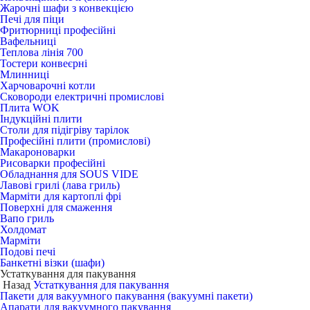
Жарочні шафи з конвекцією
Печі для піци
Фритюрниці професійні
Вафельниці
Теплова лінія 700
Тостери конвеєрні
Млинниці
Харчоварочні котли
Сковороди електричні промислові
Плита WOK
Індукційні плити
Столи для підігріву тарілок
Професійні плити (промислові)
Макароноварки
Рисоварки професійні
Обладнання для SOUS VIDE
Лавові грилі (лава гриль)
Марміти для картоплі фрі
Поверхні для смаження
Вапо гриль
Холдомат
Марміти
Подові печі
Банкетні візки (шафи)
Устаткування для пакування
Назад
Устаткування для пакування
Пакети для вакуумного пакування (вакуумні пакети)
Апарати для вакуумного пакування