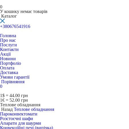
0
У кошику немає товарів
Каталог
+380676541916
Головна
Про нас
Послуги
Контакти
Акції
Новини
Портфоліо
Оплата
Доставка
Умови гарантії
Порівняння
0
1$ = 44.00 грн
1€ = 52.00 грн
Теплове обладнання
Назад
Теплове обладнання
Пароконвектомати
Розстоєчні шафи
Апарати для шаурми
Конвекційні печі (випічка)