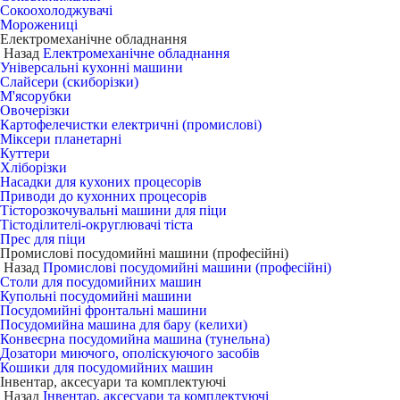
Сокоохолоджувачі
Морожениці
Електромеханічне обладнання
Назад
Електромеханічне обладнання
Універсальні кухонні машини
Слайсери (скиборізки)
М'ясорубки
Овочерізки
Картофелечистки електричні (промислові)
Міксери планетарні
Куттери
Хліборізки
Насадки для кухоних процесорів
Приводи до кухонних процесорів
Тісторозкочувальні машини для піци
Тістоділителі-округлювачі тіста
Прес для піци
Промислові посудомийні машини (професійні)
Назад
Промислові посудомийні машини (професійні)
Столи для посудомийних машин
Купольні посудомийні машини
Посудомийні фронтальні машини
Посудомийна машина для бару (келихи)
Конвеєрна посудомийна машина (тунельна)
Дозатори миючого, ополіскуючого засобів
Кошики для посудомийних машин
Інвентар, аксесуари та комплектуючі
Назад
Інвентар, аксесуари та комплектуючі