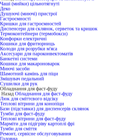
Чаші (мийки) цільнотягнуті
Деко
Душуючі (миючі) пристрої
Гастроємності
Кришки для гастроємностей
Диспенсери для склянок, серветок та кришок
Термоконтейнери (термобокси)
Конфорки електричні
Кошики для фритюрниць
Колоди для розрубки м'яса
Аксесуари для пароконвектоматів
Банкетні системи
Кошики для макароноварок
Миючі засоби
Шамотний камінь для піци
Змішувач педальний
Сушилки для рук
Обладнання для фаст-фуду
Назад
Обладнання для фаст-фуду
Люк для сміттєвого відсіку
Теплові вітрини для конопіци
Бази (підставки) для диспенсерів склянок
Тумби для фаст-фуду
Теплові вітрини для фаст-фуду
Марміти для підігріву картоплі фрі
Тумби для сміття
Ремонт, сервісне обслуговування
Головна