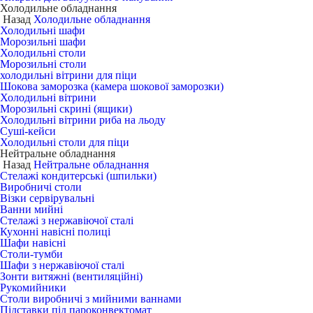
Холодильне обладнання
Назад
Холодильне обладнання
Холодильні шафи
Морозильні шафи
Холодильні столи
Морозильні столи
холодильні вітрини для піци
Шокова заморозка (камера шокової заморозки)
Холодильні вітрини
Морозильні скрині (ящики)
Холодильні вітрини риба на льоду
Суші-кейси
Холодильні столи для піци
Нейтральне обладнання
Назад
Нейтральне обладнання
Стелажі кондитерські (шпильки)
Виробничі столи
Візки сервірувальні
Ванни мийні
Стелажі з нержавіючої сталі
Кухонні навісні полиці
Шафи навісні
Столи-тумби
Шафи з нержавіючої сталі
Зонти витяжні (вентиляційні)
Рукомийники
Столи виробничі з мийними ваннами
Підставки під пароконвектомат