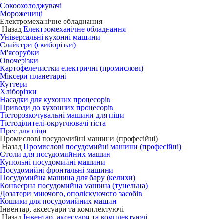
Сокоохолоджувачі
Морожениці
Електромеханічне обладнання
Назад
Електромеханічне обладнання
Універсальні кухонні машини
Слайсери (скиборізки)
М'ясорубки
Овочерізки
Картофелечистки електричні (промислові)
Міксери планетарні
Куттери
Хліборізки
Насадки для кухоних процесорів
Приводи до кухонних процесорів
Тісторозкочувальні машини для піци
Тістоділителі-округлювачі тіста
Прес для піци
Промислові посудомийні машини (професійні)
Назад
Промислові посудомийні машини (професійні)
Столи для посудомийних машин
Купольні посудомийні машини
Посудомийні фронтальні машини
Посудомийна машина для бару (келихи)
Конвеєрна посудомийна машина (тунельна)
Дозатори миючого, ополіскуючого засобів
Кошики для посудомийних машин
Інвентар, аксесуари та комплектуючі
Назад
Інвентар, аксесуари та комплектуючі