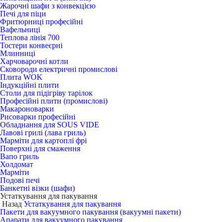
Жарочні шафи з конвекцією
Печі для піци
Фритюрниці професійні
Вафельниці
Теплова лінія 700
Тостери конвеєрні
Млинниці
Харчоварочні котли
Сковороди електричні промислові
Плита WOK
Індукційні плити
Столи для підігріву тарілок
Професійні плити (промислові)
Макароноварки
Рисоварки професійні
Обладнання для SOUS VIDE
Лавові грилі (лава гриль)
Марміти для картоплі фрі
Поверхні для смаження
Вапо гриль
Холдомат
Марміти
Подові печі
Банкетні візки (шафи)
Устаткування для пакування
Назад
Устаткування для пакування
Пакети для вакуумного пакування (вакуумні пакети)
Апарати для вакуумного пакування