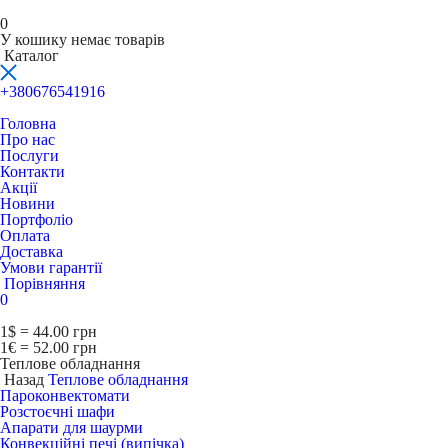
0
У кошику немає товарів
Каталог
+380676541916
Головна
Про нас
Послуги
Контакти
Акції
Новини
Портфоліо
Оплата
Доставка
Умови гарантії
Порівняння
0
1$ = 44.00 грн
1€ = 52.00 грн
Теплове обладнання
Назад
Теплове обладнання
Пароконвектомати
Розстоєчні шафи
Апарати для шаурми
Конвекційні печі (випічка)