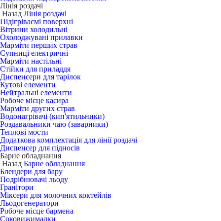
Лінія роздачі
Назад
Лінія роздачі
Підігріваємі поверхні
Вітрини холодильні
Охолоджувані прилавки
Марміти перших страв
Супниці електричні
Марміти настільні
Стійки для приладдя
Диспенсери для тарілок
Кутові елементи
Нейтральні елементи
Робоче місце касира
Марміти других страв
Водонагрівачі (кип'ятильники)
Роздавальники чаю (заварники)
Теплові мости
Додаткова комплектація для лінії роздачі
Диспенсер для підносів
Барне обладнання
Назад
Барне обладнання
Блендери для бару
Подрібнювачі льоду
Гранітори
Міксери для молочних коктейлів
Льодогенератори
Робоче місце бармена
Соковижималки