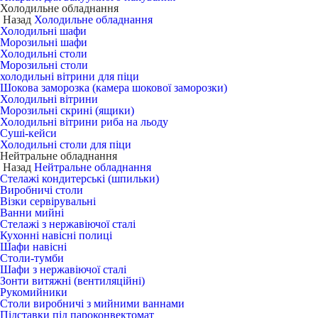
Холодильне обладнання
Назад
Холодильне обладнання
Холодильні шафи
Морозильні шафи
Холодильні столи
Морозильні столи
холодильні вітрини для піци
Шокова заморозка (камера шокової заморозки)
Холодильні вітрини
Морозильні скрині (ящики)
Холодильні вітрини риба на льоду
Суші-кейси
Холодильні столи для піци
Нейтральне обладнання
Назад
Нейтральне обладнання
Стелажі кондитерські (шпильки)
Виробничі столи
Візки сервірувальні
Ванни мийні
Стелажі з нержавіючої сталі
Кухонні навісні полиці
Шафи навісні
Столи-тумби
Шафи з нержавіючої сталі
Зонти витяжні (вентиляційні)
Рукомийники
Столи виробничі з мийними ваннами
Підставки під пароконвектомат