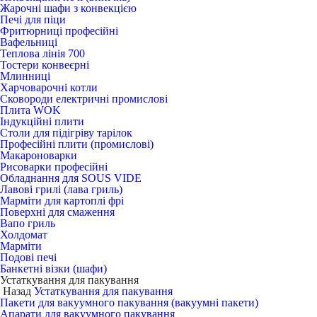
Жарочні шафи з конвекцією
Печі для піци
Фритюрниці професійні
Вафельниці
Теплова лінія 700
Тостери конвеєрні
Млинниці
Харчоварочні котли
Сковороди електричні промислові
Плита WOK
Індукційні плити
Столи для підігріву тарілок
Професійні плити (промислові)
Макароноварки
Рисоварки професійні
Обладнання для SOUS VIDE
Лавові грилі (лава гриль)
Марміти для картоплі фрі
Поверхні для смаження
Вапо гриль
Холдомат
Марміти
Подові печі
Банкетні візки (шафи)
Устаткування для пакування
Назад
Устаткування для пакування
Пакети для вакуумного пакування (вакуумні пакети)
Апарати для вакуумного пакування