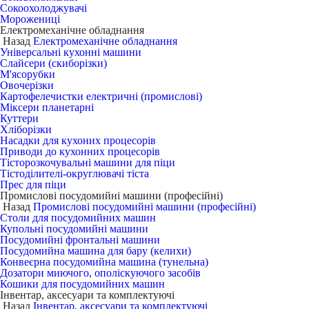
Сокоохолоджувачі
Морожениці
Електромеханічне обладнання
Назад
Електромеханічне обладнання
Універсальні кухонні машини
Слайсери (скиборізки)
М'ясорубки
Овочерізки
Картофелечистки електричні (промислові)
Міксери планетарні
Куттери
Хліборізки
Насадки для кухоних процесорів
Приводи до кухонних процесорів
Тісторозкочувальні машини для піци
Тістоділителі-округлювачі тіста
Прес для піци
Промислові посудомийні машини (професійні)
Назад
Промислові посудомийні машини (професійні)
Столи для посудомийних машин
Купольні посудомийні машини
Посудомийні фронтальні машини
Посудомийна машина для бару (келихи)
Конвеєрна посудомийна машина (тунельна)
Дозатори миючого, ополіскуючого засобів
Кошики для посудомийних машин
Інвентар, аксесуари та комплектуючі
Назад
Інвентар, аксесуари та комплектуючі