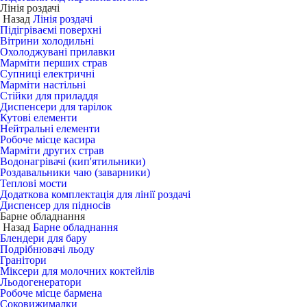
Лінія роздачі
Назад
Лінія роздачі
Підігріваємі поверхні
Вітрини холодильні
Охолоджувані прилавки
Марміти перших страв
Супниці електричні
Марміти настільні
Стійки для приладдя
Диспенсери для тарілок
Кутові елементи
Нейтральні елементи
Робоче місце касира
Марміти других страв
Водонагрівачі (кип'ятильники)
Роздавальники чаю (заварники)
Теплові мости
Додаткова комплектація для лінії роздачі
Диспенсер для підносів
Барне обладнання
Назад
Барне обладнання
Блендери для бару
Подрібнювачі льоду
Гранітори
Міксери для молочних коктейлів
Льодогенератори
Робоче місце бармена
Соковижималки