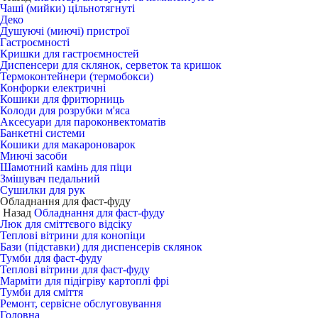
Чаші (мийки) цільнотягнуті
Деко
Душуючі (миючі) пристрої
Гастроємності
Кришки для гастроємностей
Диспенсери для склянок, серветок та кришок
Термоконтейнери (термобокси)
Конфорки електричні
Кошики для фритюрниць
Колоди для розрубки м'яса
Аксесуари для пароконвектоматів
Банкетні системи
Кошики для макароноварок
Миючі засоби
Шамотний камінь для піци
Змішувач педальний
Сушилки для рук
Обладнання для фаст-фуду
Назад
Обладнання для фаст-фуду
Люк для сміттєвого відсіку
Теплові вітрини для конопіци
Бази (підставки) для диспенсерів склянок
Тумби для фаст-фуду
Теплові вітрини для фаст-фуду
Марміти для підігріву картоплі фрі
Тумби для сміття
Ремонт, сервісне обслуговування
Головна