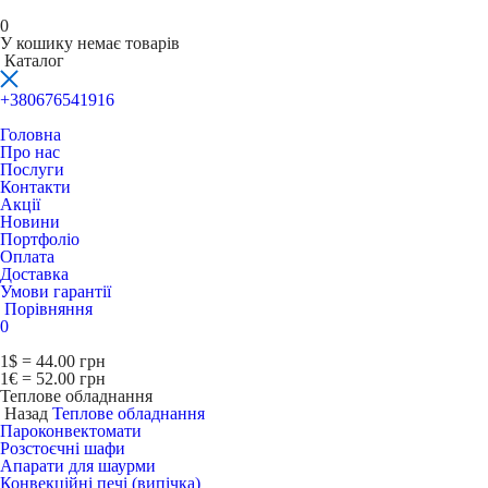
0
У кошику немає товарів
Каталог
+380676541916
Головна
Про нас
Послуги
Контакти
Акції
Новини
Портфоліо
Оплата
Доставка
Умови гарантії
Порівняння
0
1$ = 44.00 грн
1€ = 52.00 грн
Теплове обладнання
Назад
Теплове обладнання
Пароконвектомати
Розстоєчні шафи
Апарати для шаурми
Конвекційні печі (випічка)