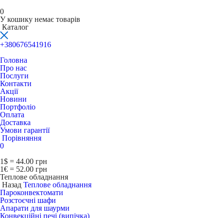
0
У кошику немає товарів
Каталог
+380676541916
Головна
Про нас
Послуги
Контакти
Акції
Новини
Портфоліо
Оплата
Доставка
Умови гарантії
Порівняння
0
1$ = 44.00 грн
1€ = 52.00 грн
Теплове обладнання
Назад
Теплове обладнання
Пароконвектомати
Розстоєчні шафи
Апарати для шаурми
Конвекційні печі (випічка)