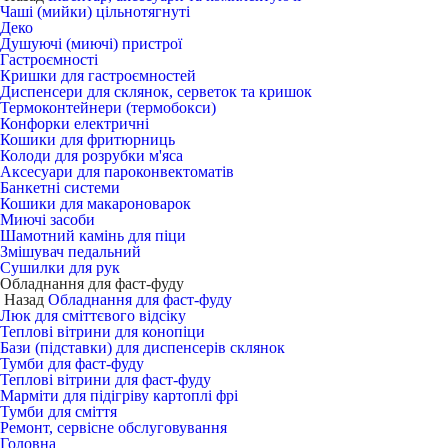
Чаші (мийки) цільнотягнуті
Деко
Душуючі (миючі) пристрої
Гастроємності
Кришки для гастроємностей
Диспенсери для склянок, серветок та кришок
Термоконтейнери (термобокси)
Конфорки електричні
Кошики для фритюрниць
Колоди для розрубки м'яса
Аксесуари для пароконвектоматів
Банкетні системи
Кошики для макароноварок
Миючі засоби
Шамотний камінь для піци
Змішувач педальний
Сушилки для рук
Обладнання для фаст-фуду
Назад
Обладнання для фаст-фуду
Люк для сміттєвого відсіку
Теплові вітрини для конопіци
Бази (підставки) для диспенсерів склянок
Тумби для фаст-фуду
Теплові вітрини для фаст-фуду
Марміти для підігріву картоплі фрі
Тумби для сміття
Ремонт, сервісне обслуговування
Головна