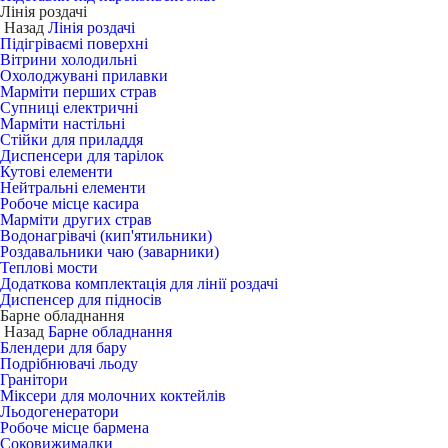
Лінія роздачі
Назад
Лінія роздачі
Підігріваємі поверхні
Вітрини холодильні
Охолоджувані прилавки
Марміти перших страв
Супниці електричні
Марміти настільні
Стійки для приладдя
Диспенсери для тарілок
Кутові елементи
Нейтральні елементи
Робоче місце касира
Марміти других страв
Водонагрівачі (кип'ятильники)
Роздавальники чаю (заварники)
Теплові мости
Додаткова комплектація для лінії роздачі
Диспенсер для підносів
Барне обладнання
Назад
Барне обладнання
Блендери для бару
Подрібнювачі льоду
Гранітори
Міксери для молочних коктейлів
Льодогенератори
Робоче місце бармена
Соковижималки