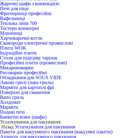
Жарочні шафи з конвекцією
Печі для піци
Фритюрниці професійні
Вафельниці
Теплова лінія 700
Тостери конвеєрні
Млинниці
Харчоварочні котли
Сковороди електричні промислові
Плита WOK
Індукційні плити
Столи для підігріву тарілок
Професійні плити (промислові)
Макароноварки
Рисоварки професійні
Обладнання для SOUS VIDE
Лавові грилі (лава гриль)
Марміти для картоплі фрі
Поверхні для смаження
Вапо гриль
Холдомат
Марміти
Подові печі
Банкетні візки (шафи)
Устаткування для пакування
Назад
Устаткування для пакування
Пакети для вакуумного пакування (вакуумні пакети)
Апарати для вакуумного пакування