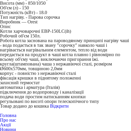
Висота (мм) -
850/1050
Об'єм (л) -
150
Потужність (кВт) -
18.0
Тип нагріву. -
Парова сорочка
Виробник — Orest
Опис
Котли харчоварочні EBP-150LC(ih)
Робочий об'єм 150л.
Робота котла заснована на пароводяному принципі нагріву чаші
- вода подається в так звану "сорочку" навколо чаші і
нагрівається нагрівальним елементом, тепло від води
передається на продукт в чаші котла плавно і рівномірно по
всьому об'єму чаші, виключаючи пригорання їжі.
кругла(штампована) чаша з нержавіючої сталі, розміром
Ø600х570мм, товщиною 2,0мм
корпус - повністю з нержавіючої сталі
фіксація кришки в піднятому положенні
захисний термостат
автоматика і арматура (Італія)
підключення до водопроводу і каналізації
подача води простим натисканням кнопки
регульовані по висоті опори телескопічного типу
Товар додано до кошика
Відкрити
Головна
Про нас
Акції
Новини