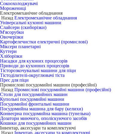
Сокоохолоджувачі
Морожениці
Електромеханічне обладнання
Назад
Електромеханічне обладнання
Універсальні кухонні машини
Слайсери (скиборізки)
М'ясорубки
Овочерізки
Картофелечистки електричні (промислові)
Міксери планетарні
Куттери
Хліборізки
Насадки для кухоних процесорів
Приводи до кухонних процесорів
Тісторозкочувальні машини для піци
Тістоділителі-округлювачі тіста
Прес для піци
Промислові посудомийні машини (професійні)
Назад
Промислові посудомийні машини (професійні)
Столи для посудомийних машин
Купольні посудомийні машини
Посудомийні фронтальні машини
Посудомийна машина для бару (келихи)
Конвеєрна посудомийна машина (тунельна)
Дозатори миючого, ополіскуючого засобів
Кошики для посудомийних машин
Інвентар, аксесуари та комплектуючі
Назад
Інвентар, аксесуари та комплектуючі