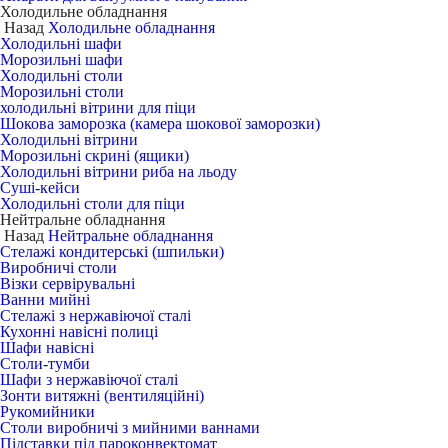
Холодильне обладнання
Назад
Холодильне обладнання
Холодильні шафи
Морозильні шафи
Холодильні столи
Морозильні столи
холодильні вітрини для піци
Шокова заморозка (камера шокової заморозки)
Холодильні вітрини
Морозильні скрині (ящики)
Холодильні вітрини риба на льоду
Суші-кейси
Холодильні столи для піци
Нейтральне обладнання
Назад
Нейтральне обладнання
Стелажі кондитерські (шпильки)
Виробничі столи
Візки сервірувальні
Ванни мийні
Стелажі з нержавіючої сталі
Кухонні навісні полиці
Шафи навісні
Столи-тумби
Шафи з нержавіючої сталі
Зонти витяжні (вентиляційні)
Рукомийники
Столи виробничі з мийними ваннами
Підставки під пароконвектомат