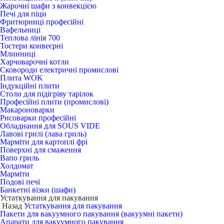
Жарочні шафи з конвекцією
Печі для піци
Фритюрниці професійні
Вафельниці
Теплова лінія 700
Тостери конвеєрні
Млинниці
Харчоварочні котли
Сковороди електричні промислові
Плита WOK
Індукційні плити
Столи для підігріву тарілок
Професійні плити (промислові)
Макароноварки
Рисоварки професійні
Обладнання для SOUS VIDE
Лавові грилі (лава гриль)
Марміти для картоплі фрі
Поверхні для смаження
Вапо гриль
Холдомат
Марміти
Подові печі
Банкетні візки (шафи)
Устаткування для пакування
Назад
Устаткування для пакування
Пакети для вакуумного пакування (вакуумні пакети)
Апарати для вакуумного пакування