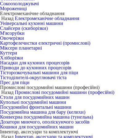
Сокоохолоджувачі
Морожениці
Електромеханічне обладнання
Назад
Електромеханічне обладнання
Універсальні кухонні машини
Слайсери (скиборізки)
М'ясорубки
Овочерізки
Картофелечистки електричні (промислові)
Міксери планетарні
Куттери
Хліборізки
Насадки для кухоних процесорів
Приводи до кухонних процесорів
Тісторозкочувальні машини для піци
Тістоділителі-округлювачі тіста
Прес для піци
Промислові посудомийні машини (професійні)
Назад
Промислові посудомийні машини (професійні)
Столи для посудомийних машин
Купольні посудомийні машини
Посудомийні фронтальні машини
Посудомийна машина для бару (келихи)
Конвеєрна посудомийна машина (тунельна)
Дозатори миючого, ополіскуючого засобів
Кошики для посудомийних машин
Інвентар, аксесуари та комплектуючі
Назад
Інвентар, аксесуари та комплектуючі