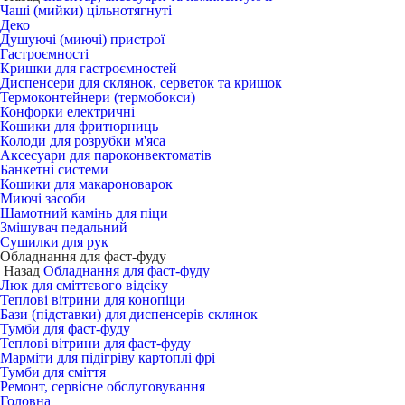
Чаші (мийки) цільнотягнуті
Деко
Душуючі (миючі) пристрої
Гастроємності
Кришки для гастроємностей
Диспенсери для склянок, серветок та кришок
Термоконтейнери (термобокси)
Конфорки електричні
Кошики для фритюрниць
Колоди для розрубки м'яса
Аксесуари для пароконвектоматів
Банкетні системи
Кошики для макароноварок
Миючі засоби
Шамотний камінь для піци
Змішувач педальний
Сушилки для рук
Обладнання для фаст-фуду
Назад
Обладнання для фаст-фуду
Люк для сміттєвого відсіку
Теплові вітрини для конопіци
Бази (підставки) для диспенсерів склянок
Тумби для фаст-фуду
Теплові вітрини для фаст-фуду
Марміти для підігріву картоплі фрі
Тумби для сміття
Ремонт, сервісне обслуговування
Головна