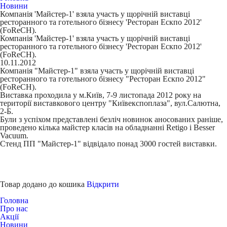
Новини
Компанія 'Майстер-1' взяла участь у щорічній виставці
ресторанного та готельного бізнесу 'Ресторан Ескпо 2012'
(FoReCH).
Компанія 'Майстер-1' взяла участь у щорічній виставці
ресторанного та готельного бізнесу 'Ресторан Ескпо 2012'
(FoReCH).
10.11.2012
Компанія "Майстер-1" взяла участь у щорічній виставці
ресторанного та готельного бізнесу "Ресторан Ескпо 2012"
(FoReCH).
Виставка проходила у м.Київ, 7-9 листопада 2012 року на
території виставкового центру "Київекспоплаза", вул.Салютна,
2-Б.
Були з успіхом представлені безліч новинок аносованих раніше,
проведено кілька майстер класів на обладнанні Retigo і Besser
Vacuum.
Стенд ПП "Майстер-1" відвідало понад 3000 гостей виставки.
Товар додано до кошика
Відкрити
Головна
Про нас
Акції
Новини