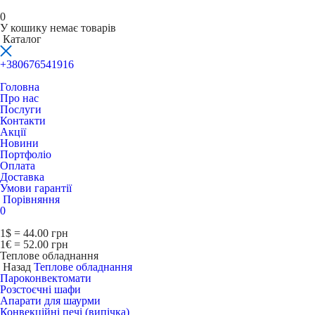
0
У кошику немає товарів
Каталог
+380676541916
Головна
Про нас
Послуги
Контакти
Акції
Новини
Портфоліо
Оплата
Доставка
Умови гарантії
Порівняння
0
1$ = 44.00 грн
1€ = 52.00 грн
Теплове обладнання
Назад
Теплове обладнання
Пароконвектомати
Розстоєчні шафи
Апарати для шаурми
Конвекційні печі (випічка)