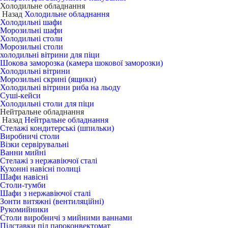
Холодильне обладнання
Назад
Холодильне обладнання
Холодильні шафи
Морозильні шафи
Холодильні столи
Морозильні столи
холодильні вітрини для піци
Шокова заморозка (камера шокової заморозки)
Холодильні вітрини
Морозильні скрині (ящики)
Холодильні вітрини риба на льоду
Суші-кейси
Холодильні столи для піци
Нейтральне обладнання
Назад
Нейтральне обладнання
Стелажі кондитерські (шпильки)
Виробничі столи
Візки сервірувальні
Ванни мийні
Стелажі з нержавіючої сталі
Кухонні навісні полиці
Шафи навісні
Столи-тумби
Шафи з нержавіючої сталі
Зонти витяжні (вентиляційні)
Рукомийники
Столи виробничі з мийними ваннами
Підставки під пароконвектомат