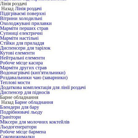
Лінія роздачі
Назад
Лінія роздачі
Підігріваємі поверхні
Вітрини холодильні
Охолоджувані прилавки
Марміти перших страв
Супниці електричні
Марміти настільні
Стійки для приладдя
Диспенсери для тарілок
Кутові елементи
Нейтральні елементи
Робоче місце касира
Марміти других страв
Водонагрівачі (кип'ятильники)
Роздавальники чаю (заварники)
Теплові мости
Додаткова комплектація для лінії роздачі
Диспенсер для підносів
Барне обладнання
Назад
Барне обладнання
Блендери для бару
Подрібнювачі льоду
Гранітори
Міксери для молочних коктейлів
Льодогенератори
Робоче місце бармена
Соковижималки