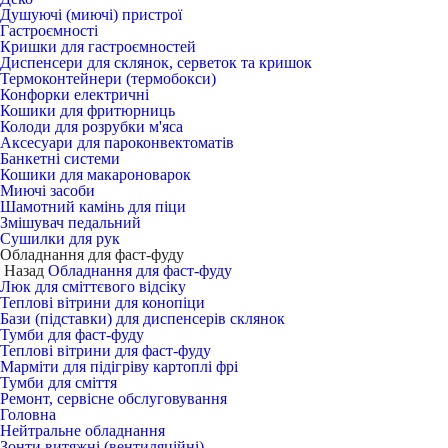
Душуючі (миючі) пристрої
Гастроємності
Кришки для гастроємностей
Диспенсери для склянок, серветок та кришок
Термоконтейнери (термобокси)
Конфорки електричні
Кошики для фритюрниць
Колоди для розрубки м'яса
Аксесуари для пароконвектоматів
Банкетні системи
Кошики для макароноварок
Миючі засоби
Шамотний камінь для піци
Змішувач педальний
Сушилки для рук
Обладнання для фаст-фуду
Назад
Обладнання для фаст-фуду
Люк для сміттєвого відсіку
Теплові вітрини для конопіци
Бази (підставки) для диспенсерів склянок
Тумби для фаст-фуду
Теплові вітрини для фаст-фуду
Марміти для підігріву картоплі фрі
Тумби для сміття
Ремонт, сервісне обслуговування
Головна
Нейтральне обладнання
Зонти витяжні (вентиляційні)