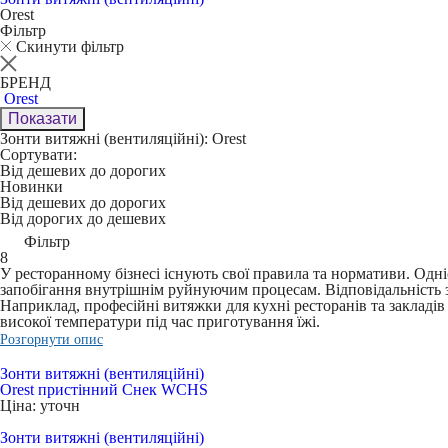
Orest
Фільтр
Скинути фільтр
БРЕНД
Orest
Показати
Зонти витяжні (вентиляційні): Orest
Сортувати:
Від дешевих до дорогих
Новинки
Від дешевих до дорогих
Від дорогих до дешевих
Фільтр
8
У ресторанному бізнесі існують свої правила та нормативи. Одн
запобігання внутрішнім руйнуючим процесам. Відповідальність за
Наприклад, професійні витяжки для кухні ресторанів та закладі
високої температури під час приготування їжі.
Розгорнути опис
Зонти витяжні (вентиляційні)
Orest пристінний Снек WCHS
Ціна: уточн
Зонти витяжні (вентиляційні)