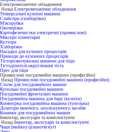
Електромеханічне обладнання
Назад
Електромеханічне обладнання
Універсальні кухонні машини
Слайсери (скиборізки)
М'ясорубки
Овочерізки
Картофелечистки електричні (промислові)
Міксери планетарні
Куттери
Хліборізки
Насадки для кухоних процесорів
Приводи до кухонних процесорів
Тісторозкочувальні машини для піци
Тістоділителі-округлювачі тіста
Прес для піци
Промислові посудомийні машини (професійні)
Назад
Промислові посудомийні машини (професійні)
Столи для посудомийних машин
Купольні посудомийні машини
Посудомийні фронтальні машини
Посудомийна машина для бару (келихи)
Конвеєрна посудомийна машина (тунельна)
Дозатори миючого, ополіскуючого засобів
Кошики для посудомийних машин
Інвентар, аксесуари та комплектуючі
Назад
Інвентар, аксесуари та комплектуючі
Чаші (мийки) цільнотягнуті
Деко