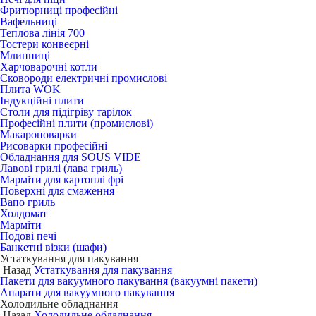
Фритюрниці професійні
Вафельниці
Теплова лінія 700
Тостери конвеєрні
Млинниці
Харчоварочні котли
Сковороди електричні промислові
Плита WOK
Індукційні плити
Столи для підігріву тарілок
Професійні плити (промислові)
Макароноварки
Рисоварки професійні
Обладнання для SOUS VIDE
Лавові грилі (лава гриль)
Марміти для картоплі фрі
Поверхні для смаження
Вапо гриль
Холдомат
Марміти
Подові печі
Банкетні візки (шафи)
Устаткування для пакування
Назад
Устаткування для пакування
Пакети для вакуумного пакування (вакуумні пакети)
Апарати для вакуумного пакування
Холодильне обладнання
Назад
Холодильне обладнання