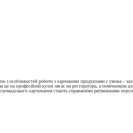
ією з особливостей роботи з харчовими продуктами є умова – за
 це на професійній кухні лягає на ресторатора, а помічником дл
в громадського харчування стають справжніми рятівниками персон