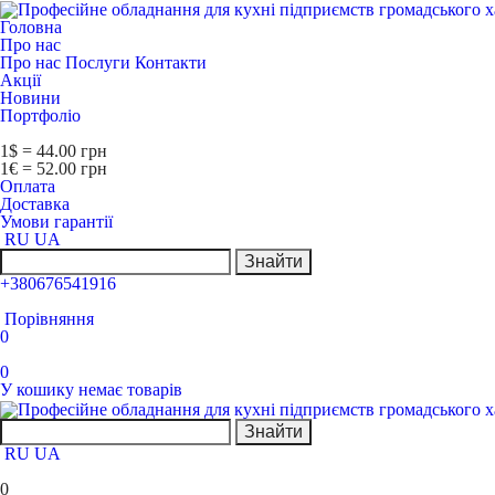
Головна
Про нас
Про нас
Послуги
Контакти
Акції
Новини
Портфоліо
1$ = 44.00 грн
1€ = 52.00 грн
Оплата
Доставка
Умови гарантії
RU
UA
Знайти
+380676541916
Порівняння
0
0
У кошику немає товарів
Знайти
RU
UA
0