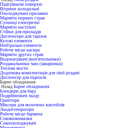
Підігріваємі поверхні
Вітрини холодильні
Охолоджувані прилавки
Марміти перших страв
Супниці електричні
Марміти настільні
Стійки для приладдя
Диспенсери для тарілок
Кутові елементи
Нейтральні елементи
Робоче місце касира
Марміти других страв
Водонагрівачі (кип'ятильники)
Роздавальники чаю (заварники)
Теплові мости
Додаткова комплектація для лінії роздачі
Диспенсер для підносів
Барне обладнання
Назад
Барне обладнання
Блендери для бару
Подрібнювачі льоду
Гранітори
Міксери для молочних коктейлів
Льодогенератори
Робоче місце бармена
Соковижималки
Сокоохолоджувачі
Морожениці