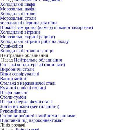
Холодильні шафи
Морозильні шафи
Холодильні столи
Морозильні столи
холодильні вітрини для піци
Шокова заморозка (камера шокової заморозки)
Холодильні вітрини
Морозильні скрині (ящики)
Холодильні вітрини риба на льоду
Суші-кейси
Холодильні столи для піци
Нейтральне обладнання
Назад
Нейтральне обладнання
Стелажі кондитерські (шпильки)
Виробничі столи
Візки сервірувальні
Ванни мийні
Стелажі з нержавіючої сталі
Кухонні навісні полиці
Шафи навісні
Столи-тумби
Шафи з нержавіючої сталі
Зонти витяжні (вентиляційні)
Рукомийники
Столи виробничі з мийними ваннами
Підставки під пароконвектомат
Лінія роздачі
Назад
Лінія роздачі