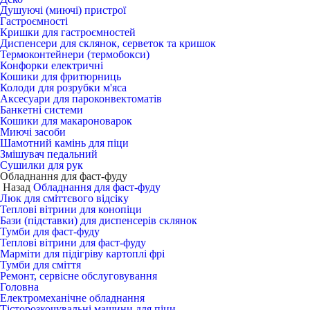
Душуючі (миючі) пристрої
Гастроємності
Кришки для гастроємностей
Диспенсери для склянок, серветок та кришок
Термоконтейнери (термобокси)
Конфорки електричні
Кошики для фритюрниць
Колоди для розрубки м'яса
Аксесуари для пароконвектоматів
Банкетні системи
Кошики для макароноварок
Миючі засоби
Шамотний камінь для піци
Змішувач педальний
Сушилки для рук
Обладнання для фаст-фуду
Назад
Обладнання для фаст-фуду
Люк для сміттєвого відсіку
Теплові вітрини для конопіци
Бази (підставки) для диспенсерів склянок
Тумби для фаст-фуду
Теплові вітрини для фаст-фуду
Марміти для підігріву картоплі фрі
Тумби для сміття
Ремонт, сервісне обслуговування
Головна
Електромеханічне обладнання
Тісторозкочувальні машини для піци