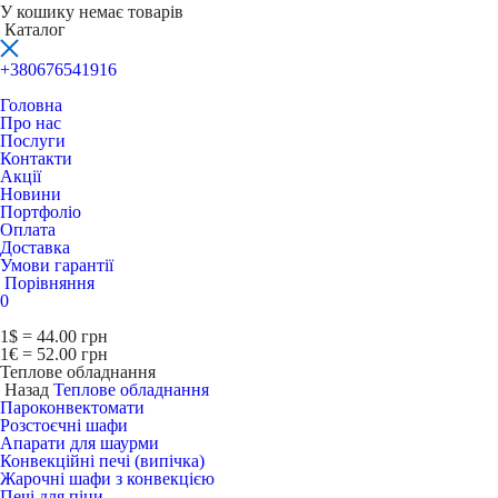
У кошику немає товарів
Каталог
+380676541916
Головна
Про нас
Послуги
Контакти
Акції
Новини
Портфоліо
Оплата
Доставка
Умови гарантії
Порівняння
0
1$ = 44.00 грн
1€ = 52.00 грн
Теплове обладнання
Назад
Теплове обладнання
Пароконвектомати
Розстоєчні шафи
Апарати для шаурми
Конвекційні печі (випічка)
Жарочні шафи з конвекцією
Печі для піци