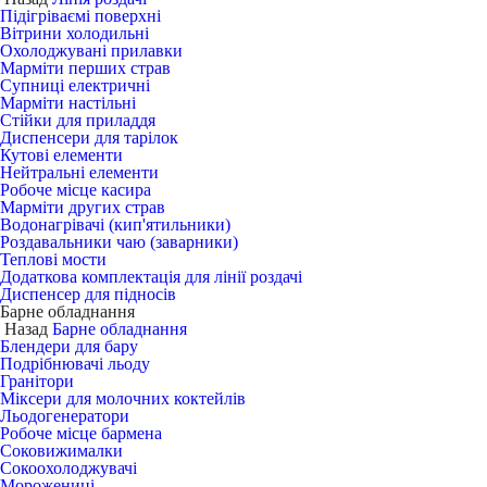
Підігріваємі поверхні
Вітрини холодильні
Охолоджувані прилавки
Марміти перших страв
Супниці електричні
Марміти настільні
Стійки для приладдя
Диспенсери для тарілок
Кутові елементи
Нейтральні елементи
Робоче місце касира
Марміти других страв
Водонагрівачі (кип'ятильники)
Роздавальники чаю (заварники)
Теплові мости
Додаткова комплектація для лінії роздачі
Диспенсер для підносів
Барне обладнання
Назад
Барне обладнання
Блендери для бару
Подрібнювачі льоду
Гранітори
Міксери для молочних коктейлів
Льодогенератори
Робоче місце бармена
Соковижималки
Сокоохолоджувачі
Морожениці