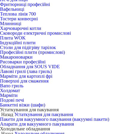
Фритюрниці професійні
Вафельниці
Теплова лінія 700
Тостери конвеєрні
Млинниці
Харчоварочні котли
Сковороди електричні промислові
Плита WOK
Індукційні плити
Столи для підігріву тарілок
Професійні плити (промислові)
Макароноварки
Рисоварки професійні
Обладнання для SOUS VIDE
Лавові грилі (лава гриль)
Марміти для картоплі фрі
Поверхні для смаження
Вапо гриль
Холдомат
Марміти
Подові печі
Банкетні візки (шафи)
Устаткування для пакування
Назад
Устаткування для пакування
Пакети для вакуумного пакування (вакуумні пакети)
Апарати для вакуумного пакування
Холодильне обладнання
Назад
Холодильне обладнання