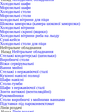
Холодильні шафи
Морозильні шафи
Холодильні столи
Морозильні столи
холодильні вітрини для піци
Шокова заморозка (камера шокової заморозки)
Холодильні вітрини
Морозильні скрині (ящики)
Холодильні вітрини риба на льоду
Суші-кейси
Холодильні столи для піци
Нейтральне обладнання
Назад
Нейтральне обладнання
Стелажі кондитерські (шпильки)
Виробничі столи
Візки сервірувальні
Ванни мийні
Стелажі з нержавіючої сталі
Кухонні навісні полиці
Шафи навісні
Столи-тумби
Шафи з нержавіючої сталі
Зонти витяжні (вентиляційні)
Рукомийники
Столи виробничі з мийними ваннами
Підставки під пароконвектомат
Лінія роздачі
Назад
Лінія роздачі