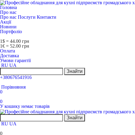
Головна
Про нас
Про нас
Послуги
Контакти
Акції
Новини
Портфоліо
1$ = 44.00 грн
1€ = 52.00 грн
Оплата
Доставка
Умови гарантії
RU
UA
Знайти
+380676541916
Порівняння
0
0
У кошику немає товарів
Знайти
RU
UA
0