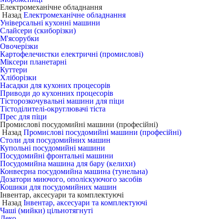
Електромеханічне обладнання
Назад
Електромеханічне обладнання
Універсальні кухонні машини
Слайсери (скиборізки)
М'ясорубки
Овочерізки
Картофелечистки електричні (промислові)
Міксери планетарні
Куттери
Хліборізки
Насадки для кухоних процесорів
Приводи до кухонних процесорів
Тісторозкочувальні машини для піци
Тістоділителі-округлювачі тіста
Прес для піци
Промислові посудомийні машини (професійні)
Назад
Промислові посудомийні машини (професійні)
Столи для посудомийних машин
Купольні посудомийні машини
Посудомийні фронтальні машини
Посудомийна машина для бару (келихи)
Конвеєрна посудомийна машина (тунельна)
Дозатори миючого, ополіскуючого засобів
Кошики для посудомийних машин
Інвентар, аксесуари та комплектуючі
Назад
Інвентар, аксесуари та комплектуючі
Чаші (мийки) цільнотягнуті
Деко