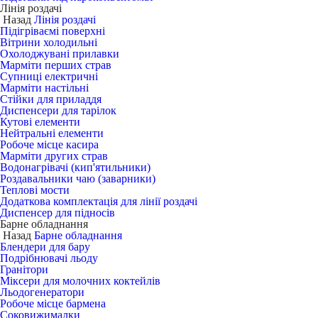
Лінія роздачі
Назад
Лінія роздачі
Підігріваємі поверхні
Вітрини холодильні
Охолоджувані прилавки
Марміти перших страв
Супниці електричні
Марміти настільні
Стійки для приладдя
Диспенсери для тарілок
Кутові елементи
Нейтральні елементи
Робоче місце касира
Марміти других страв
Водонагрівачі (кип'ятильники)
Роздавальники чаю (заварники)
Теплові мости
Додаткова комплектація для лінії роздачі
Диспенсер для підносів
Барне обладнання
Назад
Барне обладнання
Блендери для бару
Подрібнювачі льоду
Гранітори
Міксери для молочних коктейлів
Льодогенератори
Робоче місце бармена
Соковижималки