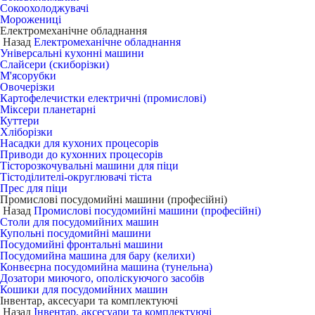
Сокоохолоджувачі
Морожениці
Електромеханічне обладнання
Назад
Електромеханічне обладнання
Універсальні кухонні машини
Слайсери (скиборізки)
М'ясорубки
Овочерізки
Картофелечистки електричні (промислові)
Міксери планетарні
Куттери
Хліборізки
Насадки для кухоних процесорів
Приводи до кухонних процесорів
Тісторозкочувальні машини для піци
Тістоділителі-округлювачі тіста
Прес для піци
Промислові посудомийні машини (професійні)
Назад
Промислові посудомийні машини (професійні)
Столи для посудомийних машин
Купольні посудомийні машини
Посудомийні фронтальні машини
Посудомийна машина для бару (келихи)
Конвеєрна посудомийна машина (тунельна)
Дозатори миючого, ополіскуючого засобів
Кошики для посудомийних машин
Інвентар, аксесуари та комплектуючі
Назад
Інвентар, аксесуари та комплектуючі