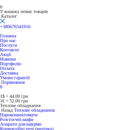
0
У кошику немає товарів
Каталог
+380676541916
Головна
Про нас
Послуги
Контакти
Акції
Новини
Портфоліо
Оплата
Доставка
Умови гарантії
Порівняння
0
1$ = 44.00 грн
1€ = 52.00 грн
Теплове обладнання
Назад
Теплове обладнання
Пароконвектомати
Розстоєчні шафи
Апарати для шаурми
Конвекційні печі (випічка)