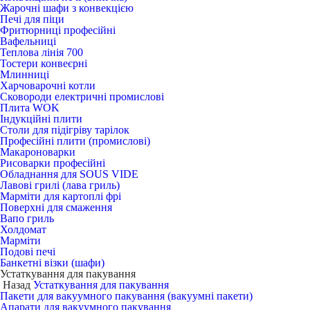
Жарочні шафи з конвекцією
Печі для піци
Фритюрниці професійні
Вафельниці
Теплова лінія 700
Тостери конвеєрні
Млинниці
Харчоварочні котли
Сковороди електричні промислові
Плита WOK
Індукційні плити
Столи для підігріву тарілок
Професійні плити (промислові)
Макароноварки
Рисоварки професійні
Обладнання для SOUS VIDE
Лавові грилі (лава гриль)
Марміти для картоплі фрі
Поверхні для смаження
Вапо гриль
Холдомат
Марміти
Подові печі
Банкетні візки (шафи)
Устаткування для пакування
Назад
Устаткування для пакування
Пакети для вакуумного пакування (вакуумні пакети)
Апарати для вакуумного пакування