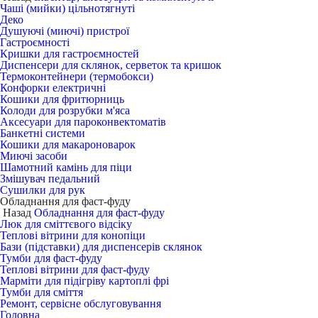
Чаші (мийки) цільнотягнуті
Деко
Душуючі (миючі) пристрої
Гастроємності
Кришки для гастроємностей
Диспенсери для склянок, серветок та кришок
Термоконтейнери (термобокси)
Конфорки електричні
Кошики для фритюрниць
Колоди для розрубки м'яса
Аксесуари для пароконвектоматів
Банкетні системи
Кошики для макароноварок
Миючі засоби
Шамотний камінь для піци
Змішувач педальний
Сушилки для рук
Обладнання для фаст-фуду
Назад
Обладнання для фаст-фуду
Люк для сміттєвого відсіку
Теплові вітрини для конопіци
Бази (підставки) для диспенсерів склянок
Тумби для фаст-фуду
Теплові вітрини для фаст-фуду
Марміти для підігріву картоплі фрі
Тумби для сміття
Ремонт, сервісне обслуговування
Головна