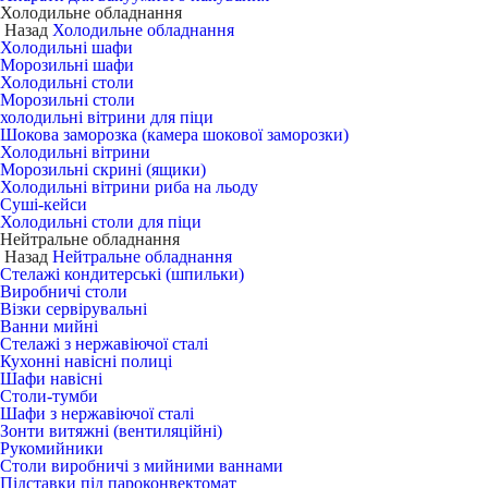
Холодильне обладнання
Назад
Холодильне обладнання
Холодильні шафи
Морозильні шафи
Холодильні столи
Морозильні столи
холодильні вітрини для піци
Шокова заморозка (камера шокової заморозки)
Холодильні вітрини
Морозильні скрині (ящики)
Холодильні вітрини риба на льоду
Суші-кейси
Холодильні столи для піци
Нейтральне обладнання
Назад
Нейтральне обладнання
Стелажі кондитерські (шпильки)
Виробничі столи
Візки сервірувальні
Ванни мийні
Стелажі з нержавіючої сталі
Кухонні навісні полиці
Шафи навісні
Столи-тумби
Шафи з нержавіючої сталі
Зонти витяжні (вентиляційні)
Рукомийники
Столи виробничі з мийними ваннами
Підставки під пароконвектомат