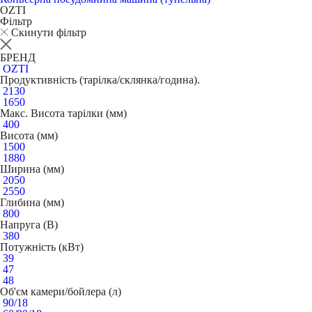
OZTI
Фільтр
Скинути фільтр
БРЕНД
OZTI
Продуктивність (тарілка/склянка/година).
2130
1650
Макс. Висота тарілки (мм)
400
Висота (мм)
1500
1880
Ширина (мм)
2050
2550
Глибина (мм)
800
Напруга (В)
380
Потужність (кВт)
39
47
48
Об'єм камери/бойлера (л)
90/18