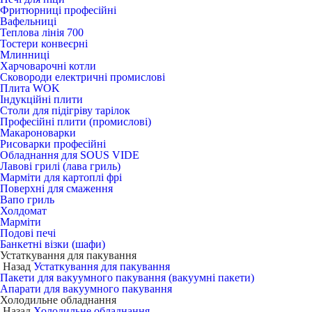
Фритюрниці професійні
Вафельниці
Теплова лінія 700
Тостери конвеєрні
Млинниці
Харчоварочні котли
Сковороди електричні промислові
Плита WOK
Індукційні плити
Столи для підігріву тарілок
Професійні плити (промислові)
Макароноварки
Рисоварки професійні
Обладнання для SOUS VIDE
Лавові грилі (лава гриль)
Марміти для картоплі фрі
Поверхні для смаження
Вапо гриль
Холдомат
Марміти
Подові печі
Банкетні візки (шафи)
Устаткування для пакування
Назад
Устаткування для пакування
Пакети для вакуумного пакування (вакуумні пакети)
Апарати для вакуумного пакування
Холодильне обладнання
Назад
Холодильне обладнання