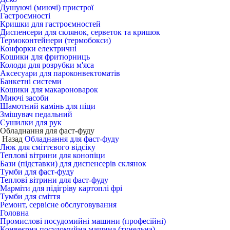
Душуючі (миючі) пристрої
Гастроємності
Кришки для гастроємностей
Диспенсери для склянок, серветок та кришок
Термоконтейнери (термобокси)
Конфорки електричні
Кошики для фритюрниць
Колоди для розрубки м'яса
Аксесуари для пароконвектоматів
Банкетні системи
Кошики для макароноварок
Миючі засоби
Шамотний камінь для піци
Змішувач педальний
Сушилки для рук
Обладнання для фаст-фуду
Назад
Обладнання для фаст-фуду
Люк для сміттєвого відсіку
Теплові вітрини для конопіци
Бази (підставки) для диспенсерів склянок
Тумби для фаст-фуду
Теплові вітрини для фаст-фуду
Марміти для підігріву картоплі фрі
Тумби для сміття
Ремонт, сервісне обслуговування
Головна
Промислові посудомийні машини (професійні)
Конвеєрна посудомийна машина (тунельна)