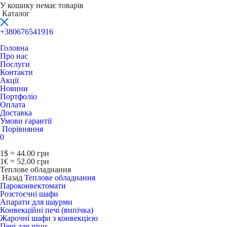
У кошику немає товарів
Каталог
+380676541916
Головна
Про нас
Послуги
Контакти
Акції
Новини
Портфоліо
Оплата
Доставка
Умови гарантії
Порівняння
0
1$ = 44.00 грн
1€ = 52.00 грн
Теплове обладнання
Назад
Теплове обладнання
Пароконвектомати
Розстоєчні шафи
Апарати для шаурми
Конвекційні печі (випічка)
Жарочні шафи з конвекцією
Печі для піци