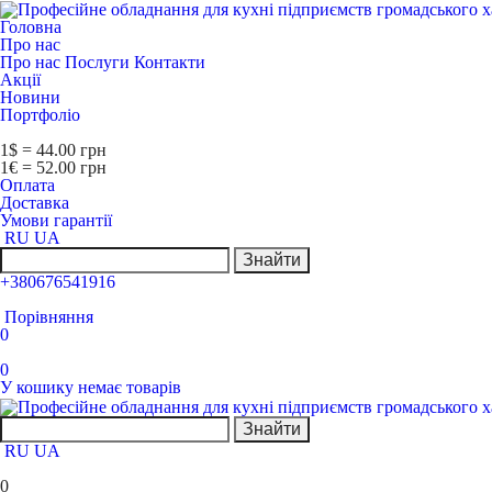
Головна
Про нас
Про нас
Послуги
Контакти
Акції
Новини
Портфоліо
1$ = 44.00 грн
1€ = 52.00 грн
Оплата
Доставка
Умови гарантії
RU
UA
Знайти
+380676541916
Порівняння
0
0
У кошику немає товарів
Знайти
RU
UA
0