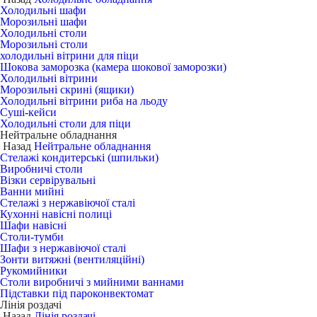
Холодильні шафи
Морозильні шафи
Холодильні столи
Морозильні столи
холодильні вітрини для піци
Шокова заморозка (камера шокової заморозки)
Холодильні вітрини
Морозильні скрині (ящики)
Холодильні вітрини риба на льоду
Суші-кейси
Холодильні столи для піци
Нейтральне обладнання
Назад
Нейтральне обладнання
Стелажі кондитерські (шпильки)
Виробничі столи
Візки сервірувальні
Ванни мийні
Стелажі з нержавіючої сталі
Кухонні навісні полиці
Шафи навісні
Столи-тумби
Шафи з нержавіючої сталі
Зонти витяжні (вентиляційні)
Рукомийники
Столи виробничі з мийними ваннами
Підставки під пароконвектомат
Лінія роздачі
Назад
Лінія роздачі