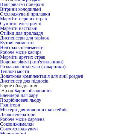
Підігріваємі поверхні
Вітрини холодильні
Охолоджувані прилавки
Марміти перших страв
Супниці електричні
Марміти настільні
Стійки для приладдя
Диспенсери для тарілок
Кутові елементи
Нейтральні елементи
Робоче місце касира
Марміти других страв
Водонагрівачі (кип'ятильники)
Роздавальники чаю (заварники)
Теплові мости
Додаткова комплектація для лінії роздачі
Диспенсер для підносів
Барне обладнання
Назад
Барне обладнання
Блендери для бару
Подрібнювачі льоду
Гранітори
Міксери для молочних коктейлів
Льодогенератори
Робоче місце бармена
Соковижималки
Сокоохолоджувачі
Морожениці