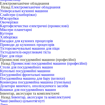
Електромеханічне обладнання
Назад
Електромеханічне обладнання
Універсальні кухонні машини
Слайсери (скиборізки)
М'ясорубки
Овочерізки
Картофелечистки електричні (промислові)
Міксери планетарні
Куттери
Хліборізки
Насадки для кухоних процесорів
Приводи до кухонних процесорів
Тісторозкочувальні машини для піци
Тістоділителі-округлювачі тіста
Прес для піци
Промислові посудомийні машини (професійні)
Назад
Промислові посудомийні машини (професійні)
Столи для посудомийних машин
Купольні посудомийні машини
Посудомийні фронтальні машини
Посудомийна машина для бару (келихи)
Конвеєрна посудомийна машина (тунельна)
Дозатори миючого, ополіскуючого засобів
Кошики для посудомийних машин
Інвентар, аксесуари та комплектуючі
Назад
Інвентар, аксесуари та комплектуючі
Чаші (мийки) цільнотягнуті
Деко