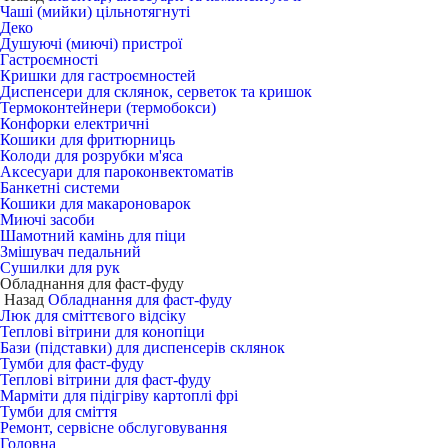
Чаші (мийки) цільнотягнуті
Деко
Душуючі (миючі) пристрої
Гастроємності
Кришки для гастроємностей
Диспенсери для склянок, серветок та кришок
Термоконтейнери (термобокси)
Конфорки електричні
Кошики для фритюрниць
Колоди для розрубки м'яса
Аксесуари для пароконвектоматів
Банкетні системи
Кошики для макароноварок
Миючі засоби
Шамотний камінь для піци
Змішувач педальний
Сушилки для рук
Обладнання для фаст-фуду
Назад
Обладнання для фаст-фуду
Люк для сміттєвого відсіку
Теплові вітрини для конопіци
Бази (підставки) для диспенсерів склянок
Тумби для фаст-фуду
Теплові вітрини для фаст-фуду
Марміти для підігріву картоплі фрі
Тумби для сміття
Ремонт, сервісне обслуговування
Головна