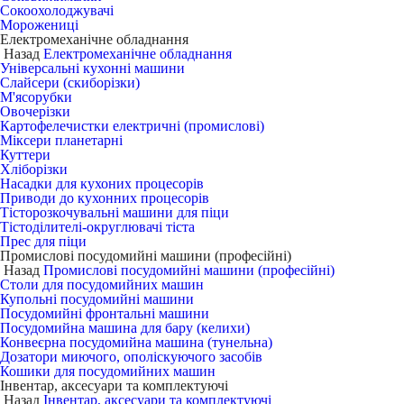
Сокоохолоджувачі
Морожениці
Електромеханічне обладнання
Назад
Електромеханічне обладнання
Універсальні кухонні машини
Слайсери (скиборізки)
М'ясорубки
Овочерізки
Картофелечистки електричні (промислові)
Міксери планетарні
Куттери
Хліборізки
Насадки для кухоних процесорів
Приводи до кухонних процесорів
Тісторозкочувальні машини для піци
Тістоділителі-округлювачі тіста
Прес для піци
Промислові посудомийні машини (професійні)
Назад
Промислові посудомийні машини (професійні)
Столи для посудомийних машин
Купольні посудомийні машини
Посудомийні фронтальні машини
Посудомийна машина для бару (келихи)
Конвеєрна посудомийна машина (тунельна)
Дозатори миючого, ополіскуючого засобів
Кошики для посудомийних машин
Інвентар, аксесуари та комплектуючі
Назад
Інвентар, аксесуари та комплектуючі