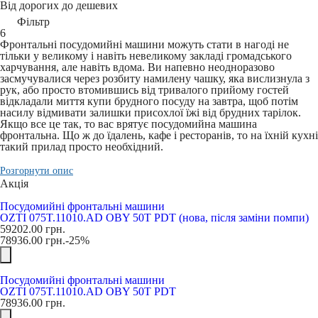
Від дорогих до дешевих
Фільтр
6
Фронтальні посудомийні машини можуть стати в нагоді не
тільки у великому і навіть невеликому закладі громадського
харчування, але навіть вдома. Ви напевно неодноразово
засмучувалися через розбиту намилену чашку, яка вислизнула з
рук, або просто втомившись від тривалого прийому гостей
відкладали миття купи брудного посуду на завтра, щоб потім
насилу відмивати залишки присохлої їжі від брудних тарілок.
Якщо все це так, то вас врятує посудомийна машина
фронтальна. Що ж до їдалень, кафе і ресторанів, то на їхній кухні
такий прилад просто необхідний.
Розгорнути опис
Акція
Посудомийні фронтальні машини
OZTI 075T.11010.AD OBY 50T PDT (нова, після заміни помпи)
59202.00
грн.
78936.00
грн.
-25%
Посудомийні фронтальні машини
OZTI 075T.11010.AD OBY 50T PDT
78936.00
грн.