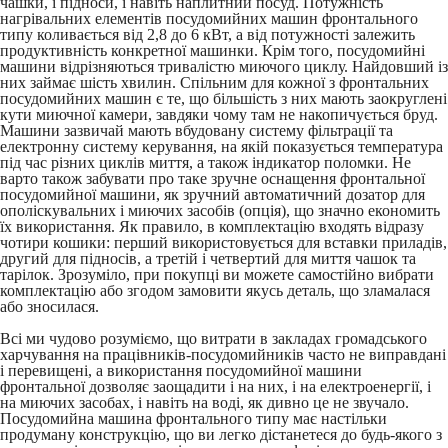
чашки, і підноси, і навіть наплитний посуд. Потужність
нагрівальних елементів посудомийних машин фронтального
типу коливається від 2,8 до 6 кВт, а від потужності залежить
продуктивність конкретної машинки. Крім того, посудомийні
машини відрізняються тривалістю миючого циклу. Найдовший із
них займає шість хвилин. Спільним для кожної з фронтальних
посудомийних машин є те, що більшість з них мають заокруглені
кути миючної камери, завдяки чому там не накопичується бруд.
Машини зазвичай мають вбудовану систему фільтрації та
електронну систему керування, на якій показується температура
під час різних циклів миття, а також індикатор поломки. Не
варто також забувати про таке зручне оснащення фронтальної
посудомийної машини, як зручний автоматичний дозатор для
ополіскувальних і миючих засобів (опція), що значно економить
їх використання. Як правило, в комплектацію входять відразу
чотири кошики: перший використовується для вставки приладів,
другий для підносів, а третій і четвертий для миття чашок та
тарілок. Зрозуміло, при покупці ви можете самостійно вибрати
комплектацію або згодом замовити якусь деталь, що зламалася
або зносилася.
Всі ми чудово розуміємо, що витрати в закладах громадського
харчування на працівників-посудомийників часто не виправдані
і перевищені, а використання посудомийної машини
фронтальної дозволяє заощадити і на них, і на електроенергії, і
на миючих засобах, і навіть на воді, як дивно це не звучало.
Посудомийна машина фронтального типу має настільки
продуману конструкцію, що ви легко дістанетеся до будь-якого з