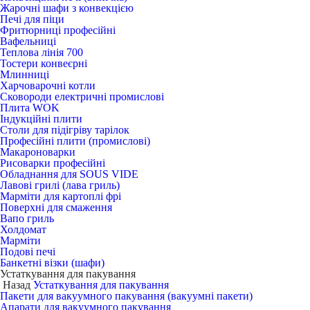
Жарочні шафи з конвекцією
Печі для піци
Фритюрниці професійні
Вафельниці
Теплова лінія 700
Тостери конвеєрні
Млинниці
Харчоварочні котли
Сковороди електричні промислові
Плита WOK
Індукційні плити
Столи для підігріву тарілок
Професійні плити (промислові)
Макароноварки
Рисоварки професійні
Обладнання для SOUS VIDE
Лавові грилі (лава гриль)
Марміти для картоплі фрі
Поверхні для смаження
Вапо гриль
Холдомат
Марміти
Подові печі
Банкетні візки (шафи)
Устаткування для пакування
Назад
Устаткування для пакування
Пакети для вакуумного пакування (вакуумні пакети)
Апарати для вакуумного пакування