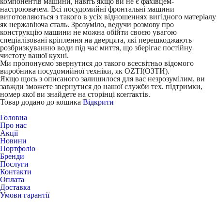
компонентів машини, навіть якщо ви не є фахівцем-
настроювачем. Всі посудомийні фронтальні машини
виготовляються з такого в усіх відношеннях вигідного матеріалу
як нержавіюча сталь. Зрозуміло, ведучи розмову про
конструкцію машини не можна обійти своєю увагою
спеціалізовані кріплення на дверцята, які перешкоджають
розбризкуванню води під час миття, що зберігає постійну
чистоту вашої кухні.
Ми пропонуємо звернутися до такого всесвітньо відомого
виробника посудомийної техніки, як OZTI(ОЗТИ).
Якщо щось з описаного залишилося для вас незрозумілим, ви
завжди зможете звернутися до нашої служби тех. підтримки,
номер якої ви знайдете на сторінці контактів.
Товар додано до кошика
Відкрити
Головна
Про нас
Акції
Новини
Портфоліо
Бренди
Послуги
Контакти
Оплата
Доставка
Умови гарантії