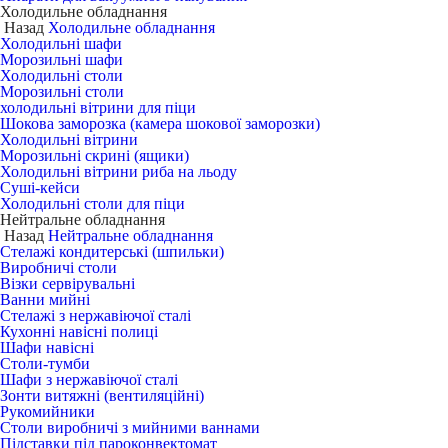
Холодильне обладнання
Назад
Холодильне обладнання
Холодильні шафи
Морозильні шафи
Холодильні столи
Морозильні столи
холодильні вітрини для піци
Шокова заморозка (камера шокової заморозки)
Холодильні вітрини
Морозильні скрині (ящики)
Холодильні вітрини риба на льоду
Суші-кейси
Холодильні столи для піци
Нейтральне обладнання
Назад
Нейтральне обладнання
Стелажі кондитерські (шпильки)
Виробничі столи
Візки сервірувальні
Ванни мийні
Стелажі з нержавіючої сталі
Кухонні навісні полиці
Шафи навісні
Столи-тумби
Шафи з нержавіючої сталі
Зонти витяжні (вентиляційні)
Рукомийники
Столи виробничі з мийними ваннами
Підставки під пароконвектомат