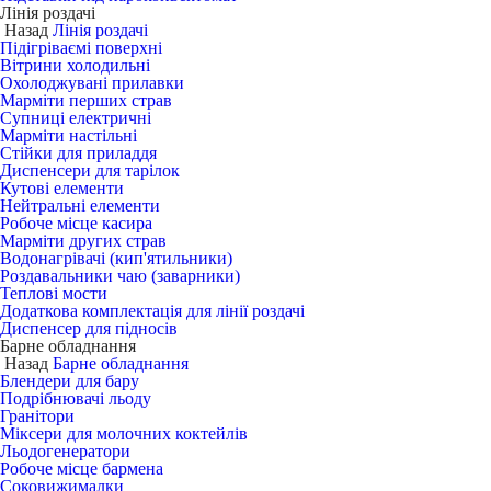
Лінія роздачі
Назад
Лінія роздачі
Підігріваємі поверхні
Вітрини холодильні
Охолоджувані прилавки
Марміти перших страв
Супниці електричні
Марміти настільні
Стійки для приладдя
Диспенсери для тарілок
Кутові елементи
Нейтральні елементи
Робоче місце касира
Марміти других страв
Водонагрівачі (кип'ятильники)
Роздавальники чаю (заварники)
Теплові мости
Додаткова комплектація для лінії роздачі
Диспенсер для підносів
Барне обладнання
Назад
Барне обладнання
Блендери для бару
Подрібнювачі льоду
Гранітори
Міксери для молочних коктейлів
Льодогенератори
Робоче місце бармена
Соковижималки