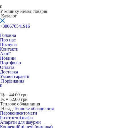
0
У кошику немає товарів
Каталог
+380676541916
Головна
Про нас
Послуги
Контакти
Акції
Новини
Портфоліо
Оплата
Доставка
Умови гарантії
Порівняння
0
1$ = 44.00 грн
1€ = 52.00 грн
Теплове обладнання
Назад
Теплове обладнання
Пароконвектомати
Розстоєчні шафи
Апарати для шаурми
Конвекційні печі (випічка)