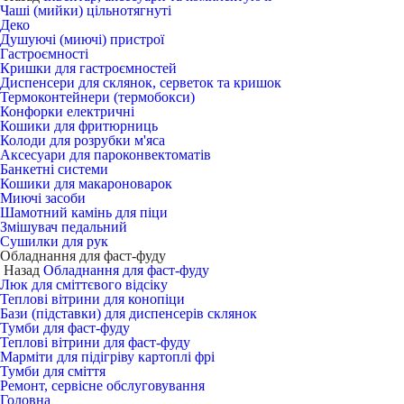
Чаші (мийки) цільнотягнуті
Деко
Душуючі (миючі) пристрої
Гастроємності
Кришки для гастроємностей
Диспенсери для склянок, серветок та кришок
Термоконтейнери (термобокси)
Конфорки електричні
Кошики для фритюрниць
Колоди для розрубки м'яса
Аксесуари для пароконвектоматів
Банкетні системи
Кошики для макароноварок
Миючі засоби
Шамотний камінь для піци
Змішувач педальний
Сушилки для рук
Обладнання для фаст-фуду
Назад
Обладнання для фаст-фуду
Люк для сміттєвого відсіку
Теплові вітрини для конопіци
Бази (підставки) для диспенсерів склянок
Тумби для фаст-фуду
Теплові вітрини для фаст-фуду
Марміти для підігріву картоплі фрі
Тумби для сміття
Ремонт, сервісне обслуговування
Головна