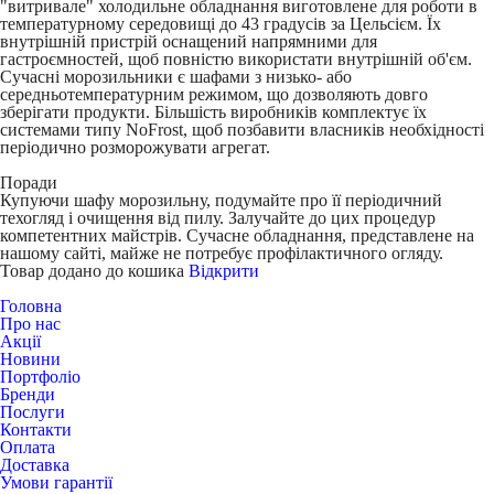
"витривале" холодильне обладнання виготовлене для роботи в
температурному середовищі до 43 градусів за Цельсієм. Їх
внутрішній пристрій оснащений напрямними для
гастроємностей, щоб повністю використати внутрішній об'єм.
Сучасні морозильники є шафами з низько- або
середньотемпературним режимом, що дозволяють довго
зберігати продукти. Більшість виробників комплектує їх
системами типу NoFrost, щоб позбавити власників необхідності
періодично розморожувати агрегат.
Поради
Купуючи шафу морозильну, подумайте про її періодичний
техогляд і очищення від пилу. Залучайте до цих процедур
компетентних майстрів. Сучасне обладнання, представлене на
нашому сайті, майже не потребує профілактичного огляду.
Товар додано до кошика
Відкрити
Головна
Про нас
Акції
Новини
Портфоліо
Бренди
Послуги
Контакти
Оплата
Доставка
Умови гарантії