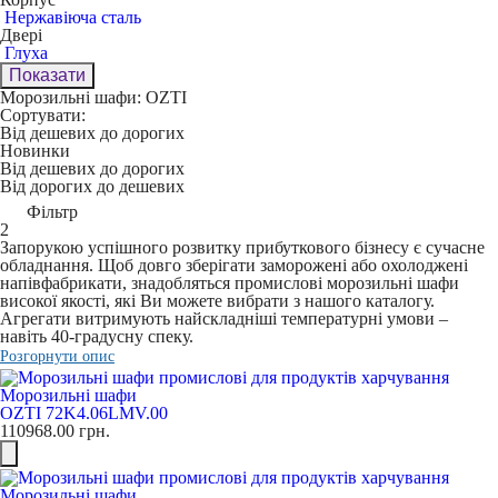
Нержавіюча сталь
Двері
Глуха
Показати
Морозильні шафи: OZTI
Сортувати:
Від дешевих до дорогих
Новинки
Від дешевих до дорогих
Від дорогих до дешевих
Фільтр
2
Запорукою успішного розвитку прибуткового бізнесу є сучасне
обладнання. Щоб довго зберігати заморожені або охолоджені
напівфабрикати, знадобляться промислові морозильні шафи
високої якості, які Ви можете вибрати з нашого каталогу.
Агрегати витримують найскладніші температурні умови –
навіть 40-градусну спеку.
Розгорнути опис
Морозильні шафи
OZTI 72K4.06LMV.00
110968.00
грн.
Морозильні шафи