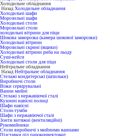
Холодильне обладнання
Назад
Холодильне обладнання
Холодильні шафи
Морозильні шафи
Холодильні столи
Морозильні столи
холодильні вітрини для піци
Шокова заморозка (камера шокової заморозки)
Холодильні вітрини
Морозильні скрині (ящики)
Холодильні вітрини риба на льоду
Суші-кейси
Холодильні столи для піци
Нейтральне обладнання
Назад
Нейтральне обладнання
Стелажі кондитерські (шпильки)
Виробничі столи
Візки сервірувальні
Ванни мийні
Стелажі з нержавіючої сталі
Кухонні навісні полиці
Шафи навісні
Столи-тумби
Шафи з нержавіючої сталі
Зонти витяжні (вентиляційні)
Рукомийники
Столи виробничі з мийними ваннами
Підставки під пароконвектомат