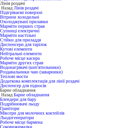
Лінія роздачі
Назад
Лінія роздачі
Підігріваємі поверхні
Вітрини холодильні
Охолоджувані прилавки
Марміти перших страв
Супниці електричні
Марміти настільні
Стійки для приладдя
Диспенсери для тарілок
Кутові елементи
Нейтральні елементи
Робоче місце касира
Марміти других страв
Водонагрівачі (кип'ятильники)
Роздавальники чаю (заварники)
Теплові мости
Додаткова комплектація для лінії роздачі
Диспенсер для підносів
Барне обладнання
Назад
Барне обладнання
Блендери для бару
Подрібнювачі льоду
Гранітори
Міксери для молочних коктейлів
Льодогенератори
Робоче місце бармена
Соковижималки