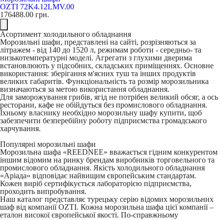
OZTI 72K4.12LMV.00
176488.00
грн.
Асортимент холодильного обладнання
Морозильні шафи, представлені на сайті, розрізняються за
літражем - від 140 до 1520 л, режимам роботи - середньо- та
низькотемпературні моделі. Агрегати з глухими дверима
встановлюють у підсобних, складських приміщеннях. Основне
використання: зберігання м'ясних туш та інших продуктів
великих габаритів. Функціональність та розмір морозильника
визначаються за метою використання обладнання.
Для заморожування грибів, ягід не потрібен великий обсяг, а ось
ресторани, кафе не обійдуться без промислового обладнання.
Їхньому власнику необхідно морозильну шафу купити, щоб
забезпечити безперебійну роботу підприємства громадського
харчування.
Популярні морозильні шафи
Морозильна шафа «REEDNEE» вважається гідним конкурентом
іншим відомим на ринку брендам виробників торговельного та
промислового обладнання. Якість холодильного обладнання
«Аріада» відповідає найвищим європейським стандартам.
Кожен виріб сертифікується лабораторією підприємства,
проходить випробування.
Наш каталог представляє турецьку серію відомих морозильних
шаф від компанії OZTI. Кожна морозильна шафа цієї компанії –
еталон високої європейської якості. По-справжньому