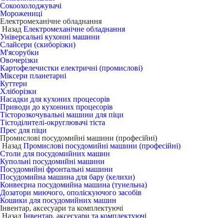
Сокоохолоджувачі
Морожениці
Електромеханічне обладнання
Назад
Електромеханічне обладнання
Універсальні кухонні машини
Слайсери (скиборізки)
М'ясорубки
Овочерізки
Картофелечистки електричні (промислові)
Міксери планетарні
Куттери
Хліборізки
Насадки для кухоних процесорів
Приводи до кухонних процесорів
Тісторозкочувальні машини для піци
Тістоділителі-округлювачі тіста
Прес для піци
Промислові посудомийні машини (професійні)
Назад
Промислові посудомийні машини (професійні)
Столи для посудомийних машин
Купольні посудомийні машини
Посудомийні фронтальні машини
Посудомийна машина для бару (келихи)
Конвеєрна посудомийна машина (тунельна)
Дозатори миючого, ополіскуючого засобів
Кошики для посудомийних машин
Інвентар, аксесуари та комплектуючі
Назад
Інвентар, аксесуари та комплектуючі