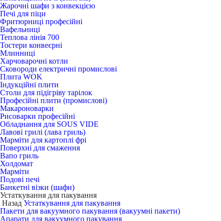
Жарочні шафи з конвекцією
Печі для піци
Фритюрниці професійні
Вафельниці
Теплова лінія 700
Тостери конвеєрні
Млинниці
Харчоварочні котли
Сковороди електричні промислові
Плита WOK
Індукційні плити
Столи для підігріву тарілок
Професійні плити (промислові)
Макароноварки
Рисоварки професійні
Обладнання для SOUS VIDE
Лавові грилі (лава гриль)
Марміти для картоплі фрі
Поверхні для смаження
Вапо гриль
Холдомат
Марміти
Подові печі
Банкетні візки (шафи)
Устаткування для пакування
Назад
Устаткування для пакування
Пакети для вакуумного пакування (вакуумні пакети)
Апарати для вакуумного пакування