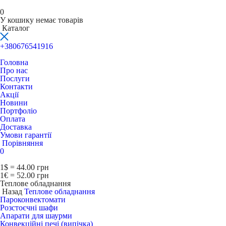
0
У кошику немає товарів
Каталог
+380676541916
Головна
Про нас
Послуги
Контакти
Акції
Новини
Портфоліо
Оплата
Доставка
Умови гарантії
Порівняння
0
1$ = 44.00 грн
1€ = 52.00 грн
Теплове обладнання
Назад
Теплове обладнання
Пароконвектомати
Розстоєчні шафи
Апарати для шаурми
Конвекційні печі (випічка)