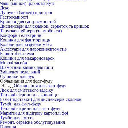
Чаші (мийки) цільнотягнуті
Деко
Душуючі (миючі) пристрої
Гастроємності
Кришки для гастроємностей
Диспенсери для склянок, серветок та кришок
Термоконтейнери (термобокси)
Конфорки електричні
Кошики для фритюрниць
Колоди для розрубки м'яса
Аксесуари для пароконвектоматів
Банкетні системи
Кошики для макароноварок
Миючі засоби
Шамотний камінь для піци
Змішувач педальний
Сушилки для рук
Обладнання для фаст-фуду
Назад
Обладнання для фаст-фуду
Люк для сміттєвого відсіку
Теплові вітрини для конопіци
Бази (підставки) для диспенсерів склянок
Тумби для фаст-фуду
Теплові вітрини для фаст-фуду
Марміти для підігріву картоплі фрі
Тумби для сміття
Ремонт, сервісне обслуговування
Головна