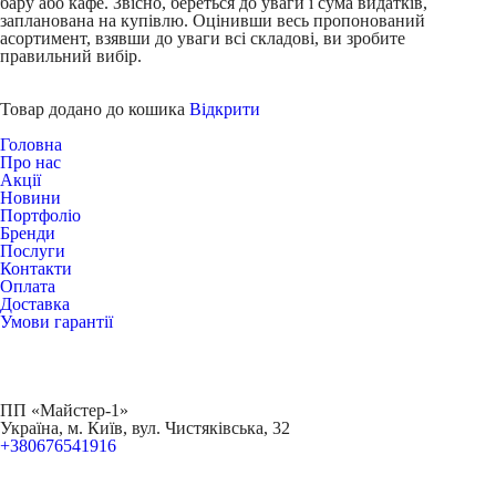
бару або кафе. Звісно, береться до уваги і сума видатків,
запланована на купівлю. Оцінивши весь пропонований
асортимент, взявши до уваги всі складові, ви зробите
правильний вибір.
Товар додано до кошика
Відкрити
Головна
Про нас
Акції
Новини
Портфоліо
Бренди
Послуги
Контакти
Оплата
Доставка
Умови гарантії
ПП «Майстер-1»
Українa, м. Київ, вул. Чистяківська, 32
+380676541916