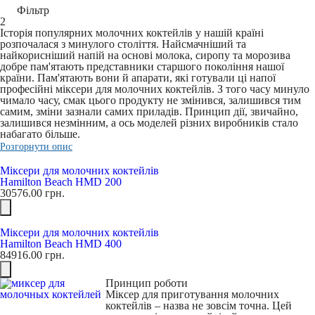
Фільтр
2
Історія популярних молочних коктейлів у нашій країні
розпочалася з минулого століття. Найсмачніший та
найкорисніший напій на основі молока, сиропу та морозива
добре пам'ятають представники старшого покоління нашої
країни. Пам'ятають вони й апарати, які готували ці напої
професійні міксери для молочних коктейлів. З того часу минуло
чимало часу, смак цього продукту не змінився, залишився тим
самим, зміни зазнали самих приладів. Принцип дії, звичайно,
залишився незмінним, а ось моделей різних виробників стало
набагато більше.
Розгорнути опис
Міксери для молочних коктейлів
Hamilton Beach HMD 200
30576.00
грн.
Міксери для молочних коктейлів
Hamilton Beach HMD 400
84916.00
грн.
Принцип роботи
Міксер для приготування молочних
коктейлів – назва не зовсім точна. Цей