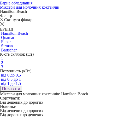
Барне обладнання
Міксери для молочних коктейлів
Hamilton Beach
Фільтр
Скинути фільтр
БРЕНД
Hamilton Beach
Quamar
Fimar
Sirman
Bartscher
К-сть склянок (шт)
1
2
3
Потужність (кВт)
від 0 до 0,5
від 0,5 до 1
від 1 до 1,5
Показати
Міксери для молочних коктейлів: Hamilton Beach
Сортувати:
Від дешевих до дорогих
Новинки
Від дешевих до дорогих
Від дорогих до дешевих