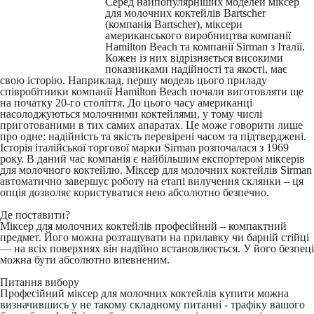
Серед найпопулярніших моделей міксер
для молочних коктейлів Bartscher
(компанія Bartscher), міксери
американського виробництва компанії
Hamilton Beach та компанії Sirman з Італії.
Кожен із них відрізняється високими
показниками надійності та якості, має
свою історію. Наприклад, першу модель цього приладу
співробітники компанії Hamilton Beach почали виготовляти ще
на початку 20-го століття. До цього часу американці
насолоджуються молочними коктейлями, у тому числі
приготованими в тих самих апаратах. Це може говорити лише
про одне: надійність та якість перевірені часом та підтверджені.
Історія італійської торгової марки Sirman розпочалася з 1969
року. В даний час компанія є найбільшим експортером міксерів
для молочного коктейлю. Міксер для молочних коктейлів Sirman
автоматично завершує роботу на етапі вилучення склянки – ця
опція дозволяє користуватися нею абсолютно безпечно.
Де поставити?
Міксер для молочних коктейлів професійний – компактний
предмет. Його можна розташувати на прилавку чи барній стійці
— на всіх поверхнях він надійно встановлюється. У його безпеці
можна бути абсолютно впевненим.
Питання вибору
Професійний міксер для молочних коктейлів купити можна
визначившись у не такому складному питанні - трафіку вашого