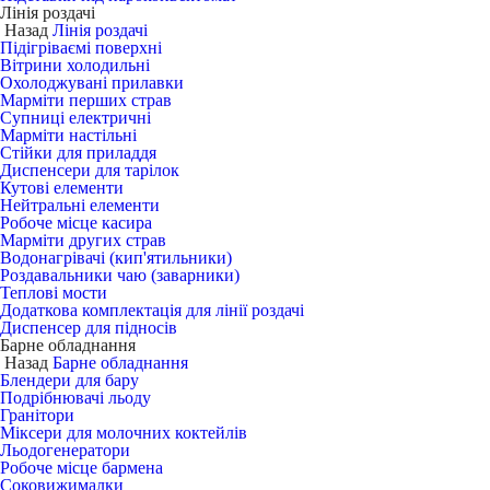
Лінія роздачі
Назад
Лінія роздачі
Підігріваємі поверхні
Вітрини холодильні
Охолоджувані прилавки
Марміти перших страв
Супниці електричні
Марміти настільні
Стійки для приладдя
Диспенсери для тарілок
Кутові елементи
Нейтральні елементи
Робоче місце касира
Марміти других страв
Водонагрівачі (кип'ятильники)
Роздавальники чаю (заварники)
Теплові мости
Додаткова комплектація для лінії роздачі
Диспенсер для підносів
Барне обладнання
Назад
Барне обладнання
Блендери для бару
Подрібнювачі льоду
Гранітори
Міксери для молочних коктейлів
Льодогенератори
Робоче місце бармена
Соковижималки