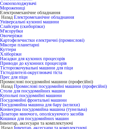
Сокоохолоджувачі
Морожениці
Електромеханічне обладнання
Назад
Електромеханічне обладнання
Універсальні кухонні машини
Слайсери (скиборізки)
М'ясорубки
Овочерізки
Картофелечистки електричні (промислові)
Міксери планетарні
Куттери
Хліборізки
Насадки для кухоних процесорів
Приводи до кухонних процесорів
Тісторозкочувальні машини для піци
Тістоділителі-округлювачі тіста
Прес для піци
Промислові посудомийні машини (професійні)
Назад
Промислові посудомийні машини (професійні)
Столи для посудомийних машин
Купольні посудомийні машини
Посудомийні фронтальні машини
Посудомийна машина для бару (келихи)
Конвеєрна посудомийна машина (тунельна)
Дозатори миючого, ополіскуючого засобів
Кошики для посудомийних машин
Інвентар, аксесуари та комплектуючі
Назад
Інвентар, аксесуари та комплектуючі