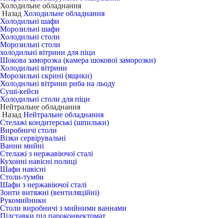
Холодильне обладнання
Назад
Холодильне обладнання
Холодильні шафи
Морозильні шафи
Холодильні столи
Морозильні столи
холодильні вітрини для піци
Шокова заморозка (камера шокової заморозки)
Холодильні вітрини
Морозильні скрині (ящики)
Холодильні вітрини риба на льоду
Суші-кейси
Холодильні столи для піци
Нейтральне обладнання
Назад
Нейтральне обладнання
Стелажі кондитерські (шпильки)
Виробничі столи
Візки сервірувальні
Ванни мийні
Стелажі з нержавіючої сталі
Кухонні навісні полиці
Шафи навісні
Столи-тумби
Шафи з нержавіючої сталі
Зонти витяжні (вентиляційні)
Рукомийники
Столи виробничі з мийними ваннами
Підставки під пароконвектомат