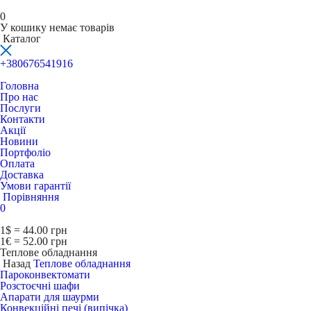
0
У кошику немає товарів
Каталог
+380676541916
Головна
Про нас
Послуги
Контакти
Акції
Новини
Портфоліо
Оплата
Доставка
Умови гарантії
Порівняння
0
1$ = 44.00 грн
1€ = 52.00 грн
Теплове обладнання
Назад
Теплове обладнання
Пароконвектомати
Розстоєчні шафи
Апарати для шаурми
Конвекційні печі (випічка)