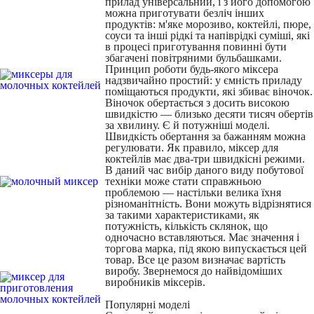
прилад універсальний, і з його допомогою
можна приготувати безліч інших
продуктів: м'яке морозиво, коктейлі, пюре,
соуси та інші рідкі та напіврідкі суміші, які
в процесі приготування повинні бути
збагачені повітряними бульбашками.
Принцип роботи будь-якого міксера
надзвичайно простий: у ємність приладу
поміщаються продукти, які збиває віночок.
Віночок обертається з досить високою
швидкістю — близько десяти тисяч обертів
за хвилину. Є й потужніші моделі.
Швидкість обертання за бажанням можна
регулювати. Як правило, міксер для
коктейлів має два-три швидкісні режими.
В даний час вибір даного виду побутової
техніки може стати справжньою
проблемою — настільки велика їхня
різноманітність. Вони можуть відрізнятися
за такими характеристиками, як
потужність, кількість склянок, що
одночасно вставляються. Має значення і
торгова марка, під якою випускається цей
товар. Все це разом визначає вартість
виробу. Звернемося до найвідоміших
виробників міксерів.
Популярні моделі