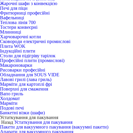
Жарочні шафи з конвекцією
Печі для піци
Фритюрниці професійні
Вафельниці
Теплова лінія 700
Тостери конвеєрні
Млинниці
Харчоварочні котли
Сковороди електричні промислові
Плита WOK
Індукційні плити
Столи для підігріву тарілок
Професійні плити (промислові)
Макароноварки
Рисоварки професійні
Обладнання для SOUS VIDE
Лавові грилі (лава гриль)
Марміти для картоплі фрі
Поверхні для смаження
Вапо гриль
Холдомат
Марміти
Подові печі
Банкетні візки (шафи)
Устаткування для пакування
Назад
Устаткування для пакування
Пакети для вакуумного пакування (вакуумні пакети)
Апарати для вакуумного пакування