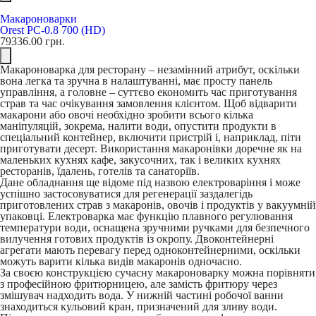
Макароноварки
Orest PC-0.8 700 (HD)
79336.00
грн.
Макароноварка для ресторану – незамінний атрибут, оскільки
вона легка та зручна в налаштуванні, має просту панель
управління, а головне – суттєво економить час приготування
страв та час очікування замовлення клієнтом. Щоб відварити
макарони або овочі необхідно зробити всього кілька
маніпуляцій, зокрема, налити води, опустити продукти в
спеціальний контейнер, включити пристрій і, наприклад, піти
приготувати десерт. Використання макаронівки доречне як на
маленьких кухнях кафе, закусочних, так і великих кухнях
ресторанів, їдалень, готелів та санаторіїв.
Дане обладнання ще відоме під назвою електроваріння і може
успішно застосовуватися для регенерації заздалегідь
приготовлених страв з макаронів, овочів і продуктів у вакуумній
упаковці. Електроварка має функцію плавного регулювання
температури води, оснащена зручними ручками для безпечного
вилучення готових продуктів із окропу. Двоконтейнерні
агрегати мають перевагу перед одноконтейнерними, оскільки
можуть варити кілька видів макаронів одночасно.
За своєю конструкцією сучасну макароноварку можна порівняти
з професійною фритюрницею, але замість фритюру через
змішувач надходить вода. У нижній частині робочої ванни
знаходиться кульовий кран, призначений для зливу води.