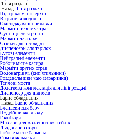
Лінія роздачі
Назад
Лінія роздачі
Підігріваємі поверхні
Вітрини холодильні
Охолоджувані прилавки
Марміти перших страв
Супниці електричні
Марміти настільні
Стійки для приладдя
Диспенсери для тарілок
Кутові елементи
Нейтральні елементи
Робоче місце касира
Марміти других страв
Водонагрівачі (кип'ятильники)
Роздавальники чаю (заварники)
Теплові мости
Додаткова комплектація для лінії роздачі
Диспенсер для підносів
Барне обладнання
Назад
Барне обладнання
Блендери для бару
Подрібнювачі льоду
Гранітори
Міксери для молочних коктейлів
Льодогенератори
Робоче місце бармена
Соковижималки