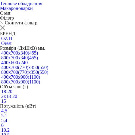
Теплове обладнання
Макароноварки
Orest
Фільтр
Скинути фільтр
БРЕНД
OZTI
Orest
Розміри (ДхШхВ) мм.
400х700х340(455)
800х700х340(455)
400х600х240
400х700(770)х350(550)
800х700(770)х350(550)
400x700x900(1100)
800x700x900(1100)
Об'єм чаші(л)
18-20
2х18-20
15
Потужність (кВт)
4,5
5.1
5,4
6
10,2
10,8