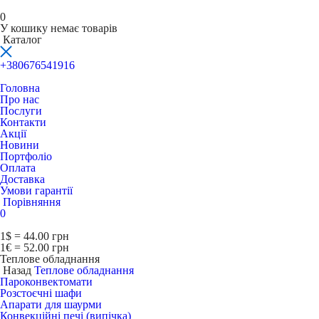
0
У кошику немає товарів
Каталог
+380676541916
Головна
Про нас
Послуги
Контакти
Акції
Новини
Портфоліо
Оплата
Доставка
Умови гарантії
Порівняння
0
1$ = 44.00 грн
1€ = 52.00 грн
Теплове обладнання
Назад
Теплове обладнання
Пароконвектомати
Розстоєчні шафи
Апарати для шаурми
Конвекційні печі (випічка)