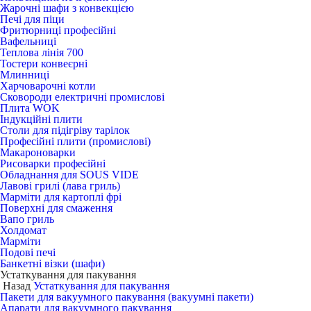
Жарочні шафи з конвекцією
Печі для піци
Фритюрниці професійні
Вафельниці
Теплова лінія 700
Тостери конвеєрні
Млинниці
Харчоварочні котли
Сковороди електричні промислові
Плита WOK
Індукційні плити
Столи для підігріву тарілок
Професійні плити (промислові)
Макароноварки
Рисоварки професійні
Обладнання для SOUS VIDE
Лавові грилі (лава гриль)
Марміти для картоплі фрі
Поверхні для смаження
Вапо гриль
Холдомат
Марміти
Подові печі
Банкетні візки (шафи)
Устаткування для пакування
Назад
Устаткування для пакування
Пакети для вакуумного пакування (вакуумні пакети)
Апарати для вакуумного пакування