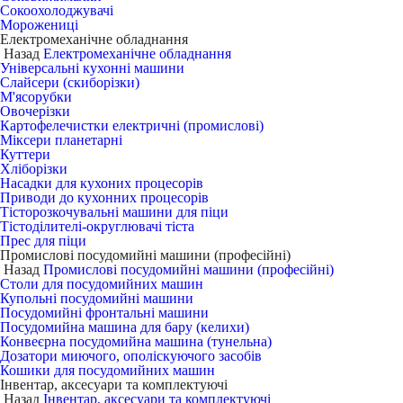
Сокоохолоджувачі
Морожениці
Електромеханічне обладнання
Назад
Електромеханічне обладнання
Універсальні кухонні машини
Слайсери (скиборізки)
М'ясорубки
Овочерізки
Картофелечистки електричні (промислові)
Міксери планетарні
Куттери
Хліборізки
Насадки для кухоних процесорів
Приводи до кухонних процесорів
Тісторозкочувальні машини для піци
Тістоділителі-округлювачі тіста
Прес для піци
Промислові посудомийні машини (професійні)
Назад
Промислові посудомийні машини (професійні)
Столи для посудомийних машин
Купольні посудомийні машини
Посудомийні фронтальні машини
Посудомийна машина для бару (келихи)
Конвеєрна посудомийна машина (тунельна)
Дозатори миючого, ополіскуючого засобів
Кошики для посудомийних машин
Інвентар, аксесуари та комплектуючі
Назад
Інвентар, аксесуари та комплектуючі