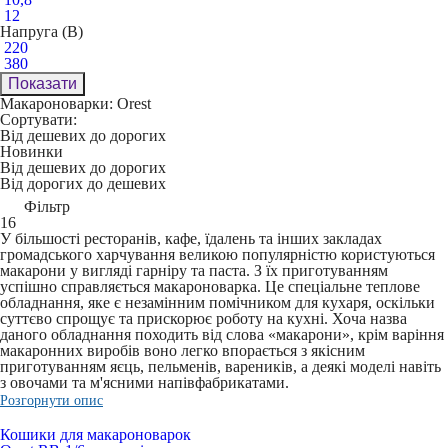
12
Напруга (В)
220
380
Показати
Макароноварки: Orest
Сортувати:
Від дешевих до дорогих
Новинки
Від дешевих до дорогих
Від дорогих до дешевих
Фільтр
16
У більшості ресторанів, кафе, їдалень та інших закладах
громадського харчування великою популярністю користуються
макарони у вигляді гарніру та паста. З їх приготуванням
успішно справляється макароноварка. Це спеціальне теплове
обладнання, яке є незамінним помічником для кухаря, оскільки
суттєво спрощує та прискорює роботу на кухні. Хоча назва
даного обладнання походить від слова «макарони», крім варіння
макаронних виробів воно легко впорається з якісним
приготуванням яєць, пельменів, вареників, а деякі моделі навіть
з овочами та м'ясними напівфабрикатами.
Розгорнути опис
Кошики для макароноварок