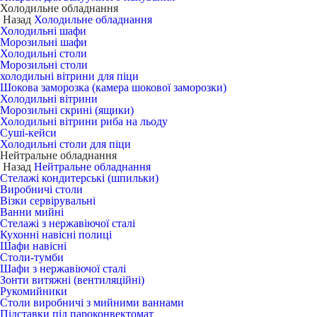
Холодильне обладнання
Назад
Холодильне обладнання
Холодильні шафи
Морозильні шафи
Холодильні столи
Морозильні столи
холодильні вітрини для піци
Шокова заморозка (камера шокової заморозки)
Холодильні вітрини
Морозильні скрині (ящики)
Холодильні вітрини риба на льоду
Суші-кейси
Холодильні столи для піци
Нейтральне обладнання
Назад
Нейтральне обладнання
Стелажі кондитерські (шпильки)
Виробничі столи
Візки сервірувальні
Ванни мийні
Стелажі з нержавіючої сталі
Кухонні навісні полиці
Шафи навісні
Столи-тумби
Шафи з нержавіючої сталі
Зонти витяжні (вентиляційні)
Рукомийники
Столи виробничі з мийними ваннами
Підставки під пароконвектомат