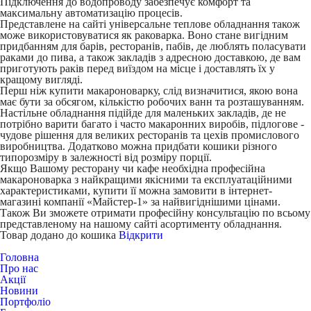
Підключення до водопроводу забезпечує комфорт та
максимальну автоматизацію процесів.
Представлене на сайті універсальне теплове обладнання також
може використовуватися як раковарка. Воно стане вигідним
придбанням для барів, ресторанів, пабів, де люблять поласувати
раками до пива, а також закладів з адресною доставкою, де вам
приготують раків перед виїздом на місце і доставлять їх у
кращому вигляді.
Перш ніж купити макароноварку, слід визначитися, якою вона
має бути за обсягом, кількістю робочих ванн та розташуванням.
Настільне обладнання підійде для маленьких закладів, де не
потрібно варити багато і часто макаронних виробів, підлогове -
чудове рішення для великих ресторанів та цехів промислового
виробництва. Додатково можна придбати кошики різного
типорозміру в залежності від розміру порції.
Якщо Вашому ресторану чи кафе необхідна професійна
макароноварка з найкращими якісними та експлуатаційними
характеристиками, купити її можна замовити в інтернет-
магазині компанії «Майстер-1» за найвигіднішими цінами.
Також Ви зможете отримати професійну консультацію по всьому
представленому на нашому сайті асортименту обладнання.
Товар додано до кошика
Відкрити
Головна
Про нас
Акції
Новини
Портфоліо