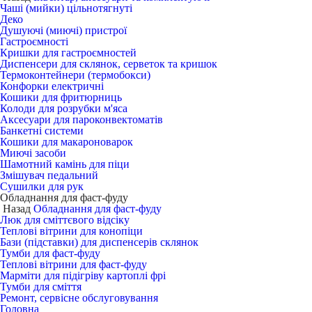
Чаші (мийки) цільнотягнуті
Деко
Душуючі (миючі) пристрої
Гастроємності
Кришки для гастроємностей
Диспенсери для склянок, серветок та кришок
Термоконтейнери (термобокси)
Конфорки електричні
Кошики для фритюрниць
Колоди для розрубки м'яса
Аксесуари для пароконвектоматів
Банкетні системи
Кошики для макароноварок
Миючі засоби
Шамотний камінь для піци
Змішувач педальний
Сушилки для рук
Обладнання для фаст-фуду
Назад
Обладнання для фаст-фуду
Люк для сміттєвого відсіку
Теплові вітрини для конопіци
Бази (підставки) для диспенсерів склянок
Тумби для фаст-фуду
Теплові вітрини для фаст-фуду
Марміти для підігріву картоплі фрі
Тумби для сміття
Ремонт, сервісне обслуговування
Головна