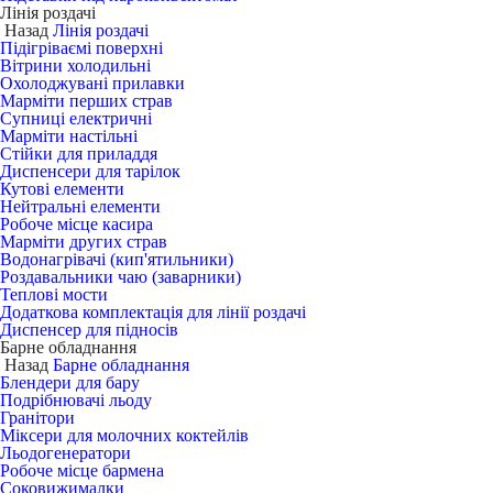
Лінія роздачі
Назад
Лінія роздачі
Підігріваємі поверхні
Вітрини холодильні
Охолоджувані прилавки
Марміти перших страв
Супниці електричні
Марміти настільні
Стійки для приладдя
Диспенсери для тарілок
Кутові елементи
Нейтральні елементи
Робоче місце касира
Марміти других страв
Водонагрівачі (кип'ятильники)
Роздавальники чаю (заварники)
Теплові мости
Додаткова комплектація для лінії роздачі
Диспенсер для підносів
Барне обладнання
Назад
Барне обладнання
Блендери для бару
Подрібнювачі льоду
Гранітори
Міксери для молочних коктейлів
Льодогенератори
Робоче місце бармена
Соковижималки