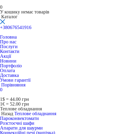
0
У кошику немає товарів
Каталог
+380676541916
Головна
Про нас
Послуги
Контакти
Акції
Новини
Портфоліо
Оплата
Доставка
Умови гарантії
Порівняння
0
1$ = 44.00 грн
1€ = 52.00 грн
Теплове обладнання
Назад
Теплове обладнання
Пароконвектомати
Розстоєчні шафи
Апарати для шаурми
Конвекційні печі (випічка)