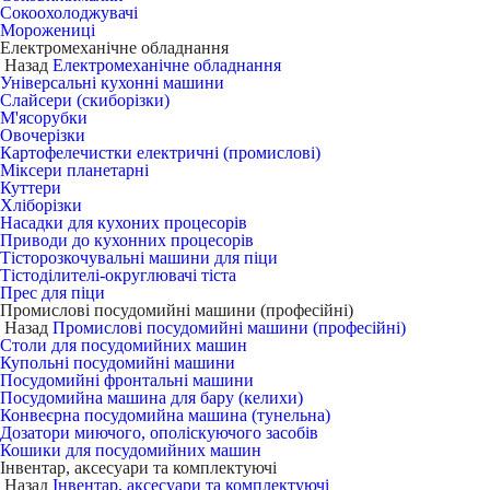
Сокоохолоджувачі
Морожениці
Електромеханічне обладнання
Назад
Електромеханічне обладнання
Універсальні кухонні машини
Слайсери (скиборізки)
М'ясорубки
Овочерізки
Картофелечистки електричні (промислові)
Міксери планетарні
Куттери
Хліборізки
Насадки для кухоних процесорів
Приводи до кухонних процесорів
Тісторозкочувальні машини для піци
Тістоділителі-округлювачі тіста
Прес для піци
Промислові посудомийні машини (професійні)
Назад
Промислові посудомийні машини (професійні)
Столи для посудомийних машин
Купольні посудомийні машини
Посудомийні фронтальні машини
Посудомийна машина для бару (келихи)
Конвеєрна посудомийна машина (тунельна)
Дозатори миючого, ополіскуючого засобів
Кошики для посудомийних машин
Інвентар, аксесуари та комплектуючі
Назад
Інвентар, аксесуари та комплектуючі