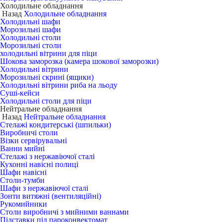
Холодильне обладнання
Назад
Холодильне обладнання
Холодильні шафи
Морозильні шафи
Холодильні столи
Морозильні столи
холодильні вітрини для піци
Шокова заморозка (камера шокової заморозки)
Холодильні вітрини
Морозильні скрині (ящики)
Холодильні вітрини риба на льоду
Суші-кейси
Холодильні столи для піци
Нейтральне обладнання
Назад
Нейтральне обладнання
Стелажі кондитерські (шпильки)
Виробничі столи
Візки сервірувальні
Ванни мийні
Стелажі з нержавіючої сталі
Кухонні навісні полиці
Шафи навісні
Столи-тумби
Шафи з нержавіючої сталі
Зонти витяжні (вентиляційні)
Рукомийники
Столи виробничі з мийними ваннами
Підставки під пароконвектомат