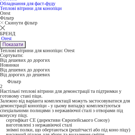
Обладнання для фаст-фуду
Теплові вітрини для конопіци
Orest
Фільтр
Скинути фільтр
БРЕНД
Orest
Показати
Теплові вітрини для конопіци: Orest
Сортувати:
Від дешевих до дорогих
Новинки
Від дешевих до дорогих
Від дорогих до дешевих
Фільтр
2
Настільні теплові вітрини для демонстрації та підтримки у
готовому стані піци.
Залежно від варіанта комплектації можуть застосовуватися для
демонстрації конопіци - у цьому випадку комплектуються
спеціальними полицями з нержавіючої сталі з отворами під
конусну піцу.
сертифікат CE (директиви Європейського Союзу)
виготовлені з нержавіючої сталі
знімні полки, що обертаються (решітчасті або під коно піцу)
висувний піддон для збору та видалення сміття