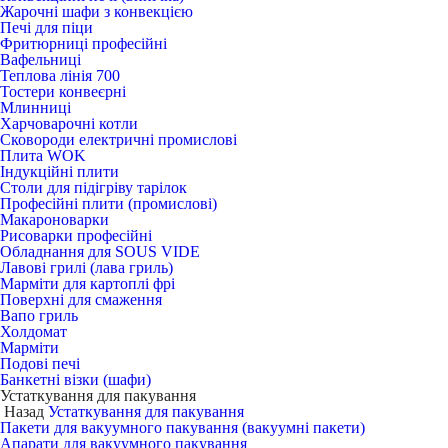
Жарочні шафи з конвекцією
Печі для піци
Фритюрниці професійні
Вафельниці
Теплова лінія 700
Тостери конвеєрні
Млинниці
Харчоварочні котли
Сковороди електричні промислові
Плита WOK
Індукційні плити
Столи для підігріву тарілок
Професійні плити (промислові)
Макароноварки
Рисоварки професійні
Обладнання для SOUS VIDE
Лавові грилі (лава гриль)
Марміти для картоплі фрі
Поверхні для смаження
Вапо гриль
Холдомат
Марміти
Подові печі
Банкетні візки (шафи)
Устаткування для пакування
Назад
Устаткування для пакування
Пакети для вакуумного пакування (вакуумні пакети)
Апарати для вакуумного пакування