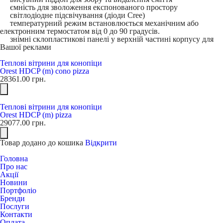
ємність для зволоження експонованого простору
світлодіодне підсвічування (діоди Cree)
температурний режим встановлюється механічним або
електронним термостатом від 0 до 90 градусів.
знімні склопластикові панелі у верхній частині корпусу для
Вашої реклами
Теплові вітрини для конопіци
Orest HDCP (m) cono pizza
28361.00
грн.
Теплові вітрини для конопіци
Orest HDCP (m) pizza
29077.00
грн.
Товар додано до кошика
Відкрити
Головна
Про нас
Акції
Новини
Портфоліо
Бренди
Послуги
Контакти
Оплата