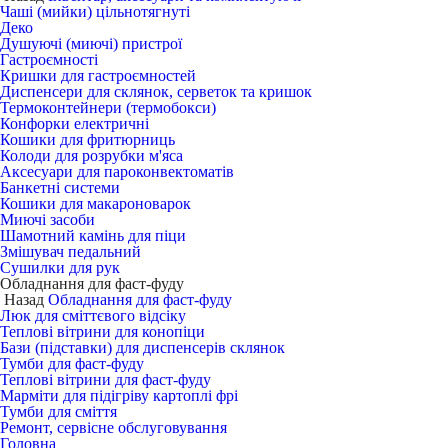
Чаші (мийки) цільнотягнуті
Деко
Душуючі (миючі) пристрої
Гастроємності
Кришки для гастроємностей
Диспенсери для склянок, серветок та кришок
Термоконтейнери (термобокси)
Конфорки електричні
Кошики для фритюрниць
Колоди для розрубки м'яса
Аксесуари для пароконвектоматів
Банкетні системи
Кошики для макароноварок
Миючі засоби
Шамотний камінь для піци
Змішувач педальний
Сушилки для рук
Обладнання для фаст-фуду
Назад
Обладнання для фаст-фуду
Люк для сміттєвого відсіку
Теплові вітрини для конопіци
Бази (підставки) для диспенсерів склянок
Тумби для фаст-фуду
Теплові вітрини для фаст-фуду
Марміти для підігріву картоплі фрі
Тумби для сміття
Ремонт, сервісне обслуговування
Головна