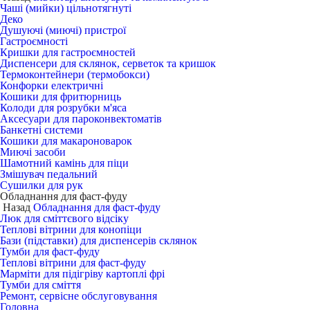
Чаші (мийки) цільнотягнуті
Деко
Душуючі (миючі) пристрої
Гастроємності
Кришки для гастроємностей
Диспенсери для склянок, серветок та кришок
Термоконтейнери (термобокси)
Конфорки електричні
Кошики для фритюрниць
Колоди для розрубки м'яса
Аксесуари для пароконвектоматів
Банкетні системи
Кошики для макароноварок
Миючі засоби
Шамотний камінь для піци
Змішувач педальний
Сушилки для рук
Обладнання для фаст-фуду
Назад
Обладнання для фаст-фуду
Люк для сміттєвого відсіку
Теплові вітрини для конопіци
Бази (підставки) для диспенсерів склянок
Тумби для фаст-фуду
Теплові вітрини для фаст-фуду
Марміти для підігріву картоплі фрі
Тумби для сміття
Ремонт, сервісне обслуговування
Головна