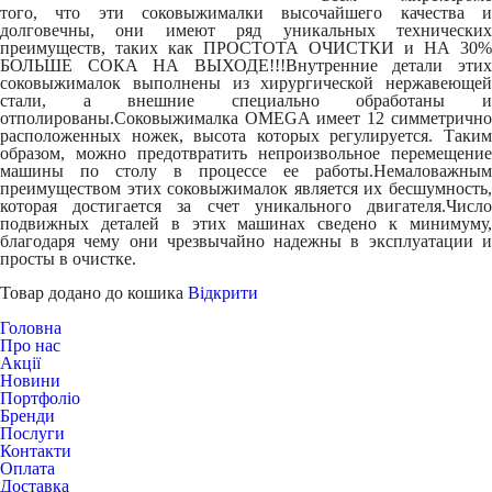
того, что эти соковыжималки высочайшего качества и
долговечны, они имеют ряд уникальных технических
преимуществ, таких как ПРОСТОТА ОЧИСТКИ и НА 30%
БОЛЬШЕ СОКА НА ВЫХОДЕ!!!Внутренние детали этих
соковыжималок выполнены из хирургической нержавеющей
стали, а внешние специально обработаны и
отполированы.Соковыжималка OMEGA имеет 12 симметрично
расположенных ножек, высота которых регулируется. Таким
образом, можно предотвратить непроизвольное перемещение
машины по столу в процессе ее работы.Немаловажным
преимуществом этих соковыжималок является их бесшумность,
которая достигается за счет уникального двигателя.Число
подвижных деталей в этих машинах сведено к минимуму,
благодаря чему они чрезвычайно надежны в эксплуатации и
просты в очистке.
Товар додано до кошика
Відкрити
Головна
Про нас
Акції
Новини
Портфоліо
Бренди
Послуги
Контакти
Оплата
Доставка