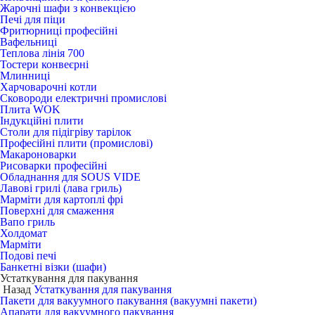
Жарочні шафи з конвекцією
Печі для піци
Фритюрниці професійні
Вафельниці
Теплова лінія 700
Тостери конвеєрні
Млинниці
Харчоварочні котли
Сковороди електричні промислові
Плита WOK
Індукційні плити
Столи для підігріву тарілок
Професійні плити (промислові)
Макароноварки
Рисоварки професійні
Обладнання для SOUS VIDE
Лавові грилі (лава гриль)
Марміти для картоплі фрі
Поверхні для смаження
Вапо гриль
Холдомат
Марміти
Подові печі
Банкетні візки (шафи)
Устаткування для пакування
Назад
Устаткування для пакування
Пакети для вакуумного пакування (вакуумні пакети)
Апарати для вакуумного пакування