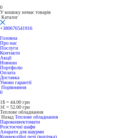
0
У кошику немає товарів
Каталог
+380676541916
Головна
Про нас
Послуги
Контакти
Акції
Новини
Портфоліо
Оплата
Доставка
Умови гарантії
Порівняння
0
1$ = 44.00 грн
1€ = 52.00 грн
Теплове обладнання
Назад
Теплове обладнання
Пароконвектомати
Розстоєчні шафи
Апарати для шаурми
Конвекційні печі (випічка)