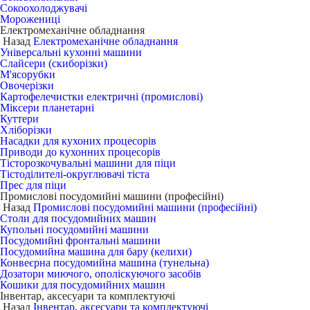
Сокоохолоджувачі
Морожениці
Електромеханічне обладнання
Назад
Електромеханічне обладнання
Універсальні кухонні машини
Слайсери (скиборізки)
М'ясорубки
Овочерізки
Картофелечистки електричні (промислові)
Міксери планетарні
Куттери
Хліборізки
Насадки для кухоних процесорів
Приводи до кухонних процесорів
Тісторозкочувальні машини для піци
Тістоділителі-округлювачі тіста
Прес для піци
Промислові посудомийні машини (професійні)
Назад
Промислові посудомийні машини (професійні)
Столи для посудомийних машин
Купольні посудомийні машини
Посудомийні фронтальні машини
Посудомийна машина для бару (келихи)
Конвеєрна посудомийна машина (тунельна)
Дозатори миючого, ополіскуючого засобів
Кошики для посудомийних машин
Інвентар, аксесуари та комплектуючі
Назад
Інвентар, аксесуари та комплектуючі