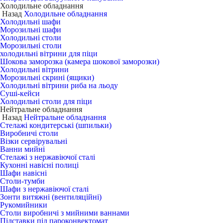
Холодильне обладнання
Назад
Холодильне обладнання
Холодильні шафи
Морозильні шафи
Холодильні столи
Морозильні столи
холодильні вітрини для піци
Шокова заморозка (камера шокової заморозки)
Холодильні вітрини
Морозильні скрині (ящики)
Холодильні вітрини риба на льоду
Суші-кейси
Холодильні столи для піци
Нейтральне обладнання
Назад
Нейтральне обладнання
Стелажі кондитерські (шпильки)
Виробничі столи
Візки сервірувальні
Ванни мийні
Стелажі з нержавіючої сталі
Кухонні навісні полиці
Шафи навісні
Столи-тумби
Шафи з нержавіючої сталі
Зонти витяжні (вентиляційні)
Рукомийники
Столи виробничі з мийними ваннами
Підставки під пароконвектомат