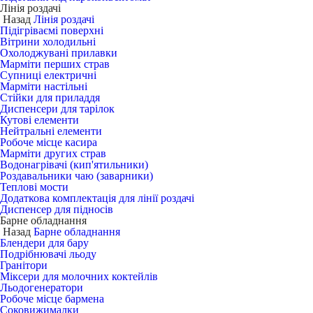
Лінія роздачі
Назад
Лінія роздачі
Підігріваємі поверхні
Вітрини холодильні
Охолоджувані прилавки
Марміти перших страв
Супниці електричні
Марміти настільні
Стійки для приладдя
Диспенсери для тарілок
Кутові елементи
Нейтральні елементи
Робоче місце касира
Марміти других страв
Водонагрівачі (кип'ятильники)
Роздавальники чаю (заварники)
Теплові мости
Додаткова комплектація для лінії роздачі
Диспенсер для підносів
Барне обладнання
Назад
Барне обладнання
Блендери для бару
Подрібнювачі льоду
Гранітори
Міксери для молочних коктейлів
Льодогенератори
Робоче місце бармена
Соковижималки