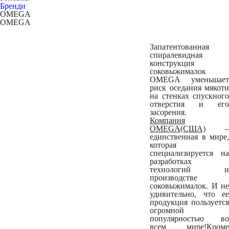
Бренди
OMEGA
OMEGA
Запатентованная
спиралевидная
конструкция
соковыжималок
OMEGA уменьшает
риск оседания мякоти
на стенках спускного
отверстия и его
засорения.
Компания
OMEGA(США)
–
единственная в мире,
которая
специализируется на
разработках
технологий и
производстве
соковыжималок. И не
удивительно, что ее
продукция пользуется
огромной
популярностью во
всем мире!Кроме