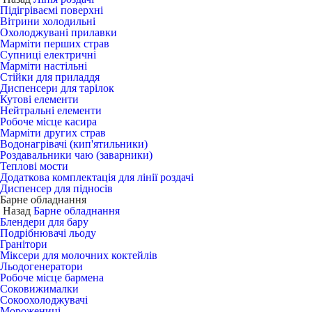
Підігріваємі поверхні
Вітрини холодильні
Охолоджувані прилавки
Марміти перших страв
Супниці електричні
Марміти настільні
Стійки для приладдя
Диспенсери для тарілок
Кутові елементи
Нейтральні елементи
Робоче місце касира
Марміти других страв
Водонагрівачі (кип'ятильники)
Роздавальники чаю (заварники)
Теплові мости
Додаткова комплектація для лінії роздачі
Диспенсер для підносів
Барне обладнання
Назад
Барне обладнання
Блендери для бару
Подрібнювачі льоду
Гранітори
Міксери для молочних коктейлів
Льодогенератори
Робоче місце бармена
Соковижималки
Сокоохолоджувачі
Морожениці