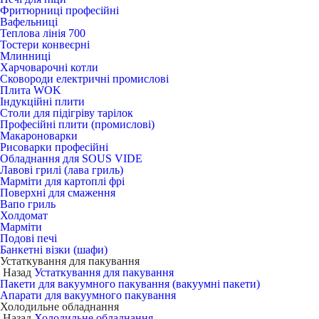
Фритюрниці професійні
Вафельниці
Теплова лінія 700
Тостери конвеєрні
Млинниці
Харчоварочні котли
Сковороди електричні промислові
Плита WOK
Індукційні плити
Столи для підігріву тарілок
Професійні плити (промислові)
Макароноварки
Рисоварки професійні
Обладнання для SOUS VIDE
Лавові грилі (лава гриль)
Марміти для картоплі фрі
Поверхні для смаження
Вапо гриль
Холдомат
Марміти
Подові печі
Банкетні візки (шафи)
Устаткування для пакування
Назад
Устаткування для пакування
Пакети для вакуумного пакування (вакуумні пакети)
Апарати для вакуумного пакування
Холодильне обладнання
Назад
Холодильне обладнання