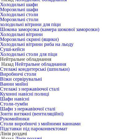
Холодильні шафи
Морозильні шафи
Холодильні столи
Морозильні столи
холодильні вітрини для піци
Шокова заморозка (камера шокової заморозки)
Холодильні вітрини
Морозильні скрині (ящики)
Холодильні вітрини риба на льоду
Суші-кейси
Холодильні столи для піци
Нейтральне обладнання
Назад
Нейтральне обладнання
Стелажі кондитерські (шпильки)
Виробничі столи
Візки сервірувальні
Ванни мийні
Стелажі з нержавіючої сталі
Кухонні навісні полиці
Шафи навісні
Столи-тумби
Шафи з нержавіючої сталі
Зонти витяжні (вентиляційні)
Рукомийники
Столи виробничі з мийними ваннами
Підставки під пароконвектомат
Лінія роздачі
Назад
Лінія роздачі