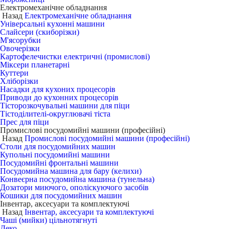
Електромеханічне обладнання
Назад
Електромеханічне обладнання
Універсальні кухонні машини
Слайсери (скиборізки)
М'ясорубки
Овочерізки
Картофелечистки електричні (промислові)
Міксери планетарні
Куттери
Хліборізки
Насадки для кухоних процесорів
Приводи до кухонних процесорів
Тісторозкочувальні машини для піци
Тістоділителі-округлювачі тіста
Прес для піци
Промислові посудомийні машини (професійні)
Назад
Промислові посудомийні машини (професійні)
Столи для посудомийних машин
Купольні посудомийні машини
Посудомийні фронтальні машини
Посудомийна машина для бару (келихи)
Конвеєрна посудомийна машина (тунельна)
Дозатори миючого, ополіскуючого засобів
Кошики для посудомийних машин
Інвентар, аксесуари та комплектуючі
Назад
Інвентар, аксесуари та комплектуючі
Чаші (мийки) цільнотягнуті
Деко