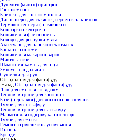
Душуючі (миючі) пристрої
Гастроємності
Кришки для гастроємностей
Диспенсери для склянок, серветок та кришок
Термоконтейнери (термобокси)
Конфорки електричні
Кошики для фритюрниць
Колоди для розрубки м'яса
Аксесуари для пароконвектоматів
Банкетні системи
Кошики для макароноварок
Миючі засоби
Шамотний камінь для піци
Змішувач педальний
Сушилки для рук
Обладнання для фаст-фуду
Назад
Обладнання для фаст-фуду
Люк для сміттєвого відсіку
Теплові вітрини для конопіци
Бази (підставки) для диспенсерів склянок
Тумби для фаст-фуду
Теплові вітрини для фаст-фуду
Марміти для підігріву картоплі фрі
Тумби для сміття
Ремонт, сервісне обслуговування
Головна
Бренди
HOLEK