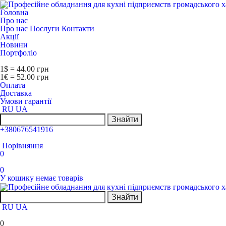
Головна
Про нас
Про нас
Послуги
Контакти
Акції
Новини
Портфоліо
1$ = 44.00 грн
1€ = 52.00 грн
Оплата
Доставка
Умови гарантії
RU
UA
Знайти
+380676541916
Порівняння
0
0
У кошику немає товарів
Знайти
RU
UA
0