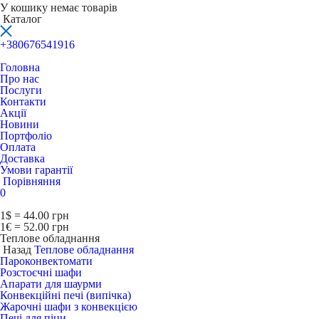
У кошику немає товарів
Каталог
+380676541916
Головна
Про нас
Послуги
Контакти
Акції
Новини
Портфоліо
Оплата
Доставка
Умови гарантії
Порівняння
0
1$ = 44.00 грн
1€ = 52.00 грн
Теплове обладнання
Назад
Теплове обладнання
Пароконвектомати
Розстоєчні шафи
Апарати для шаурми
Конвекційні печі (випічка)
Жарочні шафи з конвекцією
Печі для піци