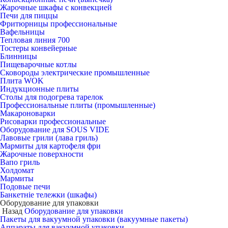
Жарочные шкафы с конвекцией
Печи для пиццы
Фритюрницы профессиональные
Вафельницы
Тепловая линия 700
Тостеры конвейерные
Блинницы
Пищеварочные котлы
Сковороды электрические промышленные
Плита WOK
Индукционные плиты
Столы для подогрева тарелок
Профессиональные плиты (промышленные)
Макароноварки
Рисоварки профессиональные
Оборудование для SOUS VIDE
Лавовые грили (лава гриль)
Мармиты для картофеля фри
Жарочные поверхности
Вапо гриль
Холдомат
Мармиты
Подовые печи
Банкетніе тележки (шкафы)
Оборудование для упаковки
Назад
Оборудование для упаковки
Пакеты для вакуумной упаковки (вакуумные пакеты)
Аппараты для вакуумной упаковки