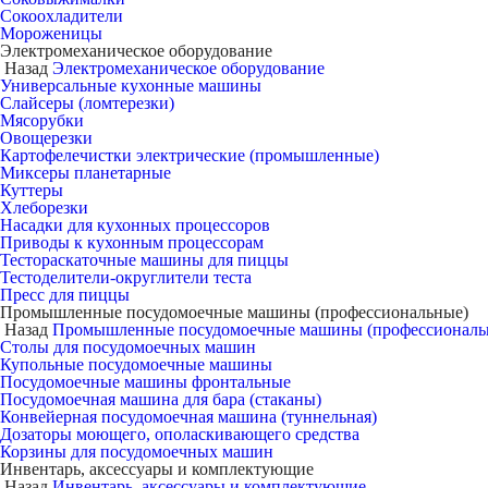
Сокоохладители
Мороженицы
Электромеханическое оборудование
Назад
Электромеханическое оборудование
Универсальные кухонные машины
Слайсеры (ломтерезки)
Мясорубки
Овощерезки
Картофелечистки электрические (промышленные)
Миксеры планетарные
Куттеры
Хлеборезки
Насадки для кухонных процессоров
Приводы к кухонным процессорам
Тестораскаточные машины для пиццы
Тестоделители-округлители теста
Пресс для пиццы
Промышленные посудомоечные машины (профессиональные)
Назад
Промышленные посудомоечные машины (профессиональ
Столы для посудомоечных машин
Купольные посудомоечные машины
Посудомоечные машины фронтальные
Посудомоечная машина для бара (стаканы)
Конвейерная посудомоечная машина (туннельная)
Дозаторы моющего, ополаскивающего средства
Корзины для посудомоечных машин
Инвентарь, аксессуары и комплектующие
Назад
Инвентарь, аксессуары и комплектующие