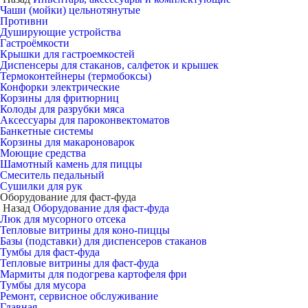
Чаши (мойки) цельнотянутые
Противни
Душирующие устройства
Гастроёмкости
Крышки для гастроемкостей
Диспенсеры для стаканов, салфеток и крышек
Термоконтейнеры (термобоксы)
Конфорки электрические
Корзины для фритюрниц
Колоды для разрубки мяса
Аксессуары для пароконвектоматов
Банкетные системы
Корзины для макароноварок
Моющие средства
Шамотный камень для пиццы
Смеситель педальный
Сушилки для рук
Оборудование для фаст-фуда
Назад
Оборудование для фаст-фуда
Люк для мусорного отсека
Тепловые витрины для коно-пиццы
Базы (подставки) для диспенсеров стаканов
Тумбы для фаст-фуда
Тепловые витрины для фаст-фуда
Мармиты для подогрева картофеля фри
Тумбы для мусора
Ремонт, сервисное обслуживание
Главная