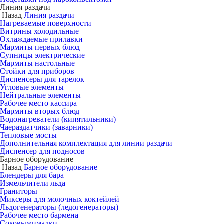
Линия раздачи
Назад
Линия раздачи
Нагреваемые поверхности
Витрины холодильные
Охлаждаемые прилавки
Мармиты первых блюд
Супницы электрические
Мармиты настольные
Стойки для приборов
Диспенсеры для тарелок
Угловые элементы
Нейтральные элементы
Рабочее место кассира
Мармиты вторых блюд
Водонагреватели (кипятильники)
Чаераздатчики (заварники)
Тепловые мосты
Дополнительная комплектация для линии раздачи
Диспенсер для подносов
Барное оборудование
Назад
Барное оборудование
Блендеры для бара
Измельчители льда
Граниторы
Миксеры для молочных коктейлей
Льдогенераторы (ледогенераторы)
Рабочее место бармена
Соковыжималки