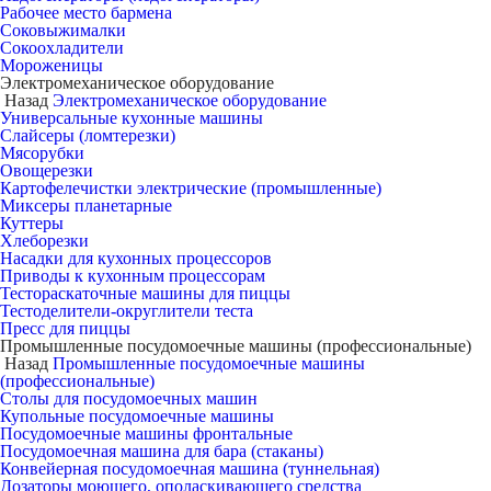
Рабочее место бармена
Соковыжималки
Сокоохладители
Мороженицы
Электромеханическое оборудование
Назад
Электромеханическое оборудование
Универсальные кухонные машины
Слайсеры (ломтерезки)
Мясорубки
Овощерезки
Картофелечистки электрические (промышленные)
Миксеры планетарные
Куттеры
Хлеборезки
Насадки для кухонных процессоров
Приводы к кухонным процессорам
Тестораскаточные машины для пиццы
Тестоделители-округлители теста
Пресс для пиццы
Промышленные посудомоечные машины (профессиональные)
Назад
Промышленные посудомоечные машины
(профессиональные)
Столы для посудомоечных машин
Купольные посудомоечные машины
Посудомоечные машины фронтальные
Посудомоечная машина для бара (стаканы)
Конвейерная посудомоечная машина (туннельная)
Дозаторы моющего, ополаскивающего средства