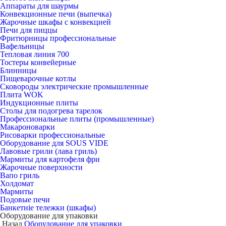
Аппараты для шаурмы
Конвекционные печи (выпечка)
Жарочные шкафы с конвекцией
Печи для пиццы
Фритюрницы профессиональные
Вафельницы
Тепловая линия 700
Тостеры конвейерные
Блинницы
Пищеварочные котлы
Сковороды электрические промышленные
Плита WOK
Индукционные плиты
Столы для подогрева тарелок
Профессиональные плиты (промышленные)
Макароноварки
Рисоварки профессиональные
Оборудование для SOUS VIDE
Лавовые грили (лава гриль)
Мармиты для картофеля фри
Жарочные поверхности
Вапо гриль
Холдомат
Мармиты
Подовые печи
Банкетніе тележки (шкафы)
Оборудование для упаковки
Назад
Оборудование для упаковки