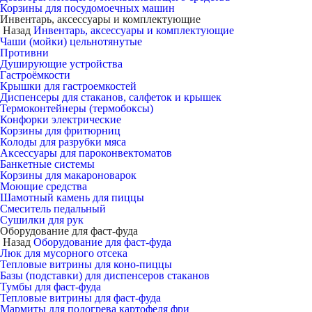
Корзины для посудомоечных машин
Инвентарь, аксессуары и комплектующие
Назад
Инвентарь, аксессуары и комплектующие
Чаши (мойки) цельнотянутые
Противни
Душирующие устройства
Гастроёмкости
Крышки для гастроемкостей
Диспенсеры для стаканов, салфеток и крышек
Термоконтейнеры (термобоксы)
Конфорки электрические
Корзины для фритюрниц
Колоды для разрубки мяса
Аксессуары для пароконвектоматов
Банкетные системы
Корзины для макароноварок
Моющие средства
Шамотный камень для пиццы
Смеситель педальный
Сушилки для рук
Оборудование для фаст-фуда
Назад
Оборудование для фаст-фуда
Люк для мусорного отсека
Тепловые витрины для коно-пиццы
Базы (подставки) для диспенсеров стаканов
Тумбы для фаст-фуда
Тепловые витрины для фаст-фуда
Мармиты для подогрева картофеля фри