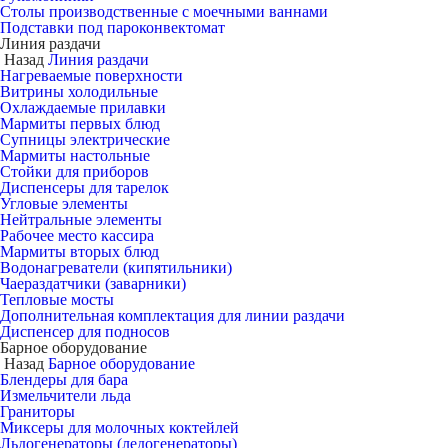
Столы производственные с моечными ваннами
Подставки под пароконвектомат
Линия раздачи
Назад
Линия раздачи
Нагреваемые поверхности
Витрины холодильные
Охлаждаемые прилавки
Мармиты первых блюд
Супницы электрические
Мармиты настольные
Стойки для приборов
Диспенсеры для тарелок
Угловые элементы
Нейтральные элементы
Рабочее место кассира
Мармиты вторых блюд
Водонагреватели (кипятильники)
Чаераздатчики (заварники)
Тепловые мосты
Дополнительная комплектация для линии раздачи
Диспенсер для подносов
Барное оборудование
Назад
Барное оборудование
Блендеры для бара
Измельчители льда
Граниторы
Миксеры для молочных коктейлей
Льдогенераторы (ледогенераторы)