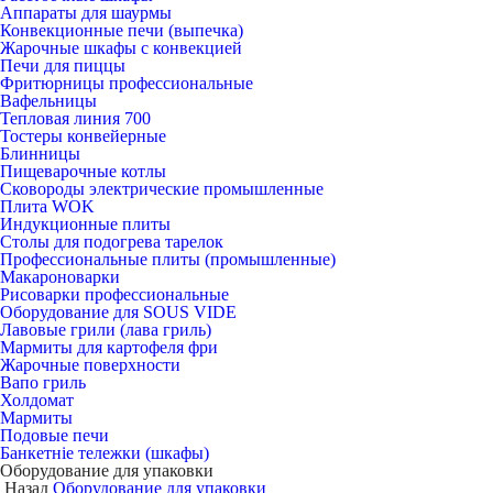
Аппараты для шаурмы
Конвекционные печи (выпечка)
Жарочные шкафы с конвекцией
Печи для пиццы
Фритюрницы профессиональные
Вафельницы
Тепловая линия 700
Тостеры конвейерные
Блинницы
Пищеварочные котлы
Сковороды электрические промышленные
Плита WOK
Индукционные плиты
Столы для подогрева тарелок
Профессиональные плиты (промышленные)
Макароноварки
Рисоварки профессиональные
Оборудование для SOUS VIDE
Лавовые грили (лава гриль)
Мармиты для картофеля фри
Жарочные поверхности
Вапо гриль
Холдомат
Мармиты
Подовые печи
Банкетніе тележки (шкафы)
Оборудование для упаковки
Назад
Оборудование для упаковки