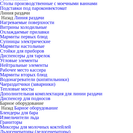
Столы производственные с моечными ваннами
Подставки под пароконвектомат
Линия раздачи
Назад
Линия раздачи
Нагреваемые поверхности
Витрины холодильные
Охлаждаемые прилавки
Мармиты первых блюд
Супницы электрические
Мармиты настольные
Стойки для приборов
Диспенсеры для тарелок
Угловые элементы
Нейтральные элементы
Рабочее место кассира
Мармиты вторых блюд
Водонагреватели (кипятильники)
Чаераздатчики (заварники)
Тепловые мосты
Дополнительная комплектация для линии раздачи
Диспенсер для подносов
Барное оборудование
Назад
Барное оборудование
Блендеры для бара
Измельчители льда
Граниторы
Миксеры для молочных коктейлей
Льдогенераторы (ледогенераторы)