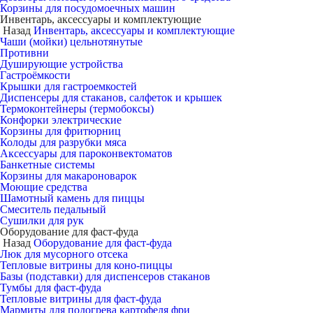
Корзины для посудомоечных машин
Инвентарь, аксессуары и комплектующие
Назад
Инвентарь, аксессуары и комплектующие
Чаши (мойки) цельнотянутые
Противни
Душирующие устройства
Гастроёмкости
Крышки для гастроемкостей
Диспенсеры для стаканов, салфеток и крышек
Термоконтейнеры (термобоксы)
Конфорки электрические
Корзины для фритюрниц
Колоды для разрубки мяса
Аксессуары для пароконвектоматов
Банкетные системы
Корзины для макароноварок
Моющие средства
Шамотный камень для пиццы
Смеситель педальный
Сушилки для рук
Оборудование для фаст-фуда
Назад
Оборудование для фаст-фуда
Люк для мусорного отсека
Тепловые витрины для коно-пиццы
Базы (подставки) для диспенсеров стаканов
Тумбы для фаст-фуда
Тепловые витрины для фаст-фуда
Мармиты для подогрева картофеля фри