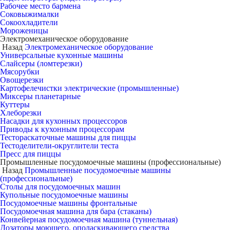
Рабочее место бармена
Соковыжималки
Сокоохладители
Мороженицы
Электромеханическое оборудование
Назад
Электромеханическое оборудование
Универсальные кухонные машины
Слайсеры (ломтерезки)
Мясорубки
Овощерезки
Картофелечистки электрические (промышленные)
Миксеры планетарные
Куттеры
Хлеборезки
Насадки для кухонных процессоров
Приводы к кухонным процессорам
Тестораскаточные машины для пиццы
Тестоделители-округлители теста
Пресс для пиццы
Промышленные посудомоечные машины (профессиональные)
Назад
Промышленные посудомоечные машины
(профессиональные)
Столы для посудомоечных машин
Купольные посудомоечные машины
Посудомоечные машины фронтальные
Посудомоечная машина для бара (стаканы)
Конвейерная посудомоечная машина (туннельная)
Дозаторы моющего, ополаскивающего средства